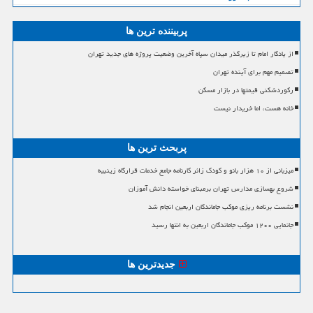
پربیننده ترین ها
از یادگار امام تا زیرگذر میدان سپاه آخرین وضعیت پروژه های جدید تهران
تصمیم مهم برای آینده تهران
رکوردشکنی قیمتها در بازار مسکن
خانه هست، اما خریدار نیست
پربحث ترین ها
میزبانی از ۱۰ هزار بانو و کودک زائر کارنامه جامع خدمات قرارگاه زینبیه
شروع بهسازی مدارس تهران برمبنای خواسته دانش آموزان
نشست برنامه ریزی موکب جاماندگان اربعین انجام شد
جانمایی ۱۲۰۰ موکب جاماندگان اربعین به انتها رسید
جدیدترین ها