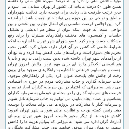
تولید ناخالص ملی را دارد و ۵۰ درصد سپرده های مالی را داشته
همین طور ۵۰ درصد مالیات كل كشور از تهران ستاندن می شود و
بدین ترتیب ظرفیت های زیادی برای توسعه دارد. فعالیت شهرداران
مناطق و نواحی در این حوزه می تواند حائز اهمیت باشد. او اضافه
كرد: این اجلاس فرصت مناسبی برای انتقال تجارب بین بخشی و بین
نواحی است، به جهت اینكه بتوان از منظر هم اندیشی و تشكیل
جلسات و كمیسیون های مختلف راهكارهای مشترك را برای رفع
مشكلات جست و جو كرد. عضو شورای شهر تهران با اشاره به اینكه
شرایط خاصی كه كشور در آن قرار دارد، عنوان كرد: كشور تحت
تحریم های دشوار است و درآمدهای ملی كاهش پیدا كرده و به تبع آن
از درآمدهای شهر تهران كاسته شده بدین سبب راهی نداریم و باید با
هم اندیشی یكدیگر چاره ای برای مهم ترین چالش امروز تهران
جست و جو نماییم. فراهانی با اشاره به راهكارهای موجود برای برون
رفت از چالش های پایتخت عنوان كرد: یكی از راهكارهای موجود،
جذب سرمایه گذاری و جذب مشاركت مردم در حوزه ی اقتصادی
می باشد. به میزانی كه اعتماد در بین سرمایه گذاران ایجاد نماییم و
فرصت های سرمایه گذاری را در محله ی خودمان به سرمایه گذاران
بشناسیم و اعتماد ایجاد نماییم، می توانیم به جذب سرمایه نائل شویم
و سرمایه گذار با مشاركت در پروژه ها می تواند محلات را توسعه
دهد. رئیس كمیته بودجه و نظارت مالی شورای شهر تهران افزود:
كاهش هزینه ها از دیگر محور هاست. امروز شهر تهران برمبنای
آمارها، گران اداره می شود. به میزانی كه بتوانیم هزینه ها را كاهش
بدهیم، به همان میزان موفق خواهیم بود. جلب مشاركت نخبگان و