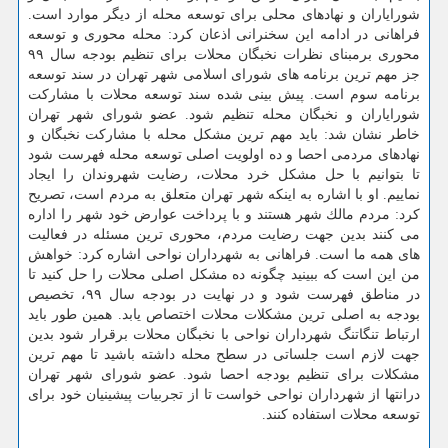
شورایاران و نهادهای محلی برای توسعه محله از دیگر موارد است.
فراهانی در ادامه این سخنرانی اذعان كرد: محله محوری و توسعه
محوری برمبنای نظرات نخبگان محلات برای تنظیم بودجه سال ۹۹
جز مهم ترین برنامه های شورای اسلامی شهر تهران در سند توسعه
برنامه سوم است. پیش بینی شده سند توسعه محلات با مشاركت
شورایاران و نخبگان محله تنظیم شود. عضو شورای شهر تهران
خاطر نشان شد: باید مهم ترین مشكل محله با مشاركت نخبگان و
نهادهای مردمی احصا و ده اولویت اصلی توسعه محله فهرست شود
تا بتوانیم با حل مشكل خرد محلات، رضایت شهروندان را ایجاد
نماییم. او با اشاره به اینكه شهر تهران متعلق به مردم است، تصریح
كرد: مردم مالك شهر هستند و با پرداخت عوارض خود شهر را اداره
می كنند بدین جهت رضایت مردم، محوری ترین مسئله در فعالیت
های همه ما است. فراهانی به شهرداران نواحی اشاره كرد: خواهش
من این است كه ببینید چگونه ده مشكل اصلی محلات را حل كنید تا
در مناطق فهرست شود و در نهایت در بودجه سال ۹۹، تخصیص
بودجه به اصلی ترین مشكلات محلات اختصاص یابد. همین طور باید
ارتباط تنگاتنگ شهرداران نواحی با نخبگان محلات برقرار شود بدین
جهت لازم است جلساتی در سطح محله داشته باشید تا مهم ترین
مشكلات برای تنظیم بودجه احصا شود. عضو شورای شهر تهران
درانتها از شهرداران نواحی خواست تا از تجربیات پیشینیان خود برای
توسعه محلات استفاده كنند.