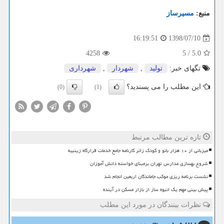
منبع:
مسیرساز
1398/07/10
16:19:51
4258
5
/
5.0
تگهای خبر:
تولید
,
شهردار
,
شهرداری
این مطلب را می پسندید؟
(0)
(1)
تازه ترین مطالب مرتبط
میزبانی از ۱۰ هزار بانو و کودک زائر کارنامه جامع خدمات قرارگاه زینبیه
شروع بهسازی مدارس تهران برمبنای خواسته دانش آموزان
نشست برنامه ریزی موکب جاماندگان اربعین انجام شد
پیش بینی مهم یک انبوه ساز از بازار مسکن در آینده
نظرات بینندگان در مورد این مطلب