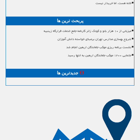
خانه هست، اما خریدار نیست
پربحث ترین ها
میزبانی از ۱۰ هزار بانو و کودک زائر کارنامه جامع خدمات قرارگاه زینبیه
شروع بهسازی مدارس تهران برمبنای خواسته دانش آموزان
نشست برنامه ریزی موکب جاماندگان اربعین انجام شد
جانمایی ۱۲۰۰ موکب جاماندگان اربعین به انتها رسید
جدیدترین ها