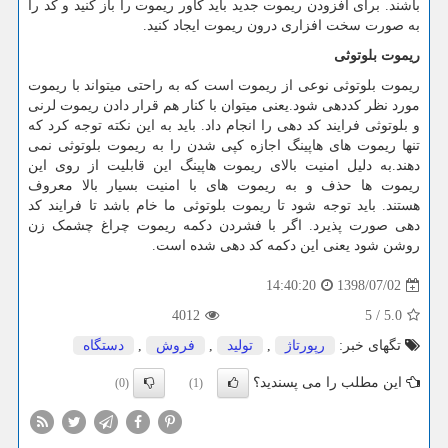
باشند. برای افزودن ریموت جدید باید کاور ریموت را باز کنید و کد را
به صورت سخت افزاری درون ریموت ایجاد کنید.
ریموت بلوتوثی
ریموت بلوتوثی نوعی از ریموت است که به راحتی میتواند با ریموت
مورد نظر کددهی شود.یعنی میتوان با کنار هم قرار دادن ریموت لرنی
و بلوتوثی فرایند کد دهی را انجام داد. باید به این نکته توجه کرد که
تنها ریموت های هاپینگ اجازه کپی شدن را به ریموت بلوتوثی نمی
دهند.به دلیل امنیت بالای ریموت هاپینگ این قابلیت از روی این
ریموت ها حذف و به ریموت های با امنیت بسیار بالا معروف
هستند. باید توجه شود تا ریموت بلوتوثی ما خام باشد تا فرایند کد
دهی صورت پذیرد. اگر با فشردن دکمه ریموت چراغ چشمک زن
روشن شود یعنی این دکمه کد دهی شده است.
1398/07/02
14:40:20
4012
5
/
5.0
تگهای خبر:
رپورتاژ
,
تولید
,
فروش
,
دستگاه
این مطلب را می پسندید؟
(0)
(1)