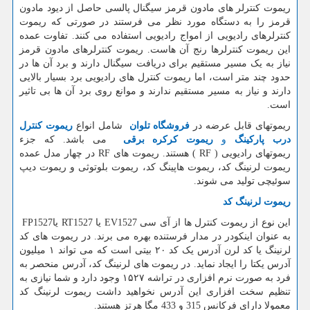
ریموت کنترلر های مادون قرمز سیگنال پالسی حاصل از دیود مادون
قرمز را به دستگاه مورد نظر می فرستند در صورتی که ریموت
کنترلرهای رادیویی از امواج رادیویی استفاده می کنند. تفاوت عمده
این ریموت کنترلرها رنج آن هاست. ریموت کنترلرهای مادون قرمز
نیاز به یک مسیر مستقیم برای دریافت سیگنال دارند و برد آن ها در
حدود چند متر است، اما ریموت کنترل های رادیویی برد بسیار بالایی
دارند و نیاز به مسیر مستقیم ندارند و موانع روی برد آن ها بی تاثیر
است.
ریموتهای قابل عرضه در
فروشگاه تلوان
شامل انواع
ریموت کنترل
درب پارکینگ
و
ریموت کرکره برقی
می باشد. که جزء
ریموتهای رادیویی
( RF )
هستند. ریموت های
RF
در چهار مدل عمده
ریموت لرنینگ کد، ریموت هاپینگ کد، ریموت بلوتوثی و ریموت دیپ
سوئیچی تولید می شوند.
ریموت لرنینگ کد
این نوع از ریموت کنترل ها از آی سی
EV1527
یا
RT1527
یا
FP1527
به عنوان اینکودر در مدار فرستنده بهره می برند. در ریموت های کد
لرنینگ یا کد لرن آدرس یک کد ۲۰ بیتی است که می تواند ۱ میلیون
آدرس یکتا را ایجاد نماید. در ریموت های لرنینگ کد، آدرس منحصر به
فرد به صورت نرم افزاری در تراشه ۱۵۲۷ وجود دارد و شما نیازی به
تنظیم سخت افزاری این آدرس نخواهید داشت ریموت لرنینگ کد
معمولا دارای فرکانس 315 و 433 مگا هرتز هستند.