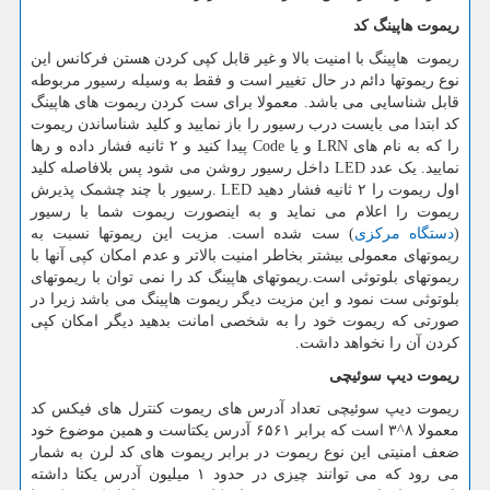
ریموت هاپینگ کد
ریموت هاپینگ با امنیت بالا و غیر قابل کپی کردن هستن فرکانس این
نوع ریموتها دائم در حال تغییر است و فقط به وسیله رسیور مربوطه
قابل شناسایی می باشد. معمولا برای ست کردن ریموت های هاپینگ
کد ابتدا می بایست درب رسیور را باز نمایید و کلید شناساندن ریموت
را که به نام های
LRN
و یا
Code
پیدا کنید و ۲ ثانیه فشار داده و رها
نمایید. یک عدد
LED
داخل رسیور روشن می شود پس بلافاصله کلید
اول ریموت را ۲ ثانیه فشار دهید
. LED
رسیور با چند چشمک پذیرش
ریموت را اعلام می نماید و به اینصورت ریموت شما با رسیور
(
دستگاه مرکزی
) ست شده است. مزیت این ریموتها نسبت به
ریموتهای معمولی بیشتر بخاطر امنیت بالاتر و عدم امکان کپی آنها با
ریموتهای بلوتوثی است.ریموتهای هاپینگ کد را نمی توان با ریموتهای
بلوتوثی ست نمود و این مزیت دیگر ریموت هاپینگ می باشد زیرا در
صورتی که ریموت خود را به شخصی امانت بدهید دیگر امکان کپی
کردن آن را نخواهد داشت.
ریموت دیپ سوئیچی
ریموت دیپ سوئیچی تعداد آدرس های ریموت کنترل های فیکس کد
معمولا ۸^۳ است که برابر ۶۵۶۱ آدرس یکتاست و همین موضوع خود
ضعف امنیتی این نوع ریموت در برابر ریموت های کد لرن به شمار
می رود که می توانند چیزی در حدود ۱ میلیون آدرس یکتا داشته