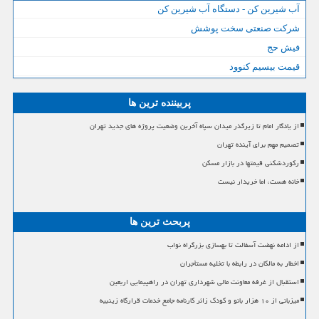
آب شیرین کن - دستگاه آب شیرین کن
شرکت صنعتی سخت پوشش
فیش حج
قیمت بیسیم کنوود
پربیننده ترین ها
از یادگار امام تا زیرگذر میدان سپاه آخرین وضعیت پروژه های جدید تهران
تصمیم مهم برای آینده تهران
رکوردشکنی قیمتها در بازار مسکن
خانه هست، اما خریدار نیست
پربحث ترین ها
از ادامه نهضت آسفالت تا بهسازی بزرگراه نواب
اخطار به مالکان در رابطه با تخلیه مستأجران
استقبال از غرفه معاونت مالی شهرداری تهران در راهپیمایی اربعین
میزبانی از ۱۰ هزار بانو و کودک زائر کارنامه جامع خدمات قرارگاه زینبیه