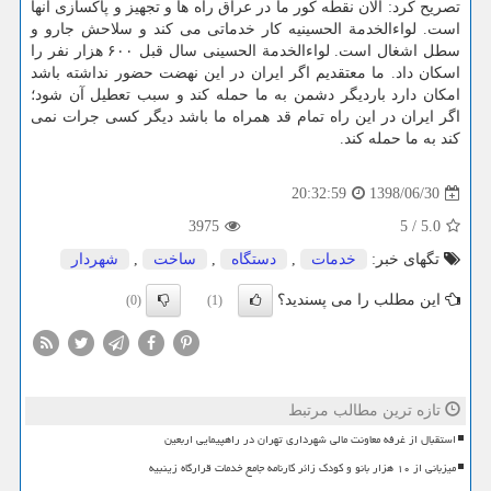
تصریح كرد: الان نقطه كور ما در عراق راه ها و تجهیز و پاكسازی آنها
است. لواءالخدمة الحسینیه كار خدماتی می كند و سلاحش جارو و
سطل اشغال است. لواءالخدمة الحسینی سال قبل ۶۰۰ هزار نفر را
اسكان داد. ما معتقدیم اگر ایران در این نهضت حضور نداشته باشد
امكان دارد باردیگر دشمن به ما حمله كند و سبب تعطیل آن شود؛
اگر ایران در این راه تمام قد همراه ما باشد دیگر كسی جرات نمی
كند به ما حمله كند.
1398/06/30
20:32:59
3975
5
/
5.0
تگهای خبر:
خدمات
,
دستگاه
,
ساخت
,
شهردار
این مطلب را می پسندید؟
(0)
(1)
تازه ترین مطالب مرتبط
استقبال از غرفه معاونت مالی شهرداری تهران در راهپیمایی اربعین
میزبانی از ۱۰ هزار بانو و کودک زائر کارنامه جامع خدمات قرارگاه زینبیه