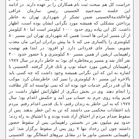
حراست كل هم مبحث ثبت نام همكاران را بر عهده دارند. در ادامه
این جلسه سیدحمید الحسینی رئیس سازمان عراقی
لواءالخدمةالحسینی ضمن تشكر از شهرداری تهران به خاطر
پرداختن مشكلی كه همیشه مورد نگرانی ایشان بوده است، اظهار
داشت: كل این پیاده روی حدود ۱۰۰۰ كیلومتر است اما ۸۰ كیلومتر
از آن مسیر ایرانی ها است؛ همین كه شهرداری تهران این مسیر ۸۰
كیلومتری را پاكسازی می كند تا ما پیش برادران ایرانی مان معذب
نشویم، بسیار جای قدردانی دارد. او افزود: در ابتدا هم نهضت
راهپیمایی اربعین از همین مسیر ۸۰ كیلومتری و با حضور حدود ۳۰۰
نفر آغاز شد و مسیر پرمخاطره ای بود؛ به خاطر دارم در سال ۱۹۷۷
راهپیمایان اربعین مورد حمله توپ و تانك قرار گرفتند. الحسینی با
اشاره به این كه این نگرانی همیشه وجود داشت كه چه كسی باید
بالاخره این مسیر ۸۰ كیلومتری را تمیز كند، خاطرنشان كرد: موكب
ها آن قدر درگیر خدمات خود بوده اند كه نمی توانسته اند كار نظافت
را انجام دهند. وی در بخش دیگری از اظهاراتش اظهار داشت: در
قدیم پیاده روی جرم به حساب می آمد و حكمش اعدام بود؛ سال
۱۹۷۷ كه به این خاطر به زندان رفتم، تا یك قدمی اعدام رفتم. مردم
باید اعتقادات محكمی می داشتند كه تن به این خطر بدهند. پس از
سقوط صدام مردم از اختناق آزاد شده بودند و با اشتیاق به راه زدند؛
حدود نیم میلیون نفر در نخستین راهپیمایی پس از سقوط حضور
داشتند چون این رخداد تنها ۷ روز پس از سقوط برگژار شد؛ این
راهپیمایی نخستین مانور ما در مقابل نیروهای اشغالگر بود. الحسینی