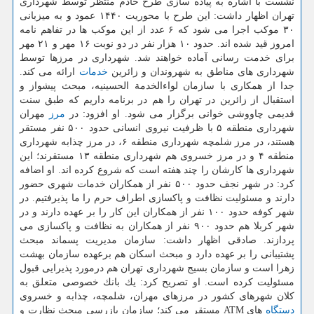
نشست با اشاره به پیاده سازی طرح خادم منتظر توسط شهرداری
تهران اظهار داشت: این طرح با محوریت ۱۴۴۰ عمود و به میزبانی
۳۰ موكب اجرا می شود كه ۶ عدد از این موكب ها در تفاهم نامه
امروز قید شده اند. حدود ۱۰ هزار نفر در دو نوبت ۱۶ مهر و ۲۱ مهر
برای خدمت رسانی آماده خواهند شد. شهرداری در مرزها توسط
شهرداری های مناطق به شهروندان و زائرین
خدمات
ارائه می كند.
جدا از همكاری با سازمان لواءالخدمة الحسینیه، مبحث پیشواز و
استقبال از زائرین در تهران را هم در برنامه داریم كه طبق سنت
قدیمی چاووشی خوانی برگزار می شود. او افزود: در
مرز
مهران
شهرداری منطقه ۵ با ظرفیت نیروی انسانی حدود ۵۰۰ نفر مستقر
هستند، در مرز شلمچه شهرداری منطقه ۶، در مرز چذابه شهرداری
منطقه ۴ و در مرز خسروی هم شهرداری منطقه ۱۳ مستقرند؛ این
شهرداری ها كارشان را چند هفته است كه شروع كرده اند. او اضافه
كرد: در شهر نجف حدود ۵۰۰ نفر از همكاران خدمات شهری حضور
دارند و مسئولیت نظافت و پاكسازی اطراف حرم را ما پذیرفتیم. در
شهر كوفه حدود ۱۰۰ نفر از همكاران این كار را بر عهده دارند و در
شهر كربلا هم حدود ۹۰۰ نفر از همكاران به نظافت و پاكسازی می
پردازند. صادقی اظهار داشت: سازمان مدیریت پسماند مبحث
پشتیبانی را بر عهده دارد و مبحث اسكان هم برعهده سازمان بهشت
زهرا است و سازمان بسیج شهرداری تهران هم درمورد پذیرایی قبول
مسئولیت كرده است. او تصریح كرد: یك بانك خصوصی متعلق به
كلان شهرهای كشور در مرزهای مهران، شلمچه، چذابه و خسروی
دستگاه
های ATM مستقر می كند؛ سازمان بازرسی مبحث نظارت و