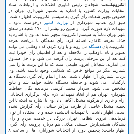
الكترونیك
محمد شجاعان رئیس فناوری اطلاعات و ارتباطات ستاد
انتخابات وزارت كشور، با اشاره به تصمیم شهرداری تهران در
خصوص تجهیز شعبات رأی گیری به سیستم الكترونیك، اظهار داشت:
طبق این تصمیم شهرداری از
وزارت كشور
درخواست نمود تا
تمهیدات لازم صورت گیرد. از همین رو بیشتر از ۱۷۰۰ شعبه در سطح
شهر تهران تماماً به سیستم الكترونیك مجهز شده اند. وی با اشاره به
حذف تعرفه كاغذی، اضافه كرد: رأی دهندگان با دریافت تعرفه
الكترونیك پای
دستگاه
می روند و با وارد كردن كد داوطلبی می توانند
تصویر و نام داوطلب را ملاحظه و بعد از اطمینان رأی خودرا ثبت
كنند بعد از این مرحله، پرینت رأی گرفته می شود و داخل صندوق
می اندازند. شجاعان افزود: طبیعی است كه ما این پرینت ها را نمی
شماریم مگر در مواقع خاص كه شكایتی وجود داشته باشد. وی
درباب شمارش آرا اظهار داشت: بعد از اتمام رأی گیری دستگاه ها
بازگشایی می شوند و حافظه دستگاه تخلیه خواهد شد و نتایج
مشخص می شود. سردار محمد كریمی فرمانده یگان حفاظت
شهرداری تهران هم از اتخاذ تمهیدات لازم برای برگزاری انتخاباتی
آرام و عاری از هرگونه مشكل آگاهی داد. وی با اشاره به اینكه تا این
لحظه مشكل خاصی از طرف مراكز ستاندن رأی گزارش نشده
است، اظهار داشت: با تمهیدات اندیشیده شده و با استفاده از توان
فرماندهی نیروی انتظامی تهران بزرگ، در خدمت مردم و رأی
دهندگان هستیم.آرش حسینی میلانی هم درباره پروسه رأی گیری
اظهار داشت: پنجمین دوره از انتخابات شورایاری ها از ساعت ۸