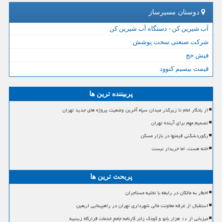
دوستان مسیرساز
آب شیرین کن - دستگاه آب شیرین کن
شرکت صنعتی سخت پوشش
فیش حج
قیمت بیسیم کنوود
پربیننده ترین ها
از یادگار امام تا زیرگذر میدان سپاه آخرین وضعیت پروژه های جدید تهران
تصمیم مهم برای آینده تهران
رکوردشکنی قیمتها در بازار مسکن
خانه هست، اما خریدار نیست
پربحث ترین ها
اخطار به مالکان در رابطه با تخلیه مستأجران
استقبال از غرفه معاونت مالی شهرداری تهران در راهپیمایی اربعین
میزبانی از ۱۰ هزار بانو و کودک زائر کارنامه جامع خدمات قرارگاه زینبیه