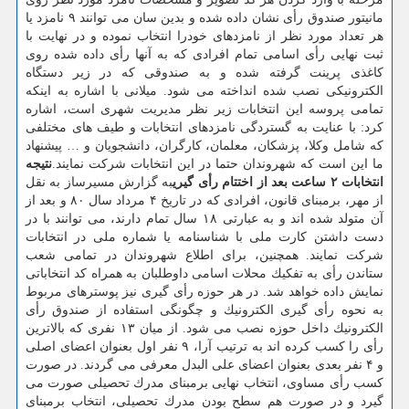
مانیتور صندوق رأی نشان داده شده و بدین سان می توانند ۹ نامزد یا
هر تعداد مورد نظر از نامزدهای خودرا انتخاب نموده و در نهایت با
ثبت نهایی رأی اسامی تمام افرادی كه به آنها رأی داده شده روی
كاغذی پرینت گرفته شده و به صندوقی كه در زیر دستگاه
الكترونیكی نصب شده انداخته می شود. میلانی با اشاره به اینكه
تمامی پروسه این انتخابات زیر نظر مدیریت شهری است، اشاره
كرد: با عنایت به گستردگی نامزدهای انتخابات و طیف های مختلفی
كه شامل وكلا، پزشكان، معلمان، كارگران، دانشجویان و … پیشنهاد
ما این است كه شهروندان حتما در این انتخابات شركت نمایند.
نتیجه
انتخابات ۲ ساعت بعد از اختتام رأی گیری
به گزارش مسیرساز به نقل
از مهر، برمبنای قانون، افرادی كه در تاریخ ۴ مرداد سال ۸۰ و بعد از
آن متولد شده اند و به عبارتی ۱۸ سال تمام دارند، می توانند با در
دست داشتن كارت ملی با شناسنامه یا شماره ملی در انتخابات
شركت نمایند. همچنین، برای اطلاع شهروندان در تمامی شعب
ستاندن رأی به تفكیك محلات اسامی داوطلبان به همراه كد انتخاباتی
نمایش داده خواهد شد. در هر حوزه رأی گیری نیز پوسترهای مربوط
به نحوه رأی گیری الكترونیك و چگونگی استفاده از صندوق رأی
الكترونیك داخل حوزه نصب می شود. از میان ۱۳ نفری كه بالاترین
رأی را كسب كرده اند به ترتیب آرا، ۹ نفر اول بعنوان اعضای اصلی
و ۴ نفر بعدی بعنوان اعضای علی البدل معرفی می گردند. در صورت
كسب رأی مساوی، انتخاب نهایی برمبنای مدرك تحصیلی صورت می
گیرد و در صورت هم سطح بودن مدرك تحصیلی، انتخاب برمبنای