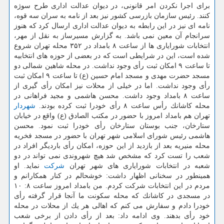
برای اجرا نكردن امر قانونی، در دیوان عدالت اداری طرح سوژه
كنند. رئیس سازمان بازرسی كشور نیز بعد از نامه به سران سه قوه،
نامه ای نیز در این رابطه به دیوان عدالت اداری ارسال كرد كه هنوز
سرانجام آن معین نمی باشد. به گزارش مسیرساز به نقل از مهر،
انتخابات شورایاری ها از ساعت ۸ بامداد در ۳۵۲ محله تهران شروع
شده است، این در شرایطی است كه در بعضی از حوزه های انتخابیه
تا ساعت ۹ امكان ثبت رأی وجود نداشت. در محله شاهین شمالی دو
مسجد حضرت مهدی و مسجد امام حسین (ع) تا ساعت ۹ امكان ثبت
رأی وجود نداشت. اما در خیلی از محلات نیز امكان رأی گیری از
ساعت ۸ بامداد وجود داشت. محسن هاشمی و مجید فراهانی در
محله كاشانك رأس ساعت ۸ رأی خودرا ثبت كرده بودند.
شهردار
تهران هم بامداد امروز با حضور در مكتب الصادق (ع) واقع در خیابان
ستارخان، جنب بوستان ستارخان رأی خودرا ثبت نمود. محسن
هاشمی رئیس شورای اسلامی شهر تهران با حضور در مسجد فخریه
محله منیریه بعد از بازدید از این حوزه، امكان رأی باردیگر افراد در
شعب را تست كرد كه مشخص شد هیچ شهروندی نمی تواند در دو
شعبه در انتخابات شورایاری های شهر تهران
شركت
نماید. او
همینطور در سخنانی اظهار داشت: خوشحالم در كنار همكارانم و
مردم در این انتخابات شركت كردم. من بامداد امروز ساعت ۸: ۱۰
در مسجدی در كاشانك كه محله سكونت ما آنجا قرار گرفته رأی
خودرا دادم و سفارش می كنم كه اهالی هر یك از محلات در محله
خود رأی بدهند. وی ادامه داد: بعد از رأی دادن از برخی شعب