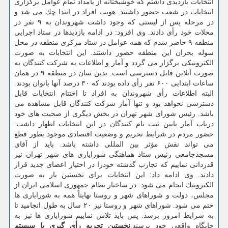
انتخابات بازدیدی داشتم كه خوشبختانه از بامداد تمام عوامل برگزاری
انتخابات در شعب حضور داشتند. هویت افراد در ابتدا چك می شد و
در مرحله پس از لیستی كه وجود داشت شهروندان به ۹ نفر در
محلات خود رأی دادند. وی افزود: در ادامه بازدیدها در ستاد اجرایی
منطقه ۹ حاضر شدم كه همه عوامل در ستاد مركزی منطقه در محل
سوله بحران این منطقه حضور داشتند. این انتخابات به صورت
الكترونیكی برگزار می گردد و آمار و اطلاعات به شركت كنندگان به
صورت آنلاین قابل دسترسی است. بدین سان در منطقه ۹ در همان
ساعات ابتدایی ۶۰۰ نفر رأی داده بودند كه ۳۰ درصد آنها بانوان بودند.
البته اطلاعات رأی شهروندان به افراد تا اختتام انتخابات قابل
دسترسی نخواهد بود و تنها آمار شركت كنندگان قابل مشاهده می
باشد. رئیس شورای شهر تهران در بخش دیگری از صحبت های خود
درباب آمار پایین ثبت نام كنندگان در این انتخابات اظهار داشت:
حضور مردم در شرایط تحریم و وضعیت اقتصادی موجود بطور قطع
می تواند نقش مؤثر بین المللی داشته باشد. باید از آقای
مسجدجامعی رئیس ستاد هماهنگی شورایاری های شهر تهران نیز
قدردانی نماییم كه تجارب گذشته خودرا در اختیار اعضای جدید قرار
دادند. وی ادامه داد: این انتخابات برای نخستین بار به صورت
الكترونیك انجام می شود. در ساختار نظام جمهوری اسلامی ایران از
مجلس، دولت و شوراهای شهر و روستا نهایتاً همه به شورایاری ها
ختم می شود. شوراهای شهر و روستا نیز ۲۰ سال به طول انجامید تا
به شرایط امروز برسد. پس باید تلاش نماییم شورایاری ها نیز به
جایگاه واقعی خود برسند.
نخستین تجربه رأی گیری با سیستم