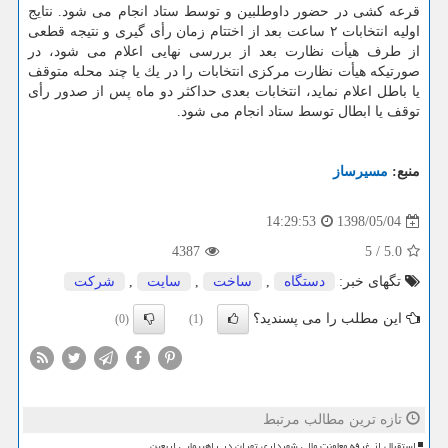
قرعه كشی در حضور داوطلبین و توسط ستاد انجام می شود. نتایج
اولیه انتخابات ۲ ساعت بعد از اختتام زمان رأی گیری و نتیجه قطعی
از طرف هیأت نظارت بعد از بررسی نهایی اعلام می شود، در
صورتیكه هیأت نظارت مركزی انتخابات را در یك یا چند محله متوقف
یا باطل اعلام نماید، انتخابات بعدی حداكثر دو ماه پس از صدور رأی
توقف یا ابطال توسط ستاد انجام می شود.
منبع:
مسیرساز
1398/05/04
14:29:53
4387
5
/
5.0
تگهای خبر:
دستگاه
,
ساخت
,
سایت
,
شركت
این مطلب را می پسندید؟
(0)
(1)
تازه ترین مطالب مرتبط
استقبال از غرفه معاونت مالی شهرداری تهران در راهپیمایی اربعین