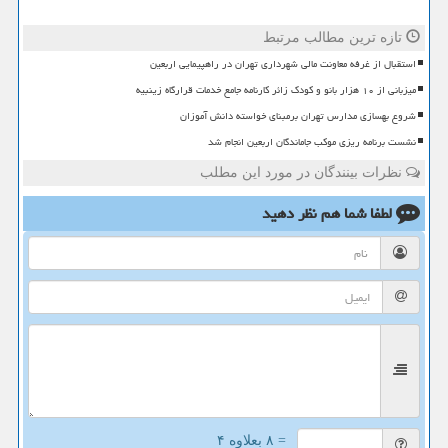
تازه ترین مطالب مرتبط
استقبال از غرفه معاونت مالی شهرداری تهران در راهپیمایی اربعین
میزبانی از ۱۰ هزار بانو و کودک زائر کارنامه جامع خدمات قرارگاه زینبیه
شروع بهسازی مدارس تهران برمبنای خواسته دانش آموزان
نشست برنامه ریزی موکب جاماندگان اربعین انجام شد
نظرات بینندگان در مورد این مطلب
لطفا شما هم
نظر دهید
= ۸ بعلاوه ۴