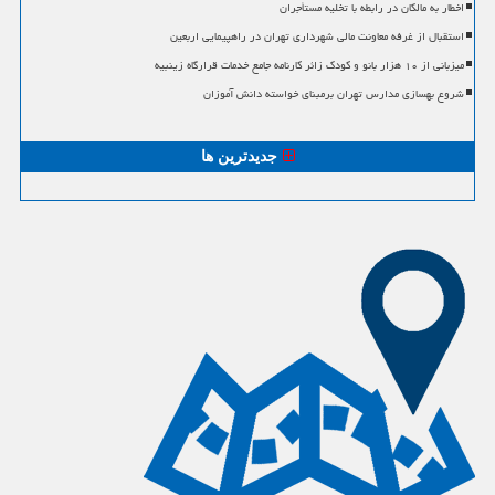
اخطار به مالکان در رابطه با تخلیه مستأجران
استقبال از غرفه معاونت مالی شهرداری تهران در راهپیمایی اربعین
میزبانی از ۱۰ هزار بانو و کودک زائر کارنامه جامع خدمات قرارگاه زینبیه
شروع بهسازی مدارس تهران برمبنای خواسته دانش آموزان
جدیدترین ها