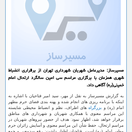
مسیرساز: مدیرعامل شهربان شهرداری تهران از برقراری انضباط
شهری همزمان با برگزاری مراسم سی امین سالگرد ارتحال امام
خمینی(ره) آگاهی داد.
به گزارش مسیرساز به نقل از مهر، سید امیر فتاحیان با اشاره به
اینكه با برنامه ریزی های انجام شده و پهنه بندی فضای حرم مطهر
امام (ره) و
بزرگراه
های اطراف، نظم و انضباط محیطی شایسته
این مراسم معنوی با همكاری شهربان و شهرداری های مناطق
برقرار خواهد شد، اظهار نمود: هدف از حضور نیروهای شهربان در
مراسم ارتحال، حفظ شأن این مراسم معنوی و آسایش زائران حرم
مطهر امام (ره) است. فتاحیان اظهار داشت: رفع سدمعبر و جمع