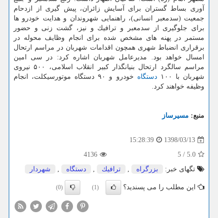
آوری بساط گستران برای آسایش زائران، پیش گیری از ازدحام
جمعیت (سدمعبر انسانی)، راهنمایی شهروندان و هدایت خودرو ها
برای جلوگیری از سدمعبر و ترافیك و نیز، گشت زنی و حضور
مستمر در پهنه های مشخص شده برای انجام وظایف محوله در
برقراری انضباط شهری همچون اقدامات شهربان در مراسم ارتحال
امسال خواهد بود. مدیرعامل شهربان اشاره كرد: در سی امین
مراسم سالگرد ارتحال بنیانگذار كبیر انقلاب اسلامی، ۵۰۰ نیروی
شهربان با ۱۰۰
دستگاه
خودرو و ۹۰ دستگاه موتورسیكلت، انجام
وظیفه خواهند كرد.
منبع:
مسیرساز
1398/03/13
15:28:39
4136
5
/
5.0
تگهای خبر:
بزرگراه
,
ترافیك
,
دستگاه
,
شهردار
این مطلب را می پسندید؟
(0)
(1)