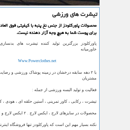
تیشرت های ورزشی
محصولات پاوركلودز از جنس نخ پنبه با كیفیتی فوق العاده
برای پوست شما به هیچ وجه آزار دهنده نیست.
پاورکلودز بزرگترین تولید کننده تیشرت های بدنسازی
خاورمیانه
Www.Powerclothes.net
مشتریان
فعالیت و تولید البسه ورزشی از جمله :
تیشرت ، رکابی ، کاور تمرینی ، آستین حلقه ای ، هودی ، کاو
محصولات در سایزهای لارج ، ایکس لارج . ۲ ایکس لارج و ۳ ایکس لارم تولید میگردد.
نکته بسیار مهم این است که پاورکلودز تنها فروشگاه این