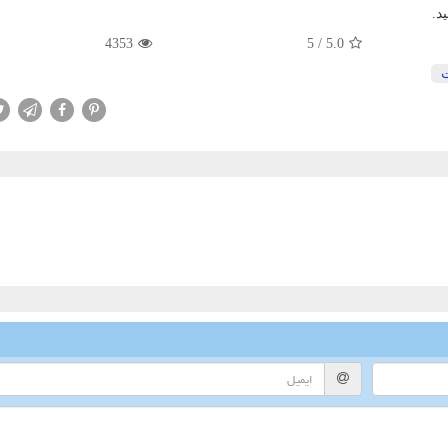
د.
4353
5
/
5.0