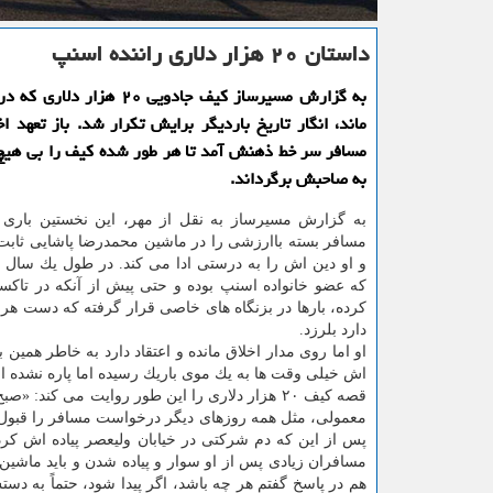
داستان ۲۰ هزار دلاری راننده اسنپ
به گزارش مسیرساز كیف جادویی ۲۰ هزا
ماند، انگار تاریخ باردیگر برایش تكرار شد. باز تعهد ا
مسافر سر خط ذهنش آمد تا هر طور شده كیف را بی هیچ
به صاحبش برگرداند.
به گزارش مسیرساز به نقل از مهر، این نخستین باری
مسافر بسته باارزشی را در ماشین محمدرضا پاشایی ثابت
و او دین اش را به درستی ادا می كند. در طول یك سال 
كه عضو خانواده اسنپ بوده و حتی پیش از آنكه در تاكس
كرده، بارها در بزنگاه های خاصی قرار گرفته كه دست هر 
دارد بلرزد.
او اما روی مدار اخلاق مانده و اعتقاد دارد به خاطر همین 
اش خیلی وقت ها به یك موی باریك رسیده اما پاره نشده 
قصه كیف ۲۰ هزار دلاری را این طور روایت می كند: «صب
معمولی، مثل همه روزهای دیگر درخواست مسافر را قبو
پس از این كه دم شركتی در خیابان ولیعصر پیاده اش كرد
مسافران زیادی پس از او سوار و پیاده شدن و باید ماش