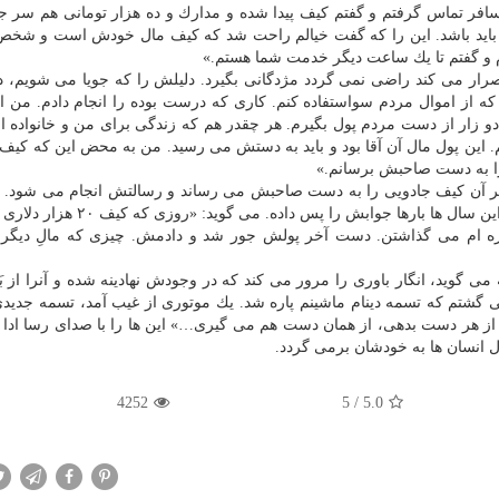
ی هم در آن بود. با مسافر تماس گرفتم و گفتم كیف پیدا شده و مدارك و ده هزار تومانی هم س
غیر از این ها ۲۰۰ تا صد دلاری هم باید باشد. این را كه گفت خیالم راحت شد كه كیف مال خودش است و 
 و گفتم تا یك ساعت دیگر خدمت شما هستم.»
ر می كند راضی نمی گردد مژدگانی بگیرد. دلیلش را كه جویا می شویم، د
 كه از اموال مردم سواستفاده كنم. كاری كه درست بوده را انجام دادم. من اگ
 زار از دست مردم پول بگیرم. هر چقدر هم كه زندگی برای من و خانواده
این پول مال آن آقا بود و باید به دستش می رسید. من به محض این كه كیف و
ی را به دست صاحبش برسانم.»
 آن كیف جادویی را به دست صاحبش می رساند و رسالتش انجام می شود. ای
به مسافر و احساس مسئولیت از درونش می آید. در تمام این سال ها بارها جوابش را پ
رخره ام می گذاشتن. دست آخر پولش جور شد و دادمش. چیزی كه مالِ دیگران
وید، انگار باوری را مرور می كند كه در وجودش نهادینه شده و آنرا از ب
عت ۲ از كرج به تهران برمی گشتم كه تسمه دینام ماشینم پاره شد. یك موتوری از غیب آمد، تسمه جد
 از هر دست بدهی، از همان دست هم می گیری…» این ها را با صدای رسا ادا 
ال انسان ها به خودشان برمی گردد.
4252
5
/
5.0