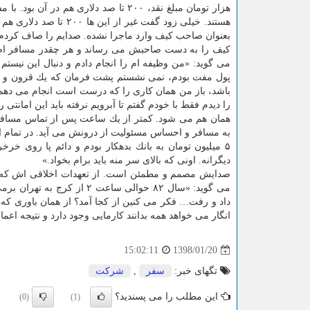
هزار تومان مبلغ نقد، ۲۰۰ تا صد دلار
هستند. خیلی زود گفت 
بعنوان صاحب كیف وارد ماجرا نشده. صدایم را صاف كردم
كیف را به دست صاحبش می رساند و هر چقدر مسافر اصرا
می گوید: «من وظیفه ام را انجام دادم و دنبال این نیستم
پول مفت بودم، نمی نشستم پشت فرمان كه یك قرون و دو
باشد، باز من همان كاری را كه درست است انجام می دهم. 
را دیدم فقط با خودم گفتم تا آبرویم نرفته باید این امانت
همان هم می شود. كمتر از یك ساعت پس از تماس مسافر
۵ میلیون تومان به بانك بدهكار بودم و دائم پا روی خ
دیگرانه. اونی كه بالای سر منه باید برام بخواد.»
صدایش مصمم و مطمئن است. از تعهدات اخلاقی اش كه می گ
می گوید: «سال ۸۲ حوالی سا
داد و رفت… فكر می كنین از كجا آمد؟ از همان باوری كه
انگار می خواهد همه بدانند كارمایی وجود دارد و نتیجه اعم
1398/01/20
15:02:11
تگهای خبر:
سفر
,
شركت
این مطلب را می پسندید؟
(0)
(1)