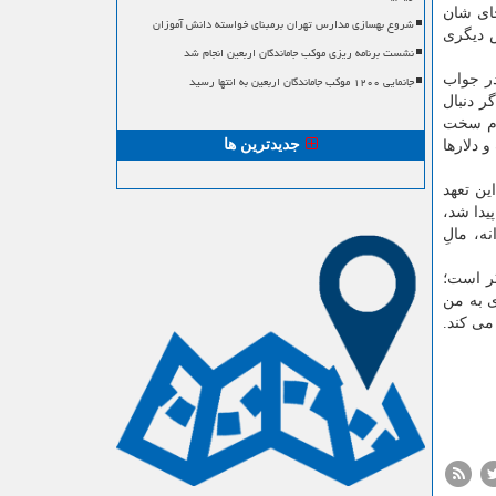
ر جای شان
شروع بهسازی مدارس تهران برمبنای خواسته دانش آموزان
شخص دیگری
نشست برنامه ریزی موکب جاماندگان اربعین انجام شد
ر جواب
جانمایی ۱۲۰۰ موکب جاماندگان اربعین به انتها رسید
ر دنبال
 ام سخت
جدیدترین ها
 دلارها
ن تعهد
س داده. می گوید: «روزی كه كیف ۲۰ هزار دلاری پیدا شد،
ه، مالِ
َر است؛
یدی به من
می كند.