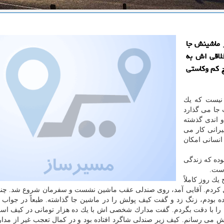
ر دلاری كه در ماشینش جا
خلاقی اش به
 كم وكاستی
 نیست كه یك
 جا می گذارد
و اندی گذشته
یرانی كار می
انسانی امكان
بوده كه زندگی
است.
ح یك روز كاملاً
ل كردم. آقایی آمد، روی صندلی عقب ماشین نشست و سفرمان شروع شد. چن
ه بودم، زنگ زد و گفت كیف پولش را در ماشین جا گذاشته. طبعاً در جواب 
ین را با دقت بگردم. گفت مدارك شخصی اش با یك ده هزار تومانی در كیف ا