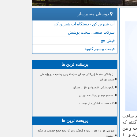
دوستان مسیرساز
آب شیرین کن - دستگاه آب شیرین کن
شرکت صنعتی سخت پوشش
فیش حج
قیمت بیسیم کنوود
پربیننده ترین ها
از یادگار امام تا زیرگذر میدان سپاه آخرین وضعیت پروژه های
جدید تهران
رکوردشکنی قیمتها در بازار مسکن
تصمیم مهم برای آینده تهران
خانه هست، اما خریدار نیست
د ساعت
پربحث ترین ها
گفتم كه
ست و من
میزبانی از ۱۰ هزار بانو و کودک زائر کارنامه جامع خدمات قرارگاه
هم در پاسخ گفتم هر چه باشد، اگر پیدا شود، حتماً به دستش می رسانم. كیف زیر صندلی شاگرد افتاده بود و در كمال تعجب غیر از مدارك و ۱۰
زینبیه