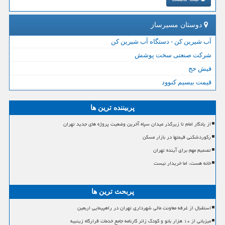
دوستان مسیرساز
آب شیرین کن - دستگاه آب شیرین کن
شرکت صنعتی سخت پوشش
فیش حج
قیمت بیسیم کنوود
پربیننده ترین ها
از یادگار امام تا زیرگذر میدان سپاه آخرین وضعیت پروژه های جدید تهران
رکوردشکنی قیمتها در بازار مسکن
تصمیم مهم برای آینده تهران
خانه هست، اما خریدار نیست
پربحث ترین ها
استقبال از غرفه معاونت مالی شهرداری تهران در راهپیمایی اربعین
میزبانی از ۱۰ هزار بانو و کودک زائر کارنامه جامع خدمات قرارگاه زینبیه