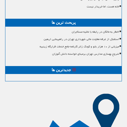
خانه هست، اما خریدار نیست
پربحث ترین ها
اخطار به مالکان در رابطه با تخلیه مستأجران
استقبال از غرفه معاونت مالی شهرداری تهران در راهپیمایی اربعین
میزبانی از ۱۰ هزار بانو و کودک زائر کارنامه جامع خدمات قرارگاه زینبیه
شروع بهسازی مدارس تهران برمبنای خواسته دانش آموزان
جدیدترین ها