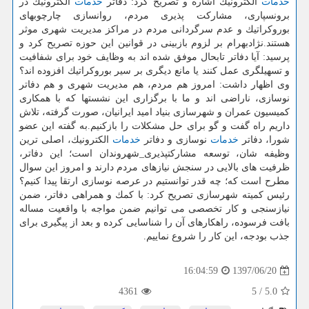
خدمات
الكترونیك اشاره و تصریح كرد: دفاتر
خدمات
الكترونیك در
برونسپاری، مشاركت پذیری مردم، روانسازی چارچوبهای
بوروكراتیك و عدم سرگردانی مردم در مراكز مدیریت شهری موثر
هستند.نژادبهرام بر لزوم بازبینی در قوانین این حوزه تصریح كرد و
پرسید: آیا دفاتر تابحال موفق شده اند به وظایف خود برای شفافیت
و تسهیلگری عمل كنند یا مانع دیگری بر سیر بوروكراتیك افزوده اند؟
وی اظهار داشت: امروز هم مردم، هم مدیریت شهری و هم دفاتر
نوسازی، ناراضی اند و ما با برگزاری این نشستها كه با همكاری
كمیسیون عمران و شهرسازی بنیاد امید ایرانیان، صورت گرفته، تلاش
داریم راه گفت و گو برای حل مشكلات را بازكنیم.به گفته این عضو
شورا، دفاتر
خدمات
نوسازی و دفاتر
خدمات
الكترونیك، اصلی ترین
وظیفه شان، توسعه مشاركتپذیری_شهروندان است؛ این دفاتر،
ظرفیت های بالایی در سنجش نیازهای مردم دارند و امروز این سوال
مطرح است كه؛ چه قدر توانستیم در عرصه نوسازی ارتقا پیدا كنیم؟
رئیس كمیته شهرسازی تصریح كرد: با كمك و همراهی دفاتر، ضمن
نیازسنجی و كار تخصصی می توانیم ضمن مواجه با واقعیت مساله
بافت فرسوده، راهكارهای آن را شناسایی كرده و بعد از پیگیری برای
جذب بودجه، این كار را شروع نماییم.
1397/06/20
16:04:59
4361
5
/
5.0