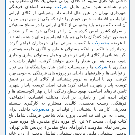
داخلی باید كاری نماییم كه كالای ایرانی بعنوان یك كالای مطلوب و با
دوام شناخته شود. مدیر عامل
شركت
توسعه فضاهای فرهنگی
شهرداری تهران در عین حال ادامه داد: پشتیبانی از كالای ایرانی
الزامات و اقتضائات خاص خویش را دارد كه یكی از مهم ترین موارد
آن است كه مردم باید پشتیبانی از كالای ایرانی را در سطح مسئولان
و سران كشور لمس كرده و آن را در زندگی خود به كار بندند و
همینطور تولید كنندگان داخلی هم باید اهتمام ویژه ای داشته باشند تا
با عرضه
محصولات
با كیفیت، مزیتی برای خریداران فراهم گردد.
رحمانزاده با تاكید بر اینكه مسئولان عصاره و الگوی جامعه هستند و
اگر پشتیبانی از كالای ایرانی در حرف و عمل مسئولان ساری و جاری
شود، مردم هم این شعار را جدی خواهند گرفت، اظهار داشت: با
همكاری با
شركت
ها و موسسات دانش بنیان ودانشگاه ها می توان
از توانایی ها و ظرفیتهای داخلی در پروژه های فرهنگی به خوبی بهره
گرفت. وی با اشاره به لزوم پشتیبانی از كالای ایرانی در تحقق
توسعه پایدار شهری، اضافه كرد: هدف اصلی توسعه پایدار شهری
تامین نیازهای اساسی، بهبود سطح زندگی، اداره بهتر اكوسیستم ها و
تولید آینده امن و پایداری در ابعاد مختلف اقتصادی، اجتماعی،
فرهنگی، زیست محیطی، كالبدی مستلزم به كارگیری سیستم
مدیریتی كارآمد با پشتیبانی از تولیدات و
محصولات
داخلی برای
رسیدن به این اهداف است. پروژه های شاخص فرهنگی شامل باغ
كتاب تهران، مسجد ۷۲ تن، باغ موزه دفاع مقدس، باغ موزه قصر،
سراسر نمای مقاومت (پانورامای دفاع مقدس)، پردیس تئاتر تهران،
پردیس سینمایی ملت، پردیس سینمایی تماشا، پردیس آزادی، خانه