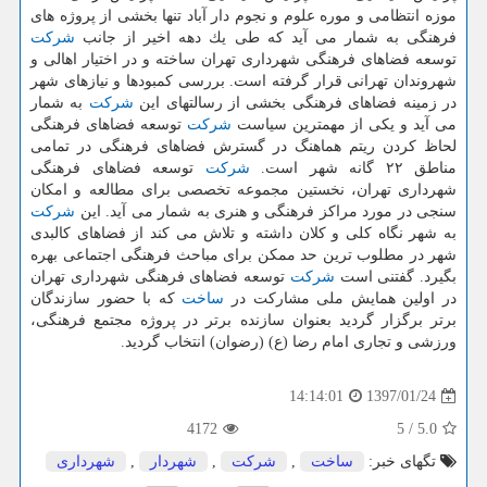
موزه انتظامی و موره علوم و نجوم دار آباد تنها بخشی از پروژه های
فرهنگی به شمار می آید كه طی یك دهه اخیر از جانب
شركت
توسعه فضاهای فرهنگی شهرداری تهران ساخته و در اختیار اهالی و
شهروندان تهرانی قرار گرفته است. بررسی كمبودها و نیازهای شهر
در زمینه فضاهای فرهنگی بخشی از رسالتهای این
شركت
به شمار
می آید و یكی از مهمترین سیاست
شركت
توسعه فضاهای فرهنگی
لحاظ كردن ریتم هماهنگ در گسترش فضاهای فرهنگی در تمامی
مناطق ۲۲ گانه شهر است.
شركت
توسعه فضاهای فرهنگی
شهرداری تهران، نخستین مجموعه تخصصی برای مطالعه و امكان
سنجی در مورد مراكز فرهنگی و هنری به شمار می آید. این
شركت
به شهر نگاه كلی و كلان داشته و تلاش می كند از فضاهای كالبدی
شهر در مطلوب ترین حد ممكن برای مباحث فرهنگی اجتماعی بهره
بگیرد. گفتنی است
شركت
توسعه فضاهای فرهنگی شهرداری تهران
در اولین همایش ملی مشاركت در
ساخت
كه با حضور سازندگان
برتر برگزار گردید بعنوان سازنده برتر در پروژه مجتمع فرهنگی،
ورزشی و تجاری امام رضا (ع) (رضوان) انتخاب گردید.
1397/01/24
14:14:01
4172
5
/
5.0
تگهای خبر:
ساخت
,
شركت
,
شهردار
,
شهرداری