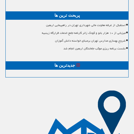
پربحث ترین ها
استقبال از غرفه معاونت مالی شهرداری تهران در راهپیمایی اربعین
میزبانی از ۱۰ هزار بانو و کودک زائر کارنامه جامع خدمات قرارگاه زینبیه
شروع بهسازی مدارس تهران برمبنای خواسته دانش آموزان
نشست برنامه ریزی موکب جاماندگان اربعین انجام شد
جدیدترین ها