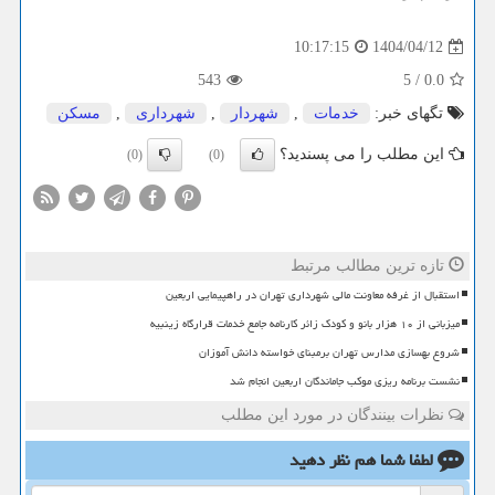
1404/04/12
10:17:15
543
5
/
0.0
تگهای خبر:
خدمات
,
شهردار
,
شهرداری
,
مسكن
این مطلب را می پسندید؟
(0)
(0)
تازه ترین مطالب مرتبط
استقبال از غرفه معاونت مالی شهرداری تهران در راهپیمایی اربعین
میزبانی از ۱۰ هزار بانو و کودک زائر کارنامه جامع خدمات قرارگاه زینبیه
شروع بهسازی مدارس تهران برمبنای خواسته دانش آموزان
نشست برنامه ریزی موکب جاماندگان اربعین انجام شد
نظرات بینندگان در مورد این مطلب
لطفا شما هم
نظر دهید