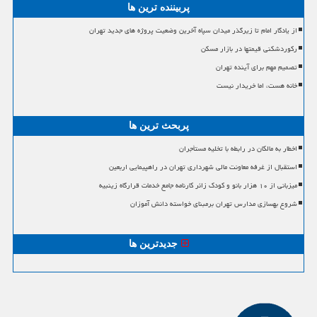
پربیننده ترین ها
از یادگار امام تا زیرگذر میدان سپاه آخرین وضعیت پروژه های جدید تهران
رکوردشکنی قیمتها در بازار مسکن
تصمیم مهم برای آینده تهران
خانه هست، اما خریدار نیست
پربحث ترین ها
اخطار به مالکان در رابطه با تخلیه مستأجران
استقبال از غرفه معاونت مالی شهرداری تهران در راهپیمایی اربعین
میزبانی از ۱۰ هزار بانو و کودک زائر کارنامه جامع خدمات قرارگاه زینبیه
شروع بهسازی مدارس تهران برمبنای خواسته دانش آموزان
جدیدترین ها