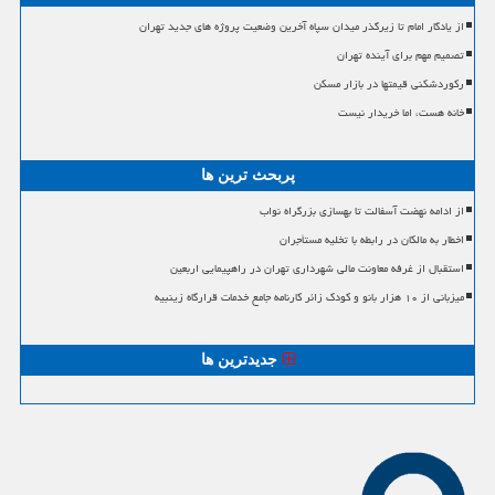
از یادگار امام تا زیرگذر میدان سپاه آخرین وضعیت پروژه های جدید تهران
تصمیم مهم برای آینده تهران
رکوردشکنی قیمتها در بازار مسکن
خانه هست، اما خریدار نیست
پربحث ترین ها
از ادامه نهضت آسفالت تا بهسازی بزرگراه نواب
اخطار به مالکان در رابطه با تخلیه مستأجران
استقبال از غرفه معاونت مالی شهرداری تهران در راهپیمایی اربعین
میزبانی از ۱۰ هزار بانو و کودک زائر کارنامه جامع خدمات قرارگاه زینبیه
جدیدترین ها