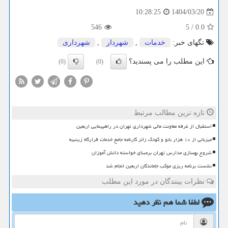
1404/03/20
10:28:25
546
5
/
0.0
تگهای خبر:
خدمات
,
شهردار
,
شهرداری
این مطلب را می پسندید؟
(0)
(0)
تازه ترین مطالب مرتبط
استقبال از غرفه معاونت مالی شهرداری تهران در راهپیمایی اربعین
میزبانی از ۱۰ هزار بانو و کودک زائر کارنامه جامع خدمات قرارگاه زینبیه
شروع بهسازی مدارس تهران برمبنای خواسته دانش آموزان
نشست برنامه ریزی موکب جاماندگان اربعین انجام شد
نظرات بینندگان در مورد این مطلب
لطفا شما هم
نظر دهید