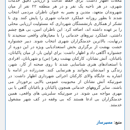
محلات اظهار داشت: برای حفظ عدالت و ارزیابی دقیق خدمات
شهری، در هر ناحیه یک نفر و در هر منطقه ۲۲ نفر از میان
شهروندان متعهد، متدین و بصیر به عنوان ناظران مردمی انتخاب
شدند تا بطور روزانه عملکرد خدمات شهری را پایش کنند. وی با
تشکر از همکاری بازنشستگان شهرداری که مسئولیت ارزیابی محلی
را بر عهده داشته اند، اضافه کرد: این ناظران امین، بی هیچ چشم
داشتی، عملکرد نیروهای خدماتی را با معیارهای واقعی سنجیدند تا
درنهایت، بالاترین خدمتگزاران شهری انتخاب شوند. دبیر جشنواره
خشت بهشت از برگزاری بخش استعدادیابی ویژه در این دوره از
جشنواره آگاهی داد و اظهار داشت: برای اولین بار، از میان پاکبانان،
باغبانان، آتش نشانان، کارکنان بهشت زهرا (س) و شهربانان، افرادی
با استعدادهای هنری شناسایی شدند تا روی صحنه از کار، شهر،
زندگی و امیدشان بخوانند و هنرنمایی کنند. صدرزاده در ادامه با
اشاره به جایگاه والای کارکنان اجرائی شهرداری اظهار داشت: در
صورتیکه آتش نشانان از محبوبیت عمومی بالایی برخوردار می
باشند، سایر گروههای خدماتی همچون پاکبانان و باغبانان گاهی با بی
مهری مواجه می شوند. در صورتیکه سلبریتی های واقعی، همین
خدمتگزاران بی ادعا هستند که بی وقفه در کف شهر مشغول
خدمتند.
منبع:
مسیرساز