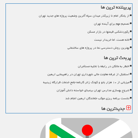
پربیننده ترین ها
از یادگار امام تا زیرگذر میدان سپاه آخرین وضعیت پروژه های جدید تهران
تصمیم مهم برای آینده تهران
رکوردشکنی قیمتها در بازار مسکن
خانه هست، اما خریدار نیست
بهترین روش دسترسی نما در پروژه های ساختمانی
پربحث ترین ها
اخطار به مالکان در رابطه با تخلیه مستأجران
استقبال از غرفه معاونت مالی شهرداری تهران در راهپیمایی اربعین
میزبانی از ۱۰ هزار بانو و کودک زائر کارنامه جامع خدمات قرارگاه زینبیه
شروع بهسازی مدارس تهران برمبنای خواسته دانش آموزان
نشست برنامه ریزی موکب جاماندگان اربعین انجام شد
جدیدترین ها