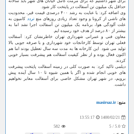
برای شهر داشتیم که برای مرمت کامل خیابان های شهر باید سالانه
حداقل یک میلیون تن آسفالت در پایتخت کار شود.
وی اضافه کرد: با عنایت به رشد ۴۰۰ درصدی قیمت قیر، محدودیت
های ناشی از کرونا و وجود تعداد زیادی روزهای منع
تردد
کامیون به
علت آلودگی هوا، برنامه یک میلیون تن آسفالت اجرا نشد اما به
بیشتر از ۸۰ درصد از هدف خود رسیده ایم.
معاون فنی و عمرانی شهرداری تهران خاطرنشان کرد: آسفالت
فعلی تهران توسط کارخانجات خود شهرداری و با صرفه جویی بالا
تولید می شود. این کارخانه ها به مدت سه سال تعطیل بودند اما هم
اکنون فعال بوده و از نظر کیفیت آسفالت هم پیشرفت بسیار خوبی
کردند.
دیلمی تاکید کرد: به صورت کلی در زمینه آسفالت پایتخت پیشرفت
های خوبی انجام شده و اگر با همین شیوه تا ۱۰ سال آینده پیش
برویم، در شهر تهران مشکل خاصی برای آسفالت معابر نخواهیم
داشت.
منبع:
masirsaz.ir
1400/02/21
13:55:17
582
5
/
5.0