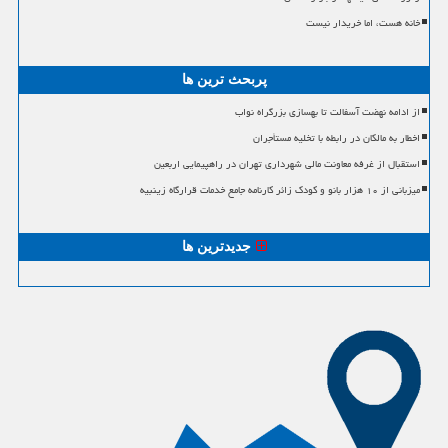
خانه هست، اما خریدار نیست
پربحث ترین ها
از ادامه نهضت آسفالت تا بهسازی بزرگراه نواب
اخطار به مالکان در رابطه با تخلیه مستأجران
استقبال از غرفه معاونت مالی شهرداری تهران در راهپیمایی اربعین
میزبانی از ۱۰ هزار بانو و کودک زائر کارنامه جامع خدمات قرارگاه زینبیه
جدیدترین ها