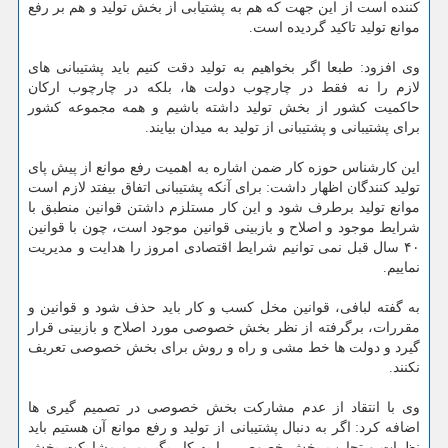
کننده است از این جهت که هم به پشتیابی از بخش تولید و هم بر رفع
موانع تولید تاکید گردیده است.
وی افزود: طبعا اگر بخواهیم به تولید دقت کنیم باید پشتیبانی های
لازم را نه فقط در چارچوب دولت ها، بلکه در چارچوب ارکان
حاکمیت کشور از بخش تولید داشته باشیم و همه مجموعه کشور
برای پشتیبانی و پشتیبانی از تولید به میدان بیایند.
این کارشناس حوزه کار ضمن اشاره به اهمیت رفع موانع از پیش پای
تولید کنندگان اظهار داشت: برای آنکه پشتیبانی اتفاق بیفتد لازم است
موانع تولید برطرف شود و این کار مستلزم داشتن قوانین منطبق با
شرایط موجود و اصلاح و بازبینی قوانین موجود است، چون با قوانین
۴۰ سال قبل نمی توانیم شرایط اقتصادی امروز را هدایت و مدیریت
نماییم.
به گفته لبافی، قوانین مخل کسب و کار باید حذف شود و قوانین و
مقررات، برگرفته از نظر بخش خصوصی مورد اصلاح و بازبینی قرار
گیرد و دولت ها خط مشی و راه و روش برای بخش خصوصی تعریف
نکنند.
وی با انتقاد از عدم مشارکت بخش خصوصی در تصمیم گیری ها
اضافه کرد: اگر به دنبال پشتیبانی از تولید و رفع موانع آن هستیم باید
نظرات و تجارب بخش خصوصی را به کار بگیریم و مشارکت بخش