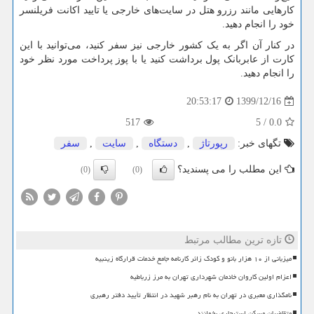
کار‌هایی مانند رزرو هتل در سایت‌های خارجی یا تایید اکانت فریلنسر
خود را انجام دهید.
در کنار آن اگر به یک کشور خارجی نیز سفر کنید، می‌توانید با این
کارت از عابربانک پول برداشت کنید یا با پوز پرداخت مورد نظر خود
را انجام دهید.
1399/12/16
20:53:17
517
5
/
0.0
تگهای خبر:
رپورتاژ
,
دستگاه
,
سایت
,
سفر
این مطلب را می پسندید؟
(0)
(0)
تازه ترین مطالب مرتبط
میزبانی از ۱۰ هزار بانو و کودک زائر کارنامه جامع خدمات قرارگاه زینبیه
اعزام اولین کاروان خادمان شهرداری تهران به مرز زرباطیه
نامگذاری معبری در تهران به نام رهبر شهید در انتظار تأیید دفتر رهبری
متقاضیان مسکن استیجاری بخوانند