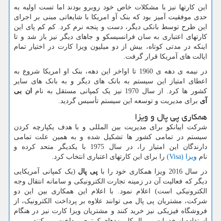
این کارتها نیز با مشکلات خاص خود روبرو بودند اما تست اولیه به
حدی موفقیت آمیز بود که بنک آو امریکا با شایعاتی مبنی بر اجرای
این طرح توسط بانکی دیگر، دست و پنجه نرم کرد. کم کم پای این
کارتهای اعتباری به سان فرانسیسکو و جاهای دیگر نیز باز شد و تا
اینکه در مدتی کوتاه، بیش از دو میلیون ویزا کارت در اختیار تمام
ایالت های آمریکا قرار گرفت.
در نیمه ی دهه ی 1960 تا اواخر این دهه، بنک او امریکا شروع به
اعطای امتیاز این سیستم به بانک های دیگر و به بانک های سایر
کشور ها کرد. از سال 1970 نیز یک کمپانی مستقل به نام
ان‌ بی‌
آی
برای مدیریت و توسعه این سیستم تأسیس گردید.
همکاری پی پال و ویزا
شرکت ایبانکو برای مدیریت بین المللی و با هدف یکپارچه کردن
سیستم در تمامی کشور ها تشکیل شده و به همین علت تمامی
دارندگان این امتیاز را، در سال 1975 با یکدیگر متحد کرده و
نام
ویزا
(Visa)
را برای این کارتهای اعتباری انتخاب کرد.
در سال 2016 ویزا همکاری خود را با
پی‌ پال
(یک کمپانی آمریکایی
دیگر که فعالیت آن در زمینه تجارت الکترونیکی و سامانه انتقال وجه
الکترونیکی است) اعلام نمود. با اعلام این همکاری بین این دو
شرکت، مشتریان پی پال می توانند علاوه بر پرداخت الکترونیک، از
فروشگاه‌ فیزیکی نیز خرید کنند و مشتریان ویزا کارت نیز در هنگام
استفاده از خدمات پی پال کارمزدهای کمتری پرداخت می کنند.