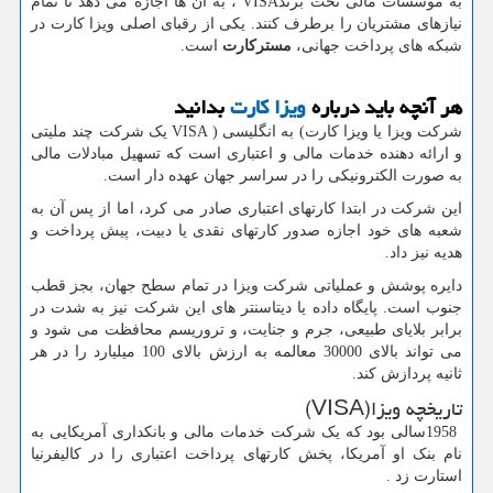
به موسسات مالی تحت برند
VISA
، به آن ها اجازه می دهد تا تمام
نیازهای مشتریان را برطرف کنند. یکی از رقبای اصلی ویزا کارت در
شبکه های پرداخت جهانی،
مسترکارت
است.
هر آنچه باید درباره
ویزا کارت
بدانید​
شرکت ویزا یا ویزا کارت
(
به انگلیسی
VISA )
یک شرکت چند ملیتی
و ارائه دهنده خدمات مالی و اعتباری است که تسهیل مبادلات مالی
به صورت الکترونیکی را در سراسر جهان عهده دار است.
این شرکت در ابتدا کارتهای اعتباری صادر می کرد، اما از پس آن به
شعبه های خود اجازه صدور کارتهای نقدی یا دبیت، پیش پرداخت و
هدیه نیز داد.
دایره پوشش و عملیاتی شرکت ویزا در تمام سطح جهان، بجز قطب
جنوب است. پایگاه داده یا دیتاسنتر های این شرکت نیز به شدت در
برابر بلایای طبیعی، جرم و جنایت، و تروریسم محافظت می شود و
می تواند بالای 30000 معالمه به ارزش بالای 100 میلیارد را در هر
ثانیه پردازش کند.
تاریخچه ویزا
(VISA)
1958
سالی بود که یک شرکت خدمات مالی و بانکداری آمریکایی به
نام بنک او آمریکا، پخش کارتهای پرداخت اعتباری را در کالیفرنیا
استارت زد
.