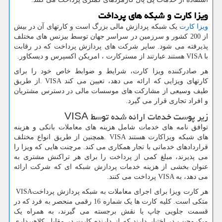
ویزا کارت و شبکه های پرداخت
ویزا کارت
یک شبکه پردازش مالی بزرگ است و کارتهای آن در بیش
از 200 کشور و سرزمین در سراسر جهان توسط بیزنس های مختلف
پذیرفته می شود. سایر شرکت های پردازش پرداخت که در رقابت
با
VISA
هستند عبارتند از مسترکارت ، امریکن اکسپرس و دیسکاور.
هر صادرکننده ویزا کارت، شرایط و ضوابط خاص خود را برای
کارتهای ویزایی که ارائه می دهد، تعیین می کند
. VISA
از طریق
طیف وسیعی از مشارکت های موسسات مالی در دسترس مشتریان
و افراد تجاری قرار می گیرد.
زیر پوست خدمات ارائه شده توسط
VISA
توافق نامه های خدمات شامل هزینه های معاملات بانکی و هزینه
های شبکه ویزاکارت هستند
. VISA
همچنین از طریق انواع مختلف
قراردادهای خدماتی با تجار همکاری می کند. مرچنت هایی که ویزا را
می پذیرند، مبلغ کمی از پرداخت را برای هر تراکنش مشتری به
عنوان بخشی از هزینه خدمات پردازش شبکه ای که شرکت ارائه
می دهد، به
VISA
پرداخت می کنند.
هر کارت ویزا برای اجرای معاملات به شبکه پردازش پرداخت
VISA
متکی است. کلیه کارت ها یک شماره 16 رقمی منحصر به فرد که در
قسمت جلویی چاپ یا نقش برجسته می گیرند، به همراه یک
میکروچیپ در اختیار دارند که از دارنده کارت در مقابل کلاهبرداری