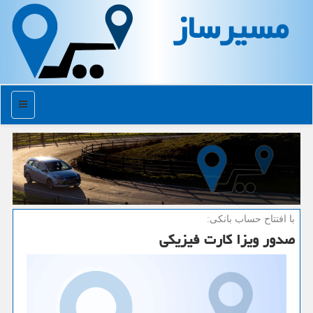
مسیرساز
منو
با افتتاح حساب بانكی:
صدور ویزا كارت فیزیكی