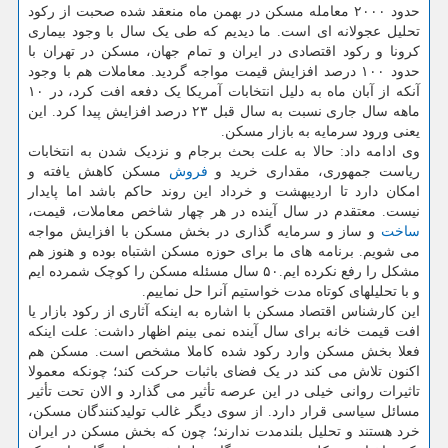
حدود ۲۰۰۰ معامله مسکن در بهمن ماه منعقد شده صحبت از رکود
تحلیل عجولانه ای است. ما دیدیم که طی یک سال با وجود بیماری
کرونا و رکود اقتصادی در ایران و تمام جهان، مسکن در تهران با
حدود ۱۰۰ درصد افزایش قیمت مواجه گردید. معاملات هم با وجود
آنکه از آبان ماه به دلیل انتخابات آمریکا یک دفعه افت کرد، در ۱۰
ماهه سال جاری نسبت به سال قبل ۲۳ درصد افزایش پیدا کرد. این
یعنی ورود سرمایه به بازار مسکن.
وی ادامه داد: حالا به علت بحث برجام و نزدیک شدن به انتخابات
ریاست جمهوری، مقداری خرید و
فروش
مسکن کاهش یافته و
امکان دارد تا اردیبهشت و خرداد این روند حاکم باشد اما پایدار
نیست. معتقدم در سال آینده در هر چهار شاخص معاملات، قیمت،
ساخت
و ساز و سرمایه گذاری در بخش مسکن با افزایش مواجه
می شویم. برنامه های ما برای حوزه مسکن اشتباه بوده و هنوز هم
مشکل را رفع نکرده ایم.۵۰ سال مسئله مسکن را کوچک شمرده ایم
و با تحلیلهای کوتاه مدت خواستیم آنرا حل نماییم.
این کارشناس اقتصاد مسکن با اشاره به اینکه آثاری از رکود بازار یا
افت قیمت خانه برای سال آینده نمی بینم اظهار داشت: علت اینکه
فعلا بخش مسکن وارد رکود شده کاملا مشخص است. مسکن هم
اکنون تلاش می کند در یک فضای باثبات حرکت کند؛ چونکه معمولا
تاثیرات روانی خیلی در این عرصه تأثیر می گذارد و الان تحت تأثیر
مسائل سیاسی قرار دارد. از سوی دیگر غالب تولیدکنندگان مسکن،
خرد هستند و تحلیل بلندمدت ندارند؛ چون که بخش مسکن در ایران