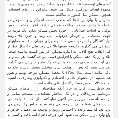
کشورهای توسعه یافته به علت وجود ساختار و برنامه ریزی بلندمدت
معمولا اهداف بزرگتری دنبال می شود. بنابراین بازارهای اقتصادی
همچون مسکن مثل کشور ما متلاطم نیست.
ستاریان با بیان این ادعا که بعضی دست اندرکاران و مسؤلان در
رابطه با بخش مسکن مطالعه عمیقی ندارند اظهار داشت: بخش
دولتی ما اساسا اطلاعاتی از حوزه بخش مسکن ندارد. یک مرتبه در
جهت پشتیبانی از خریدار حرفهایی می زنند و حدود ۹۵ درصد
تولیدکنندگان را سرکوب می کنند. بعد برای جبران مافات، حمایتهای
تشویقی می گذارند، یکدفعه قیمتها بالا می رود. طی ۵۰ سال قبل از
قبل انقلاب هیچ کالایی به اندازه مسکن افزایش قیمت نداشته است.
طلا و ارز یک دهم مسکن با افزایش قیمت مواجه گشتند. هر مسئولی
می آید یک ایده می دهد، معاونش هم یک طرح جلویش می گذارد.
بعد می بینیم که پس از هشت سال مشکل مسکن دست نخورده
باقی مانده است. سال ۱۳۵۸ با معضل مسکن مواجه بودیم و هنوز
هم هستیم. در بخشهای علمی، اقتصادی و تکنولوژی پیشرفت داشتیم
اما مشکلات بخش مسکن لاینحل باقی مانده است.
وی خاطرنشان کرد: به جای آنکه متقاضیان را از مافیای مسکن
بترسانیم سازندگان را در یک ساختار تشکیلاتی، منسجم نماییم و
برنامه بلندمدت بریزیم. هم اکنون تولیدکننده ای که ۲۰ واحد می
سازد، وقتی شما حرف از رکود می زنید سرمایه اش را بیرون می
برد. بعد که شما وعده یا احساس رونق و توسعه می دهید با حرص و
ولع وارد بازار مسکن می شود. این چرخه دائم ادامه یافته و کسی به