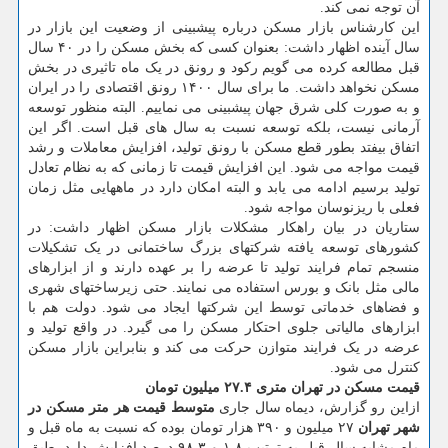
آن توجه نمی کند.
این کارشناس بازار مسکن درباره پیشبینی از وضعیت این بازار در
سال آینده اظهار داشت: بعنوان کسی که بخش مسکن را در ۴۰ سال
قبل مطالعه کرده می گویم رکود و رونق در یک ماه تاثیری در بخش
مسکن نخواهد داشت. ما برای سال ۱۴۰۰ رونق اقتصادی را در ایران
و به صورت کلی شرق جهان پیشبینی می نماییم. البته منظور توسعه
آرمانی نیست، بلکه توسعه نسبت به سال های قبل است. اگر این
اتفاق بیفتد بطور قطع مسکن با رونق تولید، افزایش معاملات و رشد
قیمت مواجه می شود. این افزایش قیمت تا زمانی که به نظام تعادل
تولید برسیم ادامه می یابد و البته امکان دارد در ماههایی مثل زمان
فعلی با ریزنوسان مواجه شود.
ستاریان در بیان راهکار مشکلات بازار مسکن اظهار داشت: در
کشورهای توسعه یافته شرکتهای بزرگ ساختمانی در یک تشکیلات
منسجم تمام فرایند تولید تا عرضه را بر عهده دارند و از ابزارهای
مالی مثل بانک و بورس استفاده می نمایند. حتی زیرساختهای شهری
و فضاهای خدماتی توسط این شرکتها ایجاد می شود. دولت هم با
ابزارهای مالیاتی جلوی احتکار مسکن را می گیرد. در واقع تولید و
عرضه در یک فرایند متوازن حرکت می کند و بنابراین بازار مسکن
کنترل می شود.
قیمت مسکن در تهران متری ۲۷.۴ میلیون تومان
ازاین رو گزارش، دیماه سال جاری
متوسط قیمت هر متر مسکن در
شهر تهران
۲۷ میلیون و ۳۹۰ هزار تومان بوده که نسبت به ماه قبل و
ماه مشابه سال قبل به ترتیب ۱.۸ و ۹۸.۳ درصد افزایش دارد. طبق