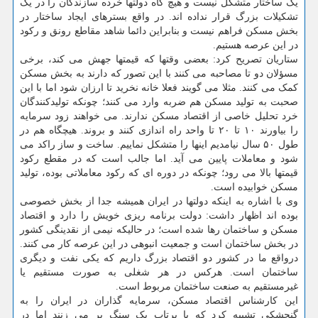
یک ساختار متشکل نیست و هیچ گاه دولتها خرده سازندگان را در یک
تشکیلات بزرگ قرار نداده اند. در واقع بسترهای ایجاد ساختار در
بخش مسکن فراهم نیست و بنابراین دائما شاهد مقاطع رونق و رکود
در این عرصه هستیم.
ستاریان تصریح کرد: بعضی وقتها که قیمتها جهش می کند، برخی
مسؤلان دو تا مصاحبه می کنند با این تصور که دارند به بخش مسکن
کمک می کنند. مثلا می گویند فعلا خانه نخرید تا ارزان شود اما با این
صحبت به تولید مسکن هم ضربه وارد می کنند؛ چونکه تولیدکنندگان
خرد تحلیل خاصی از اقتصاد مسکن ندارند. می خواهند زود سرمایه
را بیاورند ۱۰ تا ۲۰ تا واحد راه اندازی کنند و بروند. هیچگاه هم در
طول ۵۰ سال نیامدیم اینها را متشکل نماییم. ساخت و ساز راکد می
شود و معاملات پایین می آید. اما جالب است که در مقطع رکود
قیمتها بالا می رود؛ چونکه در دوره ای که رکود معاملاتی بوده، تولید
مسکن خوابیده است.
وی با اشاره به اینکه دولتها در ایران همیشه جدا از بخش خصوصی
بوده اند اظهار داشت: دولت برنامه ریزی خویش را دارد و اقتصاد
مسکن و ساختمان رها شده است؛ در حالیکه نیمی از نقدینگی کشور
در بخش ساختمان است و جمعیت انبوهی در این عرصه کار می کنند.
درواقع ما در کشور دو اقتصاد بزرگ داریم که یکی نفت و دیگری
ساختمان است. هرکس در هر شغلی به صورت مستقیم یا
غیرمستقیم به صنعت ساختمان مربوط است.
این کارشناس اقتصاد مسکن، سرمایه گذاران در ایران را به
گنجشکی تشبیه کرد که با پرتاب یک سنگ پر می زنند اما در