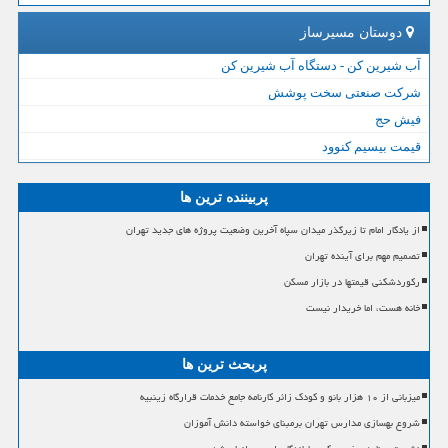
دوستان مسیرساز
آب شیرین کن - دستگاه آب شیرین کن
شرکت صنعتی سخت پوشش
فیش حج
قیمت بیسیم کنوود
پربیننده ترین ها
از یادگار امام تا زیرگذر میدان سپاه آخرین وضعیت پروژه های جدید تهران
تصمیم مهم برای آینده تهران
رکوردشکنی قیمتها در بازار مسکن
خانه هست، اما خریدار نیست
پربحث ترین ها
میزبانی از ۱۰ هزار بانو و کودک زائر کارنامه جامع خدمات قرارگاه زینبیه
شروع بهسازی مدارس تهران برمبنای خواسته دانش آموزان