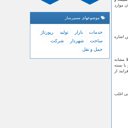
ن موارد
موضوعهای مسیرساز
خدمات
بازار
تولید
رپورتاژ
س اشاره
ساخت
شهردار
شركت
حمل و نقل
ا مشابه
با بسته
ایند از
تی اغلب