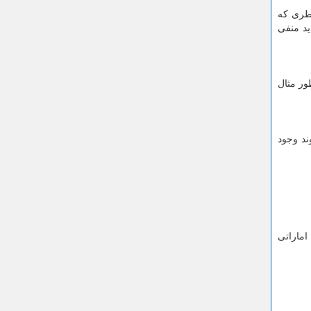
عطری که
ید منفی
ور مثال
ند وجود
اماراتی