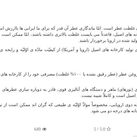
غلظت عطر است. امّا ماندگاری عطر آن قدر که برای ما ایرانی ها باارزش ا
خانه های اصیل، قاعدتاً می بایست غلظت بالاتری داشته باشند، امّا ممکن است
ید شده در اروپا برخوردار باشند.
 کارخانه های اصیل (اروپا و آمریکا) از کیفیّت مادّه ی اوّلیّه و رایحه ی 
کارخانه های اماراتی، برای پایین آوردن قیمت تمام شده، روغن عطر (عطر رقیق نشده یا ۱۰۰% غلظت) مصرفی خود را ا
ی (نوزهای) ماهر و دستگاه های آنالیزی قوی، قادر به دوباره سازی عطرهای ا
اصیل است و کاملاً شبیه نیست.
جه دوی اروپایی، مخصوصاً موادِّ اوّلیّه ی طبیعی که گران اند ممکن است از نو
نه های درجه دو می شود.
649
5
/
5.0