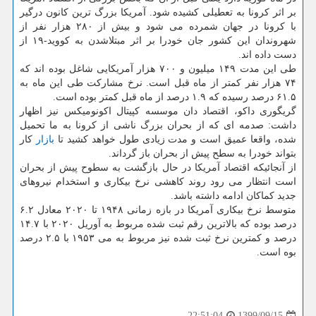
بر اثر کرونا به تعطیلی کشیده شود. آمریکا بزرگ ترین کانون درگیر
با کرونا در جهان شمرده می شود و بیش از ۲۸۰ هزار نفر از
شهروندان این کشور جان خودرا بر اثر مبتلاشدن به کووید-۱۹ از
دست داده اند.
طی این مدت ۱۴۹ میلیون و ۷۰۰ هزار آمریکایی شاغل بوده اند که
۷۴ هزار نفر کمتر از ماه قبل است. نرخ مشارکت طی این ماه به
۶۱.۵ درصد رسیده که ۱.۹ درصد از ماه قبل کمتر بوده است.
گریگوری داکو، اقتصاد دان موسسه کپیتال اکونومیکس نیز اظهار
داشت: صدمه ای که از بحران بزرگ ناشی از کرونا به ما تحمیل
شده، واقعا عمیق است و مدت زیادی طول خواهد کشید تا
بازار
کار
بتواند خودرا به سطح پیش از بحران باز گرداند.
از آنجائیکه اقتصاد آمریکا در حال بازگشت به سطوح پیش از بحران
است انتظار می رود روند کاهشی نرخ بیکاری و استخدام نیروهای
جدید کماکان ادامه داشته باشد.
متوسط نرخ بیکاری آمریکا در بازه زمانی ۱۹۴۸ تا ۲۰۲۰ معادل ۶.۲
درصد بوده که بالاترین رقم ثبت شده مربوط به آوریل ۲۰۲۰ با ۱۴.۷
درصد و کمترین نرخ ثبت شده نیز مربوط به می ۱۹۵۳ با ۲.۵ درصد
بوه است.
1399/09/15
22:51:04