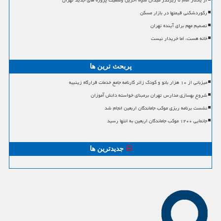
از یادگار امام تا زیرگذر میدان سپاه آخرین وضعیت پروژه های جدید تهران
رکوردشکنی قیمتها در بازار مسکن
تصمیم مهم برای آینده تهران
خانه هست، اما خریدار نیست
پربحث ترین ها
میزبانی از ۱۰ هزار بانو و کودک زائر کارنامه جامع خدمات قرارگاه زینبیه
شروع بهسازی مدارس تهران برمبنای خواسته دانش آموزان
نشست برنامه ریزی موکب جاماندگان اربعین انجام شد
جانمایی ۱۲۰۰ موکب جاماندگان اربعین به انتها رسید
جدیدترین ها