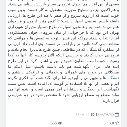
بعضی از این افراد هم بعنوان نیروهای بسیار باارزش شناسایی شدند
و هم اکنون نیز در سطوح مدیریت مشغول به کار هستند، بدین سبب
خوب است که از روند شروع و از صفر تا صد این طرح ها، ارزیابی
داشته باشیم. سلیمی اظهار داشت: تا کنون چنین آزمون و فراخوان
عمومی نداشته ایم و همچون امتیازات طرح دستیار مدیران شهرداری
تهران این بود که با فراخوانی از میان نیروهای جوان تحصیلکرده،
افراد انتخاب شدند چونکه این قشر باتوجه به تبعیض ها و موانعی که
مشاهده می کنند ناامید تر وناراحت تر هستند. وی ادامه داد: ارزیابی
از عملکرد گذشتگان که در مقاطعی چنین طرح هایی را انجام دادند و
نیروهایی جذب کردند و بررسی اینکه الان پروسه کار آنها به کجا
رسیده، خوب است. معاون شهردار تهران اشاره کرد: در این طرح
ایده هایی برای نگهداشت هم باید داشته باشیم. مثل اینکه ما
مشکلاتی در حوزه های عمرانی و خدماتی و ترافیکی داشتیم و
دستگاه
ها و تجهیزاتی را آوردیم اما برای نگهداشت آنها فکری نکرده
ایم و بعضی از آنها بلا استفاده در گوشه ای افتاده است. بدین سبب
نگهداشت این نخبگان و دستیاران امر مهمی است و آینده آنها می
تواند مقطع به مقطع ارزیابی شود تا مشخص شود در چه شرایطی
قرار دارند.
1399/08/30
22:03:24
668
5
/
5.0