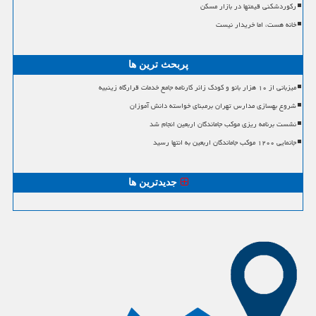
رکوردشکنی قیمتها در بازار مسکن
خانه هست، اما خریدار نیست
پربحث ترین ها
میزبانی از ۱۰ هزار بانو و کودک زائر کارنامه جامع خدمات قرارگاه زینبیه
شروع بهسازی مدارس تهران برمبنای خواسته دانش آموزان
نشست برنامه ریزی موکب جاماندگان اربعین انجام شد
جانمایی ۱۲۰۰ موکب جاماندگان اربعین به انتها رسید
جدیدترین ها