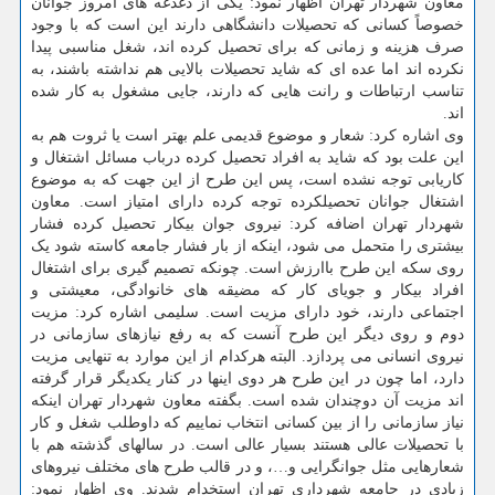
معاون شهردار تهران اظهار نمود: یکی از دغدغه های امروز جوانان
خصوصاً کسانی که تحصیلات دانشگاهی دارند این است که با وجود
صرف هزینه و زمانی که برای تحصیل کرده اند، شغل مناسبی پیدا
نکرده اند اما عده ای که شاید تحصیلات بالایی هم نداشته باشند، به
تناسب ارتباطات و رانت هایی که دارند، جایی مشغول به کار شده
اند.
وی اشاره کرد: شعار و موضوع قدیمی علم بهتر است یا ثروت هم به
این علت بود که شاید به افراد تحصیل کرده درباب مسائل اشتغال و
کاریابی توجه نشده است، پس این طرح از این جهت که به موضوع
اشتغال جوانان تحصیلکرده توجه کرده دارای امتیاز است. معاون
شهردار تهران اضافه کرد: نیروی جوان بیکار تحصیل کرده فشار
بیشتری را متحمل می شود، اینکه از بار فشار جامعه کاسته شود یک
روی سکه این طرح باارزش است. چونکه تصمیم گیری برای اشتغال
افراد بیکار و جویای کار که مضیقه های خانوادگی، معیشتی و
اجتماعی دارند، خود دارای مزیت است. سلیمی اشاره کرد: مزیت
دوم و روی دیگر این طرح آنست که به رفع نیازهای سازمانی در
نیروی انسانی می پردازد. البته هرکدام از این موارد به تنهایی مزیت
دارد، اما چون در این طرح هر دوی اینها در کنار یکدیگر قرار گرفته
اند مزیت آن دوچندان شده است. بگفته معاون شهردار تهران اینکه
نیاز سازمانی را از بین کسانی انتخاب نماییم که داوطلب شغل و کار
با تحصیلات عالی هستند بسیار عالی است. در سالهای گذشته هم با
شعارهایی مثل جوانگرایی و…، و در قالب طرح های مختلف نیروهای
زیادی در جامعه شهرداری تهران استخدام شدند. وی اظهار نمود: