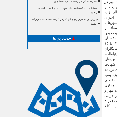
اخطار به مالکان در رابطه با تخلیه مستأجران
کرونا، چندین برنامه در چارچوب گردشگری آنلاین مذهبی خواهیم داشت که شامل روایت آئین و رسوم بازار تهران در روزهای محرم، ۱۲ مهر در
وام در تهران، ۱۴ مهر در حسینیه عرب ها و
استقبال از غرفه معاونت مالی شهرداری تهران در راهپیمایی
اربعین
عالم نژاد،
 های مجازی پخش خواهد شد. شهردار منطقه ۱۲ همینطور از اجرای
میزبانی از ۱۰ هزار بانو و کودک زائر کارنامه جامع خدمات قرارگاه
هرها با
زینبیه
فاده از
ن بخصوص
 حفظ آن
جدیدترین ها
کوشیده ایم به این اهداف دست یابیم و الان در فرصت هفته تهران «نمایشنامه خوانی» با مبحث تهران توسط هنرمندان پرآوازه در ایام ۱۳ تا ۱۵
 نگاران
ردشگری در ۱۳ مهرماه در موزه ارتباطات،
فنون و برگزاری دوره های آموزشی بلدمحله در روزهای ۷ تا ۲۰ مهر در بوستان
ه شهادت
 برنامه
در موزه ارتباطات و تور ویژه کوتاه قامتان در ۵ مهر در موزه پمپ
یت فضای
 کودکان در روزهای ۵ تا ۲۰ مهر در صفحات مجازی
و فضاهای تبلیغاتی منطقه، همینطور تولید محتوا با محوریت شعار مکتب تهران با ۷ مبحث ابلاغ گردیده توسط ستاد گردشگری از ۱۲ تا ۱۸ مهر و
 اجرا درمی
آید. شهردار قلب طهران در انتها از اجرای برنامه هایی با مشارکت بخش خصوصی سخن گفت و در تشریح آنها بیان نمود: تور سبز (دوچرخه) در ۸
هر برای بازدید از کاخ