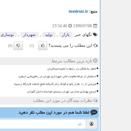
منبع:
masirsaz.ir
1399/07/08
23:54:40
تگهای خبر:
بازار
,
تولید
,
شهردار
,
نوسازی
این مطلب را می پسندید؟
(0)
(1)
تازه ترین مطالب مرتبط
اخطار به مالکان در رابطه با تخلیه مستأجران
استقبال از غرفه معاونت مالی شهرداری تهران در راهپیمایی اربعین
میزبانی از ۱۰ هزار بانو و کودک زائر کارنامه جامع خدمات قرارگاه زینبیه
شروع بهسازی مدارس تهران برمبنای خواسته دانش آموزان
نظرات بینندگان در مورد این مطلب
لطفا شما هم
در مورد این مطلب
نظر دهید