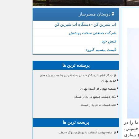
دوستان مسیرساز
آب شیرین کن - دستگاه آب شیرین کن
شرکت صنعتی سخت پوشش
فیش حج
قیمت بیسیم کنوود
پربیننده ترین ها
از یادگار امام تا زیرگذر میدان سپاه آخرین وضعیت پروژه های
جدید تهران
تصمیم مهم برای آینده تهران
رکوردشکنی قیمتها در بازار مسکن
خانه هست، اما خریدار نیست
ا را در
پربحث ترین ها
 حسینی،
از ادامه نهضت آسفالت تا بهسازی بزرگراه نواب
 بیماری