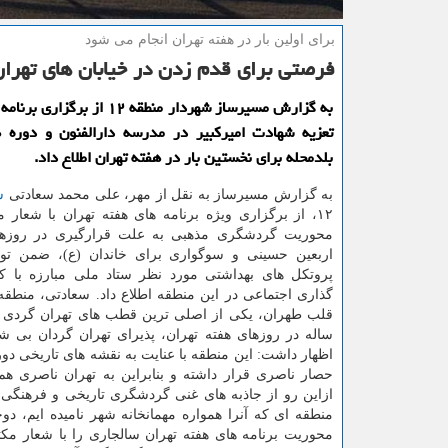
برای اولین بار در هفته تهران انجام می شود
فرصتی برای قدم زدن در خیابان های تهران 
به گزارش مسیرساز شهردار منطقه ۱۲ از 
تعزیه شهادت امیركبیر در مدرسه دارالفنون و دوره 
بلدمحله برای نخستین بار در هفته تهران اطلاع داد.
به گزارش مسیرساز به نقل از مهر، علی محمد سعادتی
ش
۱۲، از برگزاری ویژه برنامه های هفته تهران با شعار 
محوریت گردشگری مذهبی به علت قرارگیری در روزها
اربعین حسینی و سوگواری برای خاندان (ع)، ضمن تو
پروتکل های بهداشتی مورد نظر ستاد ملی مبارزه با کر
قلب طهران، یکی از اصلی ترین قطب های تهران گردی خ
ساله در روزهای هفته تهران، پذیرای تهران گردان بی 
اظهار داشت: این منطقه با عنایت به نقشه های تاریخی دوره
حصار ناصری قرار داشته و بنابراین به تهران ناصری هم
ازاین رو از جاذبه های غنی گردشگری تاریخی و فرهنگی 
منطقه ای که آنرا همواره مهمانخانه شهر نامیده ایم، 
محوریت برنامه های هفته تهران سالجاری را با شعار مک