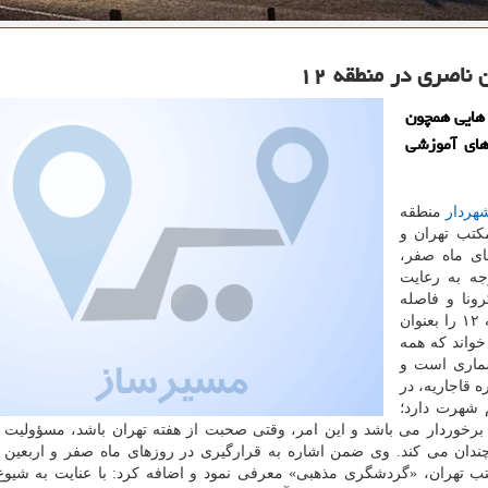
ناصری در منطقه ۱۲
برگزاری برنامه هایی همچون
های آموزشی
هردار
منطقه
مکتب تهران و
ی ماه صفر،
جه به رعایت
ونا و فاصله
گذاری اجتماعی در این منطقه اطلاع داد. سعادتی، منطقه ۱۲ را بعنوان
واند که همه
شماری است و
 قاجاریه، در
 شهرت دارد؛
برخوردار می باشد و این امر، وقتی صحبت از هفته تهران باشد، مسؤولیت م
دوچندان می کند. وی ضمن اشاره به قرارگیری در روزهای ماه صفر و اربعین
تب تهران، «گردشگری مذهبی» معرفی نمود و اضافه کرد: با عنایت به شیوع