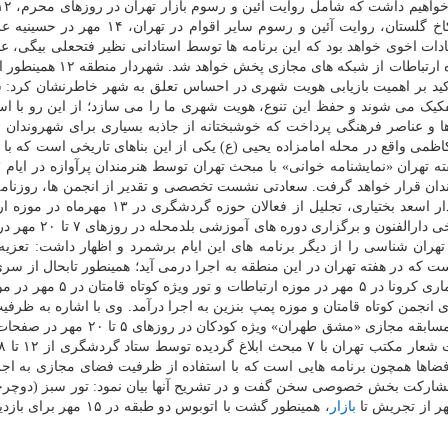
بازار تهران، روایت تعزیه و آئین های سنتی، ۱۳ مهر در کاخ گلستان، روایت آئین و رسوم سایر اق
ای تهران، ۱۵ مهر در حسینیه سادات اخوی خواهد بود که این برنامه ها توسط استادانی نظیر فتحعلی بیگی، 
حدادی و تکمیل همایون به اجرا درمی آید و با همکاری موزه ارتباطات از شبکه
کید بر اهمیت بازیابی هویت شهری در احساس تعلق به شهر خاطرنشان کرد: ش
ک می شوند و حفظ این تنوع، هویت شهری ما را می سازد؛ از این رو با است
ها و عناصر فرهنگی پرداخت که خوشبختانه از جاذبه بسیاری برای شهروندا
می واقع در محله امامزاده یحیی (ع) یکی از این بناهای تاریخی است که با
 مندان قرار خواهد گرفت. سعادتی نشست تخصصی و تقدیر از انجمن ها، روزنامه
و فعالان حوزه تهران شناسی در ۱۲ مهرماه در خانه سردار اسعد بختیاری، تجلیل از فعالان حوزه گ
تعزیه شهادت امیرکبیر در ۱۴ و ۱۵ مهرماه در مدرسه تاریخی دارال
ان شناسی را از دیگر برنامه های این ایام برشمرد و اظهار داشت: تعزی
ت که در هفته تهران در این منطقه به اجرا درمی آید؛ همینطور تابحال از سری
های هفته تهران، آئین تجلیل از کادر درمان در مواجهه با بیماری کرونا در ۵ مهر 
ی انجمن کوتاه قامتان و موزه پمپ بنزین به اجرا درآمد. وی با اشاره به ظرف
مجازی در اجرای برخی برنامه ها هم توضیح داد: برگزاری مسابقه مجازی «مشق طهران» ویژه
اطلاع رسانی از ۵ تا ۲۰ مهر در همین فضاها همچون برنامه هایی است که با استفاده از ظرفیت فضای مجازی به
بازار
، همینطور گشت با اتوبوس دو طبقه در ۱۵ م