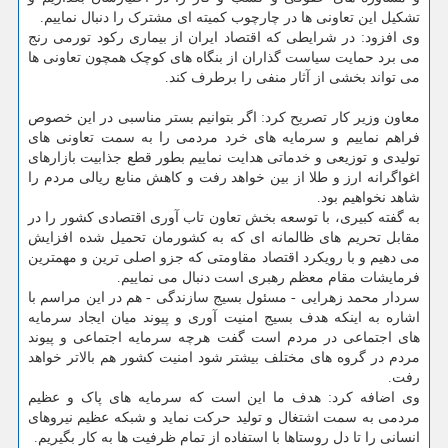
تشکیل این تعاونی ها در چارچوب کمیته ای مشترک را دنبال نماییم.
وی افزود: در شرایطی که اقتصاد ایران از بیماری رکود تورمی رنج
می برد حمایت سیاست گذاران از بنگاه های کوچک همچون تعاونی ها
می تواند بخشی از آثار منفی را برطرف کند.
معاون وزیر کار تصریح کرد: اگر بتوانیم بستر مناسبی در این خصوص
فراهم نماییم و سرمایه های خرد مردمی را به سمت تعاونی های
تولیدی و توزیعی و خدماتی هدایت نماییم بطور قطع جذابیت بازارهای
اغواگرانه ارز و طلا از بین خواهد رفت و کاهش منابع ریالی مردم را
شاهد نخواهیم بود.
به گفته کبیری، با توسعه بخش تعاون تاب آوری اقتصادی کشور را در
مقابل تحریم های ظالمانه ای که به کشورمان تحمیل شده افزایش
می دهیم و با رویکرد اقتصاد مقاومتی که جزو اصلی ترین و مهمترین
فرمایشات مقام معظم رهبری است دنبال می نماییم.
سردار محمد زهرایی - مسئول بسیج سازندگی - هم در این مراسم با
اشاره به اینکه هدف بسیج امنیت آوری و پیوند میان ایجاد سرمایه
های اجتماعی در مردم است گفت هرچه سرمایه اجتماعی و پیوند
مردم در گروه های مختلف بیشتر شود امنیت کشور هم بالاتر خواهد
رفت.
وی اضافه کرد: هدف ما این است که سرمایه های پاک و عظیم
مردمی به سمت اشتغال و تولید حرکت نماید و شبکه عظیم نیروهای
انسانی را تا دل روستاها با استفاده از تمام ظرفیت ها به کار بگیریم.