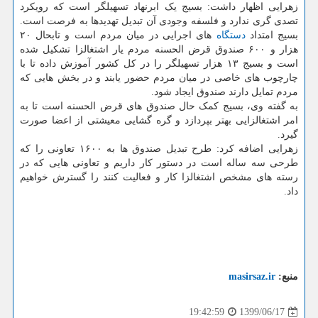
زهرایی اظهار داشت: بسیج یک ابرنهاد تسهیلگر است که رویکرد
تصدی گری ندارد و فلسفه وجودی آن تبدیل تهدیدها به فرصت است.
بسیج امتداد
دستگاه
های اجرایی در میان مردم است و تابحال ۲۰
هزار و ۶۰۰ صندوق قرض الحسنه مردم یار اشتغالزا تشکیل شده
است و بسیج ۱۳ هزار تسهیلگر را در کل کشور آموزش داده تا با
چارچوب های خاصی در میان مردم حضور یابند و در بخش هایی که
مردم تمایل دارند صندوق ایجاد شود.
به گفته وی، بسیج کمک حال صندوق های قرض الحسنه است تا به
امر اشتغالزایی بهتر بپردازد و گره گشایی معیشتی از اعضا صورت
گیرد.
زهرایی اضافه کرد: طرح تبدیل صندوق ها به ۱۶۰۰ تعاونی را که
طرحی سه ساله است در دستور کار داریم و تعاونی هایی که در
رسته های مشخص اشتغالزا کار و فعالیت کنند را گسترش خواهیم
داد.
منبع:
masirsaz.ir
1399/06/17
19:42:59