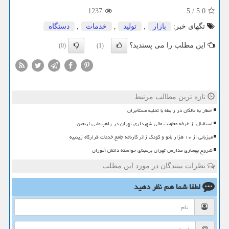
1237
5
/
5.0
تگهای خبر:
بازار
,
تولید
,
خدمات
,
دستگاه
این مطلب را می پسندید؟
(0)
(1)
تازه ترین مطالب مرتبط
اخطار به مالکان در رابطه با تخلیه مستأجران
استقبال از غرفه معاونت مالی شهرداری تهران در راهپیمایی اربعین
میزبانی از ۱۰ هزار بانو و کودک زائر کارنامه جامع خدمات قرارگاه زینبیه
شروع بهسازی مدارس تهران برمبنای خواسته دانش آموزان
نظرات بینندگان در مورد این مطلب
لطفا شما هم
نظر دهید