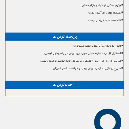
رکوردشکنی قیمتها در بازار مسکن
تصمیم مهم برای آینده تهران
خانه هست، اما خریدار نیست
پربحث ترین ها
اخطار به مالکان در رابطه با تخلیه مستأجران
استقبال از غرفه معاونت مالی شهرداری تهران در راهپیمایی اربعین
میزبانی از ۱۰ هزار بانو و کودک زائر کارنامه جامع خدمات قرارگاه زینبیه
شروع بهسازی مدارس تهران برمبنای خواسته دانش آموزان
جدیدترین ها