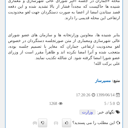
محله #جماران در جلسه اخیر شورای عالی شهرسازی و معماری
شنیده ها حاکیست که مجدداً فشار از بالا تشدید شده و این دفعه
قصد ستاندن امضا از اعضا به صورت دستگردان جهت لغو محدودیت
ارتفاعی این محله قدیمی را دارند.
بنابر شنیده ها، معاونین وزارتخانه ها و سازمان های عضو شورای
عالی شهرسازی ومعماری از متن صورتجلسه دستگردان در خصوص
لغو محدودیت ارتفاعی جماران که مغایر با تصمیم جلسه بوده،
متعجب شده و آنرا امضا نکرده اند و ظاهراً مقرر است از وزرای
عضو شورا امضا گرفته شود. ان شالله تکذیب نمایند.
علی برکت الله!
منبع:
مسیرساز
1399/06/14
17:20:26
1268
5
/
5.0
تگهای خبر:
وزارت
این مطلب را می پسندید؟
(0)
(1)