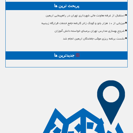
پربحث ترین ها
استقبال از غرفه معاونت مالی شهرداری تهران در راهپیمایی اربعین
میزبانی از ۱۰ هزار بانو و کودک زائر کارنامه جامع خدمات قرارگاه زینبیه
شروع بهسازی مدارس تهران برمبنای خواسته دانش آموزان
نشست برنامه ریزی موکب جاماندگان اربعین انجام شد
جدیدترین ها