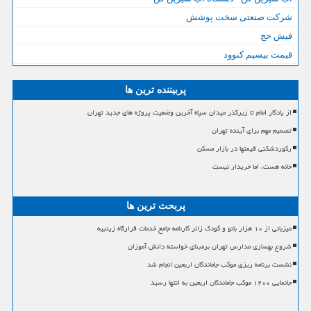
شرکت صنعتی سخت پوشش
فیش حج
قیمت بیسیم کنوود
پربیننده ترین ها
از یادگار امام تا زیرگذر میدان سپاه آخرین وضعیت پروژه های جدید تهران
تصمیم مهم برای آینده تهران
رکوردشکنی قیمتها در بازار مسکن
خانه هست، اما خریدار نیست
پربحث ترین ها
میزبانی از ۱۰ هزار بانو و کودک زائر کارنامه جامع خدمات قرارگاه زینبیه
شروع بهسازی مدارس تهران برمبنای خواسته دانش آموزان
نشست برنامه ریزی موکب جاماندگان اربعین انجام شد
جانمایی ۱۲۰۰ موکب جاماندگان اربعین به انتها رسید