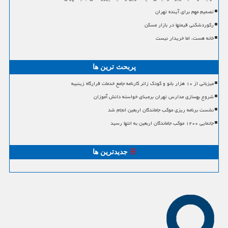
تصمیم مهم برای آینده تهران
رکوردشکنی قیمتها در بازار مسکن
خانه هست، اما خریدار نیست
پربحث ترین ها
میزبانی از ۱۰ هزار بانو و کودک زائر کارنامه جامع خدمات قرارگاه زینبیه
شروع بهسازی مدارس تهران برمبنای خواسته دانش آموزان
نشست برنامه ریزی موکب جاماندگان اربعین انجام شد
جانمایی ۱۲۰۰ موکب جاماندگان اربعین به انتها رسید
جدیدترین ها