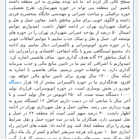
سطح عالی کار کرده اند. ما باید توجه بیشتری به این منطقه داشته
باشیم. این منطقه می تواند در حوزه شهرسازی، طرح تفصیلی،
حوزه ترافیکی و مباحث عمرانی و مهندسی جایگاه منحصربه فردی
داشته و الگوی خوبی برای سایر مناطق باشد. معاون حمل و نقل و
ترافیک شهرداری تهران در ادامه اظهار داشت: امیدواریم بتوانیم
امسال ۵۰ درصد از بودجه عمرانی شهرداری تهران را در حوزه های
توسعه ای، حمل و نقل و تملک جذب نماییم تا بتوانیم اتفاقات خوبی
را در حوزه مترو، اتوبوسرانی و تاکسیرانی دنبال نماییم. وی ادامه
داد: مجتمع ایستگاهی مترو با نگاه انتفاعی، اقتصادی و درآمدزایی باید
با کمک مناطق ۲۲ گانه هدف گذاری شود. مناف هاشمی اشاره کرد:
امیدواریم با اشرافی که تیم ما در تامین منابع مالی و جذب سرمایه
گذاری دارد، به توافقات خوبی برسیم. مناف هاشمی با اشاره به
اینکه سال ۱۴۰۰ سال بهتری برای تامین منابع مالی خواهد بود،
افزود: هدفگذاری ما در حوزه تاکسیرانی بیشتر از ۱۵ هزار
دستگاه
خودرو در بخش نوسازی است. در حوزه اتوبوسرانی، قرارداد تولید
۱۰۰۰ دستگاه بسته شده، که ۲۵۰ اتوبوس در حال تولید است و تا
آخر سال با منابعی که در دست داریم حداقل ۱۲ ایستگاه مترو به
بهره برداری می رسد. معاون حمل و نقل شهرداری تهران در ادامه
اظهار داشت: ۳۰ درصد سهم کمی است که منطقه ۲۲ در حمل و
نقل عمومی دارد، همکاران ما باید در سه حوزه حمل و نقل شرایط
بهتری را برای منطقه ایجاد کنند. وی ادامه داد: نقشه های اجرایی راه
اندازی خط ۱۰ مترو باید هرچه سریعتر انجام و کمتر از یک ماه دیگر
آغاز به کار شود. مسیرهای پیاده روسازی نیز در دستور کار قرار گیرد