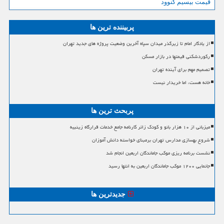
قیمت بیسیم کنوود
پربیننده ترین ها
از یادگار امام تا زیرگذر میدان سپاه آخرین وضعیت پروژه های جدید تهران
رکوردشکنی قیمتها در بازار مسکن
تصمیم مهم برای آینده تهران
خانه هست، اما خریدار نیست
پربحث ترین ها
میزبانی از ۱۰ هزار بانو و کودک زائر کارنامه جامع خدمات قرارگاه زینبیه
شروع بهسازی مدارس تهران برمبنای خواسته دانش آموزان
نشست برنامه ریزی موکب جاماندگان اربعین انجام شد
جانمایی ۱۲۰۰ موکب جاماندگان اربعین به انتها رسید
جدیدترین ها