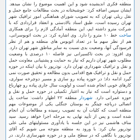
منطقه فکری اندیشیده شود و این اهمیت موضوع را نشان میدهد.
ایشان سپس اضافه کرد: خوشبختانه در بحث مطالعات جامع حمل و
نقل ریلی تهران که به تصویب شورای هماهنگی امور ترافیک شهر
تهران رسیده است، طبق اسناد بالادستی و انعقاد قراردادی که با
شرکت مترو داشته ایم، این منطقه آمادگی لازم را برای همکاری
ساخت
خط ۱۰ مترو را دارد. وی اشاره کرد: در بحث اتوبوسرانی،
هم از نظر سهم ما در تعداد اتوبوس های منطقه و هم از نظر
فرسودگی آنها، وضعیت بدی نسبت به سایر مناطق شهر تهران دارد.
وی افزود: در بحث تاکسیرانی نیز فاصله ۱۰ درصدی با وضعیت
مطلوب شهر تهران داریم که نیاز به حمایت و پشتیبانی معاونت حمل
و نقل و ترافیک شهرداری تهران دارد. نوذرپور با بیان اینکه در حوزه
حمل و نقل و ترافیک هیچ اقدامی بدون مطالعه و تحقیق صورت نمی
گیرد ادامه داد؛ در حوزه پیاده رو سازی و مسیر دوچرخه سواری،
کارهای خوبی انجام شده است و اولویت سال جاری پیاده رو چهارباغ
و دستواره است که نیاز به اعتبار تکمیلی در حوزه حمل و نقل و
حوزه عمرانی دارد.
شهردار
منطقه ۲۲ اظهار داشت: ساخت پل
اتصالی دریاچه چیتگر به بوستان جنگلی یکی از موضوعات مهم
منطقه است که کلیات آن به تصویب رسیده و مطالعات آن انجام
شده است و پس از تأیید نهایی به مرحله اجرا خواهد رسید. سید
مناف هاشمی نیز در این جلسه با یادآوری مسئولیتهای ملی علی
نوذرپور بیان کرد: با ورود به منطقه متوجه می شویم که آقای
نوذرپور با نگاهی که در سطح ملی و در حوزه شهرسازی دارند، در