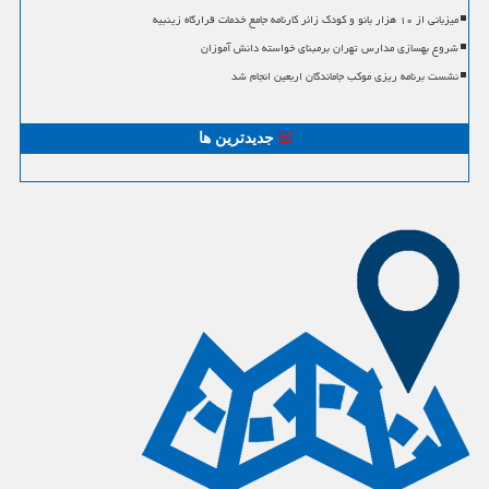
میزبانی از ۱۰ هزار بانو و کودک زائر کارنامه جامع خدمات قرارگاه زینبیه
شروع بهسازی مدارس تهران برمبنای خواسته دانش آموزان
نشست برنامه ریزی موکب جاماندگان اربعین انجام شد
جدیدترین ها