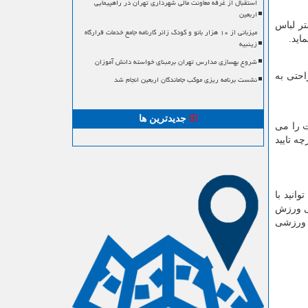
استقبال از غرفه معاونت مالی شهرداری تهران در راهپیمایی
اربعین
ر لباس
میزبانی از ۱۰ هزار بانو و کودک زائر کارنامه جامع خدمات قرارگاه
اید.
زینبیه
شروع بهسازی مدارس تهران برمبنای خواسته دانش آموزان
احتی به
نشست برنامه ریزی موکب جاماندگان اربعین انجام شد
جدیدترین ها
ت را می
ه تایید
نید با
شی ورزش
س ورزشی