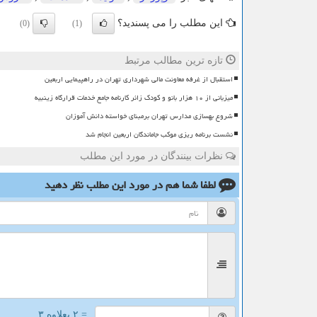
این مطلب را می پسندید؟
(0)
(1)
تازه ترین مطالب مرتبط
استقبال از غرفه معاونت مالی شهرداری تهران در راهپیمایی اربعین
میزبانی از ۱۰ هزار بانو و کودک زائر کارنامه جامع خدمات قرارگاه زینبیه
شروع بهسازی مدارس تهران برمبنای خواسته دانش آموزان
نشست برنامه ریزی موکب جاماندگان اربعین انجام شد
نظرات بینندگان در مورد این مطلب
لطفا شما هم
در مورد این مطلب
نظر دهید
= ۲ بعلاوه ۳