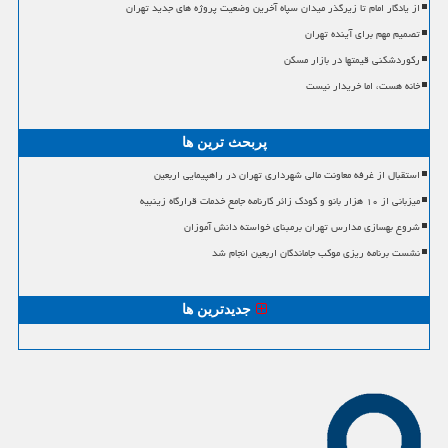
از یادگار امام تا زیرگذر میدان سپاه آخرین وضعیت پروژه های جدید تهران
تصمیم مهم برای آینده تهران
رکوردشکنی قیمتها در بازار مسکن
خانه هست، اما خریدار نیست
پربحث ترین ها
استقبال از غرفه معاونت مالی شهرداری تهران در راهپیمایی اربعین
میزبانی از ۱۰ هزار بانو و کودک زائر کارنامه جامع خدمات قرارگاه زینبیه
شروع بهسازی مدارس تهران برمبنای خواسته دانش آموزان
نشست برنامه ریزی موکب جاماندگان اربعین انجام شد
جدیدترین ها