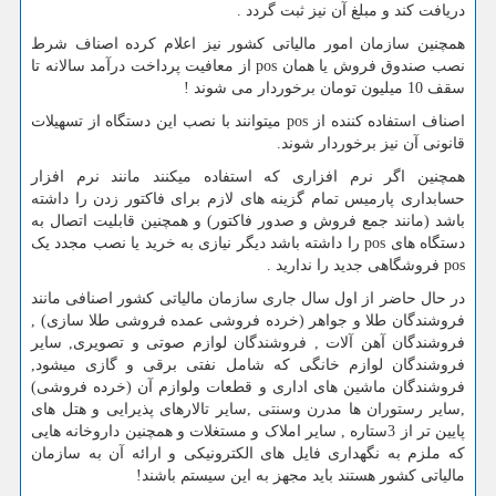
دریافت کند و مبلغ آن نیز ثبت گردد .
همچنین سازمان امور مالیاتی کشور نیز اعلام کرده اصناف شرط
نصب صندوق فروش یا همان
pos
از معافیت پرداخت درآمد سالانه تا
سقف 10 میلیون تومان برخوردار می شوند !
اصناف استفاده کننده از
pos
میتوانند با نصب این دستگاه از تسهیلات
قانونی آن نیز برخوردار شوند.
همچنین اگر نرم افزاری که استفاده میکنند مانند نرم افزار
حسابداری پارمیس تمام گزینه های لازم برای فاکتور زدن را داشته
باشد (مانند جمع فروش و صدور فاکتور) و همچنین قابلیت اتصال به
دستگاه های
pos
را داشته باشد دیگر نیازی به خرید یا نصب مجدد یک
pos
فروشگاهی جدید را ندارید .
در حال حاضر از اول سال جاری سازمان مالیاتی کشور اصنافی مانند
فروشندگان طلا و جواهر (خرده فروشی عمده فروشی طلا سازی) ,
فروشندگان آهن آلات , فروشندگان لوازم صوتی و تصویری, سایر
فروشندگان لوازم خانگی که شامل نفتی برقی و گازی میشود,
فروشندگان ماشین های اداری و قطعات ولوازم آن (خرده فروشی)
,سایر رستوران ها مدرن وسنتی ,سایر تالارهای پذیرایی و هتل های
پایین تر از 3ستاره , سایر املاک و مستغلات و همچنین داروخانه هایی
که ملزم به نگهداری فایل های الکترونیکی و ارائه آن به سازمان
مالیاتی کشور هستند باید مجهز به این سیستم باشند!