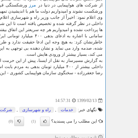
از شرکت های هواپیمایی در دنیا در
مرز
ورشکستگی قرار د
ورشکست نشوند و امیدواریم دولت ما هم با اندیشیدن تمهید
داخلی در نظر گرفته شده و تخصیص یافته است تا این شرکت ه
ها پرداخت نشده و امیدواریم هر چه سریعتر این اتفاق بیف
سامانی با اشاره به ادعای
خاطرنشان کرد: به هیچ وجه این ادعا حقیقت ندارد و طرح 
شده، صدمه وارد می نماید و نشان دهنده بی توجهی به این
می کند، بسیار بیشتر از ورودی هایش است.
به گزارش مسیرساز به نقل از ایسنا، پیش از این حرمت الل
داخلی بیشتر از ۴۰۰ میلیارد تومان بدهی به
رضا جعفرزاده - سخنگوی سازمان هواپیمایی کشوری - این اد
1399/02/13
14:57:31
تگهای خبر:
خدمات
,
راه و شهرسازی
,
شركت
این مطلب را می پسندید؟
(0)
(1)
تازه ترین مطالب مرتبط