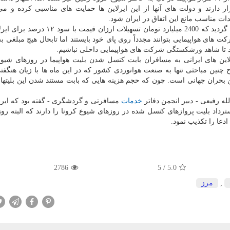
ارند و دولت های آنها از این ایرلاین ها حمایت های مناسبی کرده و می 
ات مناسب مانع این اتفاق در ایران شود.
وی اعلام نمود: اخیراً از جانب وزیر راه و شهرسازی اعلام گردید که 2400 میلیارد تومان تسهی
ای هواپیمایی بتوانند مجدداً روی پای خود بایستند اما تابحال هیچ مبلغی به 
تد تا شاهد ورشکستگی شرکت های هواپیمایی داخلی نباشیم.
 بدهی ۴۰۰ میلیارد تومانی ایرلاین های ایرانی به مسافران بابت کنسل شدن بلیت هواپیما در روزهای ش
چنین مباحثی تنها به صنعت هوانوردی کشور که در این ماه ها با زیان هنگفت
 بحران جهانی است. چون که حجم هزینه هایی که بابت مستند شدن این بلیتها
ه رفیعی - دبیر انجمن دفاتر
خدمات
مسافرتی و گردشگری - گفته بود که ایرل
 مردم بابت استرداد بلیت پروازهای کنسل شده در روزهای شیوع کرونا را دارند که البته ر
عا را تکذیب نمود.
2786
5
/
5.0
,
مرز