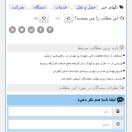
تگهای خبر:
حمل و نقل
,
خدمات
,
دستگاه
,
شركت
این مطلب را می پسندید؟
(0)
(1)
تازه ترین مطالب مرتبط
استقبال از غرفه معاونت مالی شهرداری تهران در راهپیمایی اربعین
میزبانی از ۱۰ هزار بانو و کودک زائر کارنامه جامع خدمات قرارگاه زینبیه
شروع بهسازی مدارس تهران برمبنای خواسته دانش آموزان
نشست برنامه ریزی موکب جاماندگان اربعین انجام شد
نظرات بینندگان در مورد این مطلب
لطفا شما هم
نظر دهید