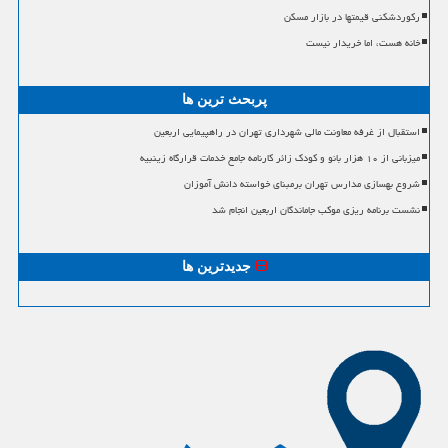
رکوردشکنی قیمتها در بازار مسکن
خانه هست، اما خریدار نیست
پربحث ترین ها
استقبال از غرفه معاونت مالی شهرداری تهران در راهپیمایی اربعین
میزبانی از ۱۰ هزار بانو و کودک زائر کارنامه جامع خدمات قرارگاه زینبیه
شروع بهسازی مدارس تهران برمبنای خواسته دانش آموزان
نشست برنامه ریزی موکب جاماندگان اربعین انجام شد
جدیدترین ها