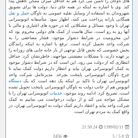
های ناوگان را تأمین می کرد هم به حداقل میزان ممکن کاهش پیدا
کند. وی با اشاره به اینکه در همه جای دنیا، دولت ها برای تشویق
شهروندان به استفاده از وسایل نقلیه عمومی به ناوگان
حمل و نقل
همگانی یارانه پرداخت می کنند، اظهار نمود: متأسفانه اتوبوسرانی
تهران با وجود مسائل و مشکلاتی که در حوزه های اعتباری و مالی با
آنها رو به رو است، سال هاست از کمک های دولتی محروم بود که
این محرومیت در شرایط دشوار موجود، فشار مضاعفی را به
شرکت واحد تحمیل کرده است. ترفع با اشاره به اینکه رانندگان
بخش خصوصی که بخش قابل توجهی از بار جابه جایی های روزانه را
بر عهده دارند، با مشکلات معیشتی مواجهند، خاطرنشان کرد: حداقل
انتظاری که از دولت می رود، این است که در شرایط دشوار موجود
به کمک اتوبوسرانی تهران بیاید و انتظار داریم دولت کمک نماید تا
چرخ ناوگان اتوبوسرانی پایتخت بچرخد. مدیرعامل شرکت واحد
اتوبوسرانی تهران با تاکید بر اینکه یک دهه است که یک
دستگاه
اتوبوس هم از جانب دولت به ناوگان اتوبوسرانی پایتخت تحویل نشده
است، تصریح کرد: ادامه روند موجود،
خدمات
اتوبوسرانی تهران را با
مشکل مواجه می کند و از دولت درخواست می نماییم به کمک
شرکت واحد بیاید و اعتقاد داریم کمک دولت به اتوبوسرانی تهران، در
واقع کمک به مردم تهران است.
1399/02/11
21:50:24
2456
5
/
5.0