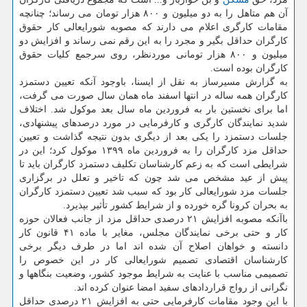
آن هم متاهل را به دو میلیون و ۸۰۰ هزار تومان می رساند؛ چنانچه
مقامات كارگری اعلام می دارند كه مصوبه شورایعالی كار حقوق
كارگران حداقل بگیر و مجرد را به این رقم نمی رساند و افزایش دو
میلیون و ۸۰۰ هزار تومانی موردنظر، روی سرجمع كلیات حقوق
كارگران بوده است.
به گزارش مسیرساز به نقل از ایسنا، باوجود آنكه تعیین دستمزد
كارگران همه ساله در انتها اسفند ماه همان سال صورت می گرفت،
اما برای نخستین بار به فروردین ماه سال بعد موكول شد. اختلاف
شدید نمایندگان كارگری و كارفرمایی در مورد درصدهای پیشنهادی،
جلسات دستمزد را یكی بعد از دیگری بدون نتیجه گذاشت و تعیین
حداقل مزد كارگران را به فروردین ماه ۱۳۹۹ موكول كرد؛ این در
شرایطی است كه به زعم كارشناسان تكلیف دستمزد كارگران باید تا
پیش از عید مشخص می شد چون كه تاخیر و تعلل در برگزاری
جلسات مزد شورایعالی كار بود كه سبب شد تعیین دستمزد كارگران
به بحران كرونا گره خورده و از شرایط كشور تأثیر بپذیرد.
باآنكه مصوبه افزایش ۲۱ درصدی حداقل مزد از جانب فعالان حوزه
كار و حتی برخی نمایندگان مجلس، مغایر با ماده ۴۱ قانون كار
دانسته و خواهان اصلاح آن شده اند اما در طرف دیگر برخی
كارشناسان اقتصادی تصمیم شورایعالی كار در این خصوص را
تصمیمی مناسب با عنایت به شرایط موجود كشور، وضعیت بنگاهها و
نگرانی از رواج قراردادهای سفید امضا عنوان كرده اند.
با این وجود مقامات كارفرمایی حتی به افزایش ۲۱ درصدی حداقل