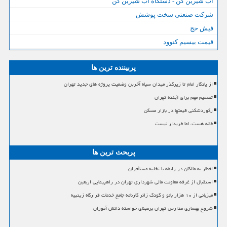
آب شیرین کن - دستگاه آب شیرین کن
شرکت صنعتی سخت پوشش
فیش حج
قیمت بیسیم کنوود
پربیننده ترین ها
از یادگار امام تا زیرگذر میدان سپاه آخرین وضعیت پروژه های جدید تهران
تصمیم مهم برای آینده تهران
رکوردشکنی قیمتها در بازار مسکن
خانه هست، اما خریدار نیست
پربحث ترین ها
اخطار به مالکان در رابطه با تخلیه مستأجران
استقبال از غرفه معاونت مالی شهرداری تهران در راهپیمایی اربعین
میزبانی از ۱۰ هزار بانو و کودک زائر کارنامه جامع خدمات قرارگاه زینبیه
شروع بهسازی مدارس تهران برمبنای خواسته دانش آموزان