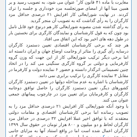
مغایرت با ماده ۴۱ قانون كار" عنوان می شود، به تصویب رسید و بر
همین مبنا آنها از امضای صورتجلسه مزد خودداری و جلسه را ترك
كردند. در نهایت شورایعالی كار افزایش ۲۱ درصدی حداقل مزد
كارگران را به رأی گذاشت كه به تصویب آن منجر گردید.
به رأی گذاشته شدن مصوبه شورایعالی كار هم درنوع خود قابل تامل
بود چون كه به قول كارشناسان و نمایندگان كارگری برای نخستین بار
در طول دهه های اخیر بود كه این اتفاق می افتاد.
هر چند كه برخی كارشناسان اقتصادی تعیین دستمزد كارگران
درسایه رأی گیری را متاثر از وخامت اوضاع جهان و ایران دانسته اند
اما برخی دیگر تركیب شورایعالی كار از این جهت كه وزن گروه
كارفرمایی و دولتی بر گروه كارگری سنگینی می كند را در اتخاذ
چنین تصمیماتی اثرگذار دانسته و حضور ۶ نماینده دولت و كارفرما در
مقابل ۳ نماینده كارگری را تركیب برابری نمی دانند.
كارشناسان با اشاره به عدم مداخله دولتها در تعیین دستمزد كارگران
كشورهای دیگر، تعیین دستمزد كارگران را حاصل توافق دوجانبه
كارگران و كارفرمایان برای تعیین مزد در چارچوب پیمانهای جمعی
عنوان می كنند.
با وجود آنكه شورایعالی كار افزایش ۲۱ درصدی حداقل مزد را به
تصویب رسانده اما برخی كارشناسان اقتصادی و مقامات دولتی
معتقدند كه با توافق اخیر عملا افزایش ۳۲ درصدی در حداقل مزد
كارگران لحاظ و دو میلیون و ۸۰۰ هزار تومان در حقوق سال ۱۳۹۹
كارگران اعمال شده است اما در واقع استناد آنها به مزایای جانبی
مزد، حق
مسكن
و بن خواربار و... است كه مجموع دریافتی كارگران