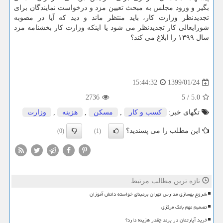
بگیر و ورود مجلس به مبحث تعیین مزد و درخواست نمایندگان برای
تجدیدنظر وزارت كار، باید منتظر ماند و دید كه آیا در مصوبه
شورایعالی كار تجدیدنظر می شود یا اینكه وزارت كار بخشنامه مزد
سال ۱۳۹۹ را ابلاغ می كند؟
1399/01/24
15:44:32
2736
5
/
5.0
تگهای خبر:
كسب و كار
,
مسكن
,
هزینه
,
وزارت
این مطلب را می پسندید؟
(0)
(1)
تازه ترین مطالب مرتبط
شروع بهسازی مدارس تهران برمبنای خواسته دانش آموزان
تصمیم مهم بانک مرکزی
خرید آپارتمان در پرند چقدر هزینه دارد؟