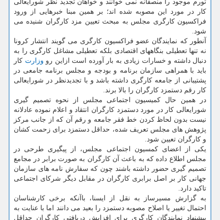
تورم موجود را منصفانه نمی خوانند و خواهان تجدید نظر شورایعالی
كار در مورد این مصوبه شده اند؛ بر همین مبنا خبرهایی از ورود
فراكسیون كارگری مجلس به مبحث تعیین مزد كارگران شنیده می
شود.
آنطور كه نمایندگان عضو فراكسیون كارگری می گویند انتشار كرونا
نه تنها تعطیلی بنگاههای اقتصادی بلكه تعطیلی مشاغل كارگری را به
دنبال داشته و خسارات زیادی به بار آورده است ازاین رو
وزارت
كار
باید با همراهی سازمان برنامه و بودجه و مجلس برنامه جامعی در
پشتیبانی از جامعه كارگری داشته باشد و با تجدیدنظر در شورایعالی
كار رقم دستمزد كارگران را بالا برند.
در همین حال كمیسیون اجتماعی مجلس از نحوه تصمیم گیری
شورایعالی كار در مورد دستمزد كارگران انتقاد و اعلام نموده عادلانه
نیست بدون لحاظ كردن خط فقر جامعه و رقم آن كه از جانب مركز
پژوهش های مجلس تعریف شده، حداقل دستمزد برای زحمت كشان
و كارگران تعیین شود.
یكی از اعضای كمسیون اجتماعی مجلس، از پیگیری طرحی در
مجلس اطلاع داده كه به باعث آن كارگران به صورت برابر در مجامع
تصمیم گیری حضور داشته باشند چون كه سفارش نامه های سازمان
جهانی كار بر اصل برابری كارگران در مقابل دیگر شركای اجتماعی
تاكید دارد.
به گزارش مسیرساز به نقل از ایسنا، باآنكه برخی كارشناسان
احتمال تغییر یا اصلاح مصوبه دستمزد را بعید می دانند اما با عنایت به
پیشنهاد نمایندگان كارگری برای افزایش دریافتی كارگران حداقل