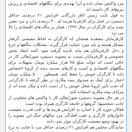
مزد واكنش نشان داده و آنرا تهدیدی برای بنگاههای اقتصادی و ریزش
نیروهای كار دانسته اند.
به قول نایب رییس اتاق بازرگانی افزایش ۲۱ درصدی حداقل
دستمزد در عمل برای كارفرما هزینه ای ۴۰ درصدی دارد و مزد تعیین
شده برای كارگران در سال ۱۳۹۹، فشار بر بنگاه های اقتصادی را بالا
می برد.
كارفرمایان معتقدند همچنان كه كارگران به لحاظ معیشتی گرفتار
مشكل هستند و باید مورد حمایت قرار گیرند، مشكلات بنگاهها و خرج
و دخل كارفرمایان هم نباید نادیده گرفته شود. البته انتقاد بخش
خصوصی و كارفرمایان نسبت به مصوبه دستمزد شورایعالی كار در
حالی است كه دولت مبلغ ۷۵ هزار میلیارد تومان تسهیلات برای
بنگاههای اقتصادی و كسب و كارهای صدمه دیده از كرونا اختصاص
داده تا كارگران خویش را حفظ كنند. همینطور ۵۰۰۰ میلیارد تومان
اعتبار برای كمك به صندوق بیمه بیكاری در نظر گرفته تا كارگرانی
كه تحت تأثیر كرونا شغل خویش را از دست داده و بیكار شده اند از
مزایای بیمه بیكاری استفاده كنند.
در هر حال مصوبه دستمزد شورایعالی كار با واكنش های متفاوتی از
جانب شخصیتها، گروهها و جامعه كارگری همراه بوده است.
فعالان حوزه كار با اشاره به افزایش هزینه ها و افت قدرت معیشت
خانوارهای كارگری و عقب افتادگی مزد سالهای جنگ این مصوبه را
در بهبود وضع معیشت كارگران موثر نمی دانند.
نمایندگان مجلس هم افزایش ۲۱ درصدی حداقل مزد با عنایت به نرخ