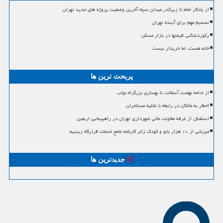
از یادگار امام تا زیرگذر میدان سپاه آخرین وضعیت پروژه های جدید تهران
تصمیم مهم برای آینده تهران
رکوردشکنی قیمتها در بازار مسکن
خانه هست، اما خریدار نیست
پربحث ترین ها
از ادامه نهضت آسفالت تا بهسازی بزرگراه نواب
اخطار به مالکان در رابطه با تخلیه مستأجران
استقبال از غرفه معاونت مالی شهرداری تهران در راهپیمایی اربعین
میزبانی از ۱۰ هزار بانو و کودک زائر کارنامه جامع خدمات قرارگاه زینبیه
جدیدترین ها