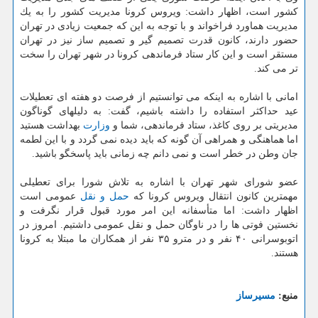
كشور است، اظهار داشت: ویروس كرونا مدیریت كشور را به یك
مدیریت هماورد فراخواند و با توجه به این كه جمعیت زیادی در تهران
حضور دارند، كانون قدرت تصمیم گیر و تصمیم ساز نیز در تهران
مستقر است و این كار ستاد فرماندهی كرونا در شهر تهران را سخت
تر می كند.
امانی با اشاره به اینكه می توانستیم از فرصت دو هفته ای تعطیلات
عید حداكثر استفاده را داشته باشیم، گفت: به دلیلهای گوناگون
مدیریتی بر روی كاغذ، ستاد فرماندهی، شما و
وزارت
بهداشت هستید
اما هماهنگی و همراهی آن گونه كه باید دیده نمی گردد و با این لطمه
جان وطن در خطر است و نمی دانم چه زمانی باید پاسخگو باشید.
عضو شورای شهر تهران با اشاره به تلاش شورا برای تعطیلی
مهمترین كانون انتقال ویروس كرونا كه
حمل و نقل
عمومی است
اظهار داشت: اما متأسفانه این امر مورد قبول قرار نگرفت و
نخستین فوتی ها را در ناوگان حمل و نقل عمومی داشتیم. امروز در
اتوبوسرانی ۴۰ نفر و در مترو ۳۵ نفر از همكاران ما مبتلا به كرونا
هستند.
منبع:
مسیرساز