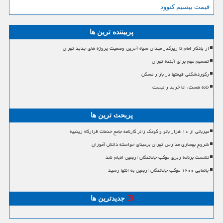
قیمت بیسیم کنوود
پربیننده ترین ها
از یادگار امام تا زیرگذر میدان سپاه آخرین وضعیت پروژه های جدید تهران
تصمیم مهم برای آینده تهران
رکوردشکنی قیمتها در بازار مسکن
خانه هست، اما خریدار نیست
پربحث ترین ها
میزبانی از ۱۰ هزار بانو و کودک زائر کارنامه جامع خدمات قرارگاه زینبیه
شروع بهسازی مدارس تهران برمبنای خواسته دانش آموزان
نشست برنامه ریزی موکب جاماندگان اربعین انجام شد
جانمایی ۱۲۰۰ موکب جاماندگان اربعین به انتها رسید
جدیدترین ها