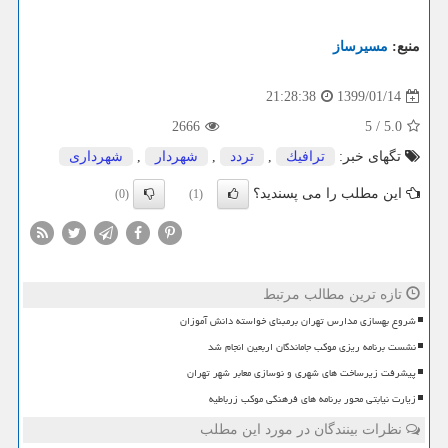
منبع:
مسیرساز
1399/01/14
21:28:38
2666
5
/
5.0
تگهای خبر:
ترافیك
,
تردد
,
شهردار
,
شهرداری
این مطلب را می پسندید؟
(0)
(1)
تازه ترین مطالب مرتبط
شروع بهسازی مدارس تهران برمبنای خواسته دانش آموزان
نشست برنامه ریزی موکب جاماندگان اربعین انجام شد
پیشرفت زیرساخت های شهری و نوسازی معابر شهر تهران
زیارت نیابتی محور برنامه های فرهنگی موکب زرباطیه
نظرات بینندگان در مورد این مطلب