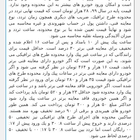
است و امكان ورود خودرو های بیشتر به این محدوده وجود ندارد.
قیمت پایه در سال ۹۹، ۲۸ هزار تومان است كه قیمت نهایی تردد در
محدوده طرح ترافیك، ضریب های دیگری همچون زمان تردد، نوع
معاینه فنی، داشتن پول در حساب شهروندی و غیره محاسبه می
شود و نهایتاً قیمت تعیین شده بنا بر نوع محدوده، ساعت تردد و
میزان آلایندگی وسیله نقلیه محاسبه می شود.
ساعت پیك پیش از ۱۰ بامداد و پس از ساعت ۱۶ اعلام شده و
تخفیف برای معاینه فنی برتر ۳۰ درصد است. حداقل قیمت برای
رانندگانی كه در ساعت غیر پیك وارد محدوده طرح های ترافیكی می
شوند، به این صورت است كه اگر خودرو دارای معاینه فنی برتر
باشد، قیمت ۱۶ هزار و ۴۶۴ تومان در نظر گرفته می شود و اگر
خودرو دارای معاینه فنی برتر در ساعات پیك وارد محدوده طرح های
ترافیكی شود قیمت ۳۵ هزار و ۲۸۰ تومان برای ورود در نظر گرفته
شده است. اگر خودرویی فاقد معاینه فنی برتر باشد و در ساعت غیر
پیك وارد محدوده شود حداقل ۲۳ هزار و ۵۲۰ تومان باید پرداخت كند
و اگر همین خودروی فاقد معاینه برتر در ساعت پیك وارد شود
حداكثر مبلغ ۵۰ هزار و ۴۰۰ تومان پرداخت می كند. همین طور
خودرو های هیبریدی و برقی از ۹۰ درصد تخفیف بهره مند هستند.
ساكنین محدوده های اجرای طرح های ترافیكی نیز تخفیفی ۵۰
درصدی دارند و خروج پیش از ساعت ۸: ۳۰ و یك ورود پیش از ۱۷:
۰۰ رایگان است اما تردد بین ساعت ۸: ۳۰ تا ۱۷: ۰۰ با تخفیف ۵۰
درصدی لحاظ می شود.