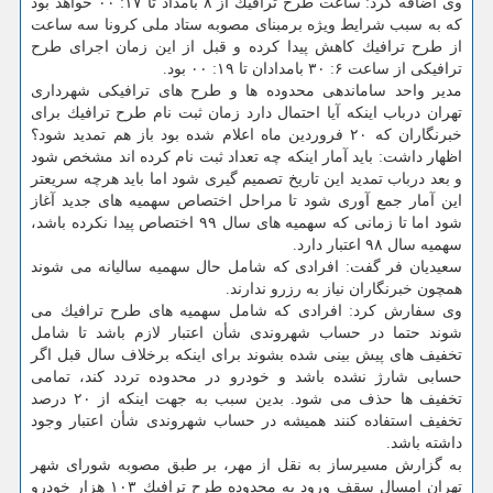
وی اضافه كرد: ساعت طرح ترافیك از ۸ بامداد تا ۱۷: ۰۰ خواهد بود
كه به سبب شرایط ویژه برمبنای مصوبه ستاد ملی كرونا سه ساعت
از طرح ترافیك كاهش پیدا كرده و قبل از این زمان اجرای طرح
ترافیكی از ساعت ۶: ۳۰ بامدادان تا ۱۹: ۰۰ بود.
مدیر واحد ساماندهی محدوده ها و طرح های ترافیكی شهرداری
تهران درباب اینكه آیا احتمال دارد زمان ثبت نام طرح ترافیك برای
خبرنگاران كه ۲۰ فروردین ماه اعلام شده بود باز هم تمدید شود؟
اظهار داشت: باید آمار اینكه چه تعداد ثبت نام كرده اند مشخص شود
و بعد درباب تمدید این تاریخ تصمیم گیری شود اما باید هرچه سریعتر
این آمار جمع آوری شود تا مراحل اختصاص سهمیه های جدید آغاز
شود اما تا زمانی كه سهمیه های سال ۹۹ اختصاص پیدا نكرده باشد،
سهمیه سال ۹۸ اعتبار دارد.
سعیدیان فر گفت: افرادی كه شامل حال سهمیه سالیانه می شوند
همچون خبرنگاران نیاز به رزرو ندارند.
وی سفارش كرد: افرادی كه شامل سهمیه های طرح ترافیك می
شوند حتما در حساب شهروندی شأن اعتبار لازم باشد تا شامل
تخفیف های پیش بینی شده بشوند برای اینكه برخلاف سال قبل اگر
حسابی شارژ نشده باشد و خودرو در محدوده تردد كند، تمامی
تخفیف ها حذف می شود. بدین سبب به جهت اینكه از ۲۰ درصد
تخفیف استفاده كنند همیشه در حساب شهروندی شأن اعتبار وجود
داشته باشد.
به گزارش مسیرساز به نقل از مهر، بر طبق مصوبه شورای شهر
تهران امسال سقف ورود به محدوده طرح ترافیك ۱۰۳ هزار خودرو