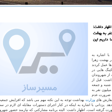
اظهار داشت:
نفر به بهشت
ا داریم این
با اشاره به
ر بهشت زهرا
ا عمل كردند
ینگ هایی در
 از شهروندان
اشت: قبل از
ر، روزهای پنج شنبه و جمعه
ار میلیون نفر به
ه ضرورت عدم
 سفارش های
وزارت
بهداشت توجه به این نكته مهم می باشد كه افزایش جمعی
هد. یزدانی با اشاره به اینكه در كنار اجرای دستورات مقابله ای لازم در 
رت گرفته است، اظهار داشت: البته برنامه مشاركتی كه نیازمند حضور شهرون