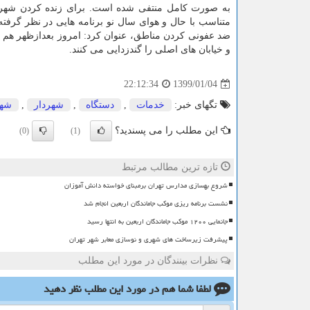
متناسب با حال و هوای سال نو برنامه هایی در نظر گرفت
ضد عفونی كردن مناطق، عنوان كرد: امروز بعدازظهر هم
و خیابان های اصلی را گندزدایی می كنند.
1399/01/04
22:12:34
تگهای خبر:
خدمات
,
دستگاه
,
شهردار
,
شهر
این مطلب را می پسندید؟
(0)
(1)
تازه ترین مطالب مرتبط
شروع بهسازی مدارس تهران برمبنای خواسته دانش آموزان
نشست برنامه ریزی موکب جاماندگان اربعین انجام شد
جانمایی ۱۲۰۰ موکب جاماندگان اربعین به انتها رسید
پیشرفت زیرساخت های شهری و نوسازی معابر شهر تهران
نظرات بینندگان در مورد این مطلب
لطفا شما هم
در مورد این مطلب
نظر دهید