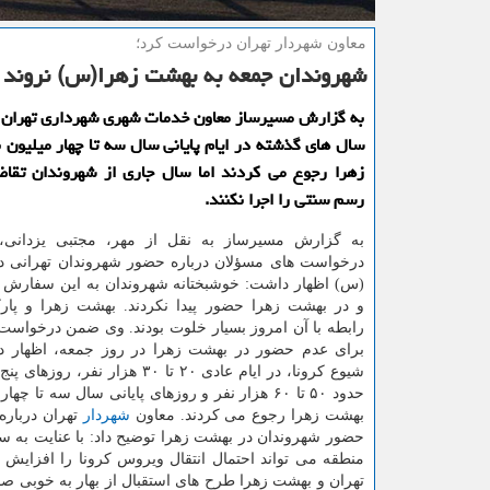
معاون شهردار تهران درخواست كرد؛
شهروندان جمعه به بهشت زهرا(س) نروند
به گزارش مسیرساز معاون خدمات شهری شهرداری تهران 
سال های گذشته در ایام پایانی سال سه تا چهار میلیون 
زهرا رجوع می كردند اما سال جاری از شهروندان تقاض
رسم سنتی را اجرا نكنند.
به گزارش مسیرساز به نقل از مهر، مجتبی یزدانی، 
درخواست های مسؤلان درباره حضور شهروندان تهرانی د
(س) اظهار داشت: خوشبختانه شهروندان به این سفارش ه
و در بهشت زهرا حضور پیدا نكردند. بهشت زهرا و پارك
رابطه با آن امروز بسیار خلوت بودند. وی ضمن درخواست
برای عدم حضور در بهشت زهرا در روز جمعه، اظهار د
شیوع كرونا، در ایام عادی ۲۰ تا ۳۰ هزار نف
حدود ۵۰ تا ۶۰ هزار نفر و روزهای پایانی سال سه تا چه
بهشت زهرا رجوع می كردند. معاون
شهردار
تهران دربار
حضور شهروندان در بهشت زهرا توضیح داد: با عنایت به
منطقه می تواند احتمال انتقال ویروس كرونا را افزایش د
تهران و بهشت زهرا طرح های استقبال از بهار به خوبی صو