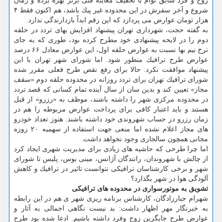
زوج و فرد سابق توأم با تخفیف معاینه فنی برتر بهره برده و زمان
شروع و آخر سفرش در این محدوده غیر پیك باشد، هم اكنون فقط ۴
هزار تومان عوارض می پردازد كه این رقم ابداً بازدارندگی ندارد.
به گفته حجت، شهرداری تهران پیشنهاد افزایش بهای تردد در حلقه
دوم را در لایحه پیشنهادی خود مطرح كرده بود، طوری كه به جای
نرخ نیم بها نسبت به عوارض حلقه اول، این عوارض معادل ۶۶ درصد
عوارض طرح ترافیك منظور شود. اما شورای شهر تهران با این
پیشنهاد موافقت نكرد. حالا برای رفع نقص طرح فعلی مقرر شده
شورای ترافیك تهران برای تردد روزانه در محدوده حلقه دوم «سقف
مجاز» تعیین كند و بدین سان از سال آینده تمام كسانی كه قصد تردد
در محدوده مركزی شهر را داشته باشند، موظف به «رزرو» از قبل
هستند و باید اعتبار كافی برای پرداخت عوارض مربوطه را هم در
زمان رزرو در حساب شهروندی خود داشته باشند. هنوز تعداد خودرو
های مجاز اعلام نشده اما منعی جهت استفاده از سهمیه ۲۰ روزه
مجانی همچون سالجاری وجود نخواهد داشت.
اما چرا طرحی كه حاشیه های زیادی برای مدیریت شهری ایجاد كرد
از چالش با شهروندان، رانندگان آژانس، مینی بوس، پلیس تا شورای
شهر و برخی كارشناسان ترافیكی نتوانست تاثیر در ترافیك و كاهش
آلودگی هوا در شهر بگذارد؟
تشویق به موتورسواری در محدوده های ترافیكی
شهرام جبارزادگان، كارشناس برنامه ریزی شهر ی هم در این رابطه
به خبرنگار مهر اظهار داشت: بد نیست نگاهی اجمالی به آثار و
عوارض طرح جایگزین زوج وفرد داشته باشیم. ادعا شده بود طرح