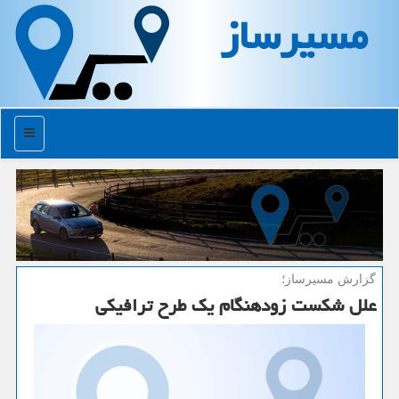
مسیرساز
منو
گزارش مسیرساز؛
علل شكست زودهنگام یك طرح ترافیكی