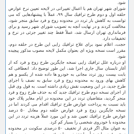
شود.
شورای شهر تهران هم با اعمال تغییراتی در لایحه تعیین نرخ عوارض
حلقه اول و دوم طرح ترافیك سال ۹۹، عملاً با پیشنهادهایی كه می
توانست به كاهش بار تردد در محدوده زوج و فرد سابق منجر شود،
مخالفت كردند و در نهایت آنچه به تصویب شورای شهر رسید و برای
فرمانداری تهران ارسال شد، عملاً فقط چند تغییر جزئی در نرخ و
تخفیفات دارد.
حجت، اعلام نمود برای علاج ترافیك زایی این طرح در حلقه دوم،
مقرر است نسخه ویژه ای بعنوان مكمل لایحه مصوب مذكور پیچیده
شود.
او درباره علل ترافیك زایی نسخه جایگزین طرح زوج و فرد كه از
آغاز تابستان سال جاری اجرا شد، این طور توضیح داد: انعطافی كه
بابت بیست روز تردد مجانی به خودرو ها داده شده از یكسو و هم
كاهش بهای ورود به محدوده زوج و فرد سابق به نصف با اجرای
طرح جدید، در این وضعیت نقش زیادی داشته است. به قول وی قبل
از اجرای نسخه دوم طرح ترافیك جدید كه به حذف طرح زوج و فرد
منجر گردید، متقاضیان تردد در این محدوده در ایام مغایر پلاك خود
باید نسبت به پرداخت عوارض طرح ترافیك اقدام می كردند اما در
نسخه جایگزین زوج و فرد عوارض حلقه دوم معادل ۵۰ درصد
عوارض طرح ترافیك تعیین شد و این مورد عملاً هزینه تردد در این
محدوده با خودروی شخصی را بسیار كم كرد.
به عنوان مثال اگر فردی از تخفیف ۵۰ درصدی سكونت در محدوده