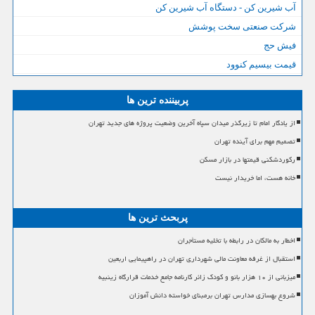
آب شیرین کن - دستگاه آب شیرین کن
شرکت صنعتی سخت پوشش
فیش حج
قیمت بیسیم کنوود
پربیننده ترین ها
از یادگار امام تا زیرگذر میدان سپاه آخرین وضعیت پروژه های جدید تهران
تصمیم مهم برای آینده تهران
رکوردشکنی قیمتها در بازار مسکن
خانه هست، اما خریدار نیست
پربحث ترین ها
اخطار به مالکان در رابطه با تخلیه مستأجران
استقبال از غرفه معاونت مالی شهرداری تهران در راهپیمایی اربعین
میزبانی از ۱۰ هزار بانو و کودک زائر کارنامه جامع خدمات قرارگاه زینبیه
شروع بهسازی مدارس تهران برمبنای خواسته دانش آموزان