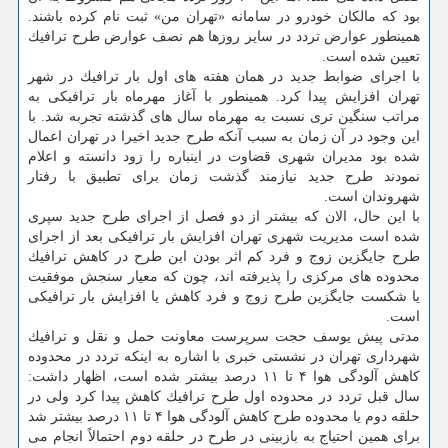
بود كه مالكان خودرو در سامانه «تهران من» ثبت نام كرده باشند.
همینطور عوارض تردد در سایر روزها هم نصف عوارض طرح ترافیك
تعیین شده است.
با اجرای ضوابط جدید در همان هفته های اول بار ترافیك در شهر
تهران افزایش پیدا كرد. همینطور با آغاز مهرماه بار ترافیكی به
مراتب سنگین تری نسبت به مهرماه سال های گذشته تجربه شد. با
این وجود در آن زمان به سبب آنكه طرح جدید اخیرا در تهران اعمال
شده بود مدیران شهری قضاوت در اینباره را زود دانسته و اعلام
نمودند طرح جدید نیازمند گذشت زمان برای تطبیق با رفتار
شهروندان است.
با این حال، الان كه بیشتر از دو فصل از اجرای طرح جدید سپری
شده است مدیریت شهری تهران افزایش بار ترافیكی بعد از اجرای
طرح جایگزین زوج و فرد كم اثر بودن این طرح در كاهش ترافیك
محدوده های مركزی را پذیرفته اند، چون كه معیار سنجش موفقیت
یا شكست جایگزین طرح زوج و فرد كاهش یا افزایش بار ترافیكی
است.
مدتی پیش یوسف حجت سرپرست معاونت حمل و نقل و ترافیك
شهرداری تهران در نشستی خبری با اشاره به اینكه تردد در محدوده
كاهش آلودگی هوا ۴ تا ۱۱ درصد بیشتر شده است، اظهار داشت:
سال قبل تردد در محدوده اول طرح ترافیك كاهش پیدا كرد ولی در
حلقه دوم یا محدوده طرح كاهش آلودگی هوا ۴ تا ۱۱ درصد بیشتر شد
برای همین احتیاج به بازبینی در طرح در حلقه دوم احتمالاً انجام می