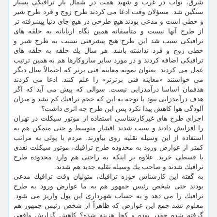
شرق، نواب در غرب و شهید همت در شمال بار ترافیكی بسیار
سنگین شد. مسؤلان وقت ادعا می كردند طرح زوج و فرد طرح شیر
و خطی است و مدعی بودند هیچ طرحی در هیچ جای دنیا پیشرفته تر
از طرح آنها نیست و متأسفانه همین نگاه اربابانه به حلقه های
ترافیكی سبب شد این طرح هیچ پیشرفتی نسبت به طرح شیر و
خطی زوج و فرد نداشته باشد. هر سال یك حلقه به حلقه های
ترافیكی اضافه كردند و در مورد سایر سازوكارها هم به همین ترتیب
عمل می كردند. بعنوان نمونه معاینه فنی برتر كه احتمالاً سال دیگر
می خواستند «معاینه فنی برترتر» را علم كنند. ادعا می كردند
هدفمان اساسا درآمدزایی نیست. سوالی كه پیش می آید كه اگر
هدف درآمدزایی نبود با توجه به این كه حجم ترافیك كم نشد و میزان
آلودگی هوا كاهش پیدا نكرد پس این طرح چه اثری داشت؟
اجرای طرح های غیركارشناسی استفاده از موتور سیكلت در تهران
را افزایش دادند و سبب شدند اقشار متوسط و حتی متمكن هم به
استفاده از این وسیله نقلیه روی بیاورند. مردم با پولی به مراتب
كمتر از عوارض ورود به محدوده طرح ترافیك، موتور سیكلت نقدی
یا قسطی خرید. علاوه بر اینكه به راحتی هم وارد محدوده طرح
ترافیك شدند و صاحب یك وسیله نقلیه جدید هم شدند.
به گفته این كارشناس حوزه ترافیك، متولیان وقت ترافیك مدعی
بودند حتی شخص رئیس جمهور هم به ما عوارض ورود به طرح
ترافیك را می دهد و به حساب شهرداری این پول واریز می شود.
معلوم نشد جمع این عوارض كه ظاهراً از شخص رئیس جمهور هم
گرفته شده چقدر بوده و كجا هزینه شده؟ كاهش گزارش واقعی