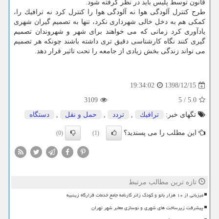
قانون توسط پلیس باید در نظر گرفته شود.
طرح كنترل آلودگی هوا نه آلودگی هوا را كنترل كرد نه ترافیك را،
كمكی هم به دخل خالی شهرداری نكرد، تنها به تصمیم گیران شهری
یادآوری كرد زمانی كه می خواهند برای شهر و شهروندان تصمیم
گیری كنند نگاه كارشناسی دقیق تری داشته باشند چونكه هر تصمیم
می تواند زندگی بخش زیادی از جامعه را تحت تاثیر قرار دهد.
1398/12/15
19:34:02
3109
5
/
5.0
تگهای خبر:
ترافیك
,
تردد
,
حمل و نقل
,
دستگاه
این مطلب را می پسندید؟
(0)
(1)
تازه ترین مطالب مرتبط
میزبانی از ۱۰ هزار بانو و کودک زائر کارنامه جامع خدمات قرارگاه زینبیه
پیشرفت زیرساخت های شهری و نوسازی معابر شهر تهران