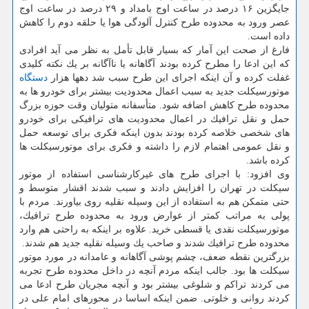
جایگزین ۱۶ درصد در ساعت اوج بامداد و ۲۹ درصد در ساعت اوج
عصر ورود به محدوده طرح كنترل آلودگی هوا یا حلقه دوم را كاهش
داده است.
فارغ از صحت این آمار كه بسیار قابل تأمل به نظر می آید افرادی
كه این ادعا را مطرح كرده بودند آگاهانه یا ناآگانه بر یك نكته كلیدی
غفلت كرده و آن اینكه اجرای این طرح سبب شد دهها هزار
دستگاه
موتورسیكلت جدید به سبب اعمال محدودیت بیشتر برای خودرو ها به
محدوده طرح كاهش اضافه شود. متأسفانه متولیان وقت حوزه بزرگ
حمل و نقل ترافیك در اعمال محدودیت های ترافیكی برای خودرو
های شخصی خلاصه كرده بودند بدون اینكه فكری برای توسعه حمل
و نقل عمومی اهتمام لازم را داشته و فكری برای موتورسیكلت ها
كرده باشد.
وی افزود: با اجرای طرح های غیركارشناسی استفاده از موتور
سیكلت در تهران را افزایش دادند و سبب شدند اقشار متوسط و
حتی متمكن هم به استفاده از این وسیله نقلیه روی بیاورند. مردم با
پولی به مراتب كمتر از عوارض ورود به محدوده طرح ترافیك،
موتورسیكلت نقدی یا قسطی خرید. علاوه بر اینكه به راحتی هم وارد
محدوده طرح ترافیك شدند و صاحب یك وسیله نقلیه جدید هم شدند.
بزرگترین نقطه ضعف، چشم پوشی آگاهانه و عامدانه در مورد موتور
سیكلت ها بود. جالب اینكه مردم آنچه در داخل محدوده طرح تجربه
می كردند تراكم و شلوغی بیشتر بود و آنچه مجریان طرح ادعا می
كردند روانی و خلوتی. ضمن اینكه اساسا در محورهای امام علی در