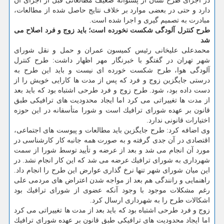
در اجرای طرح نشان از پشتوانه ضعیف مطالعاتی قبل از اجرای آن
دارد و حتی در بعضی موارد بر خلاف نتایج حاصل شده از مطالعات،
مبادرت به تصمیم گیری و اجرا شده است.
طرح كنترل آلودگی شكست نخورده است؛ باید زوج و فرد اصلاح می
شد
محمدعلی علیخانی رئیس كمیسون عمران و حمل و نقل شورای
شهر تهران در گفتگو با خبرنگار مهر اظهار داشت: طرح كنترل
آلودگی هوا، طرح شكست خورده ای نیست و باید این طرح به
درستی جایگزین زوج و فرد كه پس از مدت ها كارایی خویش را از
دست داده بود، شود. طرح زوج و فرد طرحی اشتباه بود كه باید بعد
از مدت ها تغییراتی می كرد اما ایجاد محدودیت های ترافیكی طبق
قانون بر عهده شورای ترافیك است و شورا متأسفانه در این حوزه
اختیارات قانونی ندارد.
وی اضافه كرد: طرح جایگزین باید مطالعات و پیوست های اجتماعی،
اقتصادی در آن جدی گرفته و به صورت همه جانبه كار كارشناسی در
مورد آن انجام می شد و بعد از عرضه و تأیید توسط شورا از سمت
شهرداری به شورای ترافیك عرضه می شد كه این كار انجام نشد. در
این میان شورای شهر تنها نرخ گذاری عوارض این طرح را انجام داد.
راهنمایی و رانندگی هم بعد از مواجه شدن اعتراض های مردمی علی
رغم مشكلات موجود با وجود آنكه عضوی از شورای ترافیك بود
اشكالات طرح را به شهرداری ارسال كرد.
زوج و فرد طرحی اشتباه بود كه باید بعد از مدت ها تغییراتی می كرد
اما ایجاد محدودیت های ترافیكی طبق قانون بر عهده شورای ترافیك