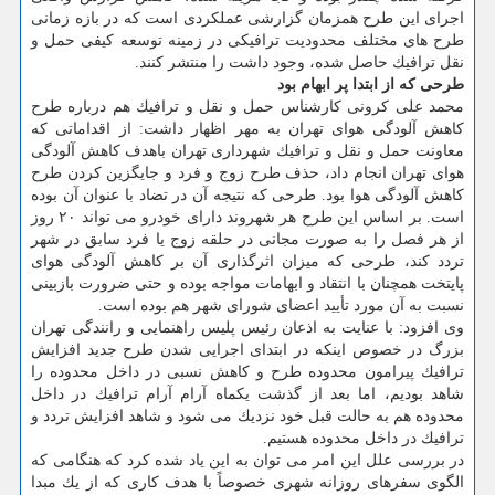
اجرای این طرح همزمان گزارشی عملكردی است كه در بازه زمانی
طرح های مختلف محدودیت ترافیكی در زمینه توسعه كیفی حمل و
نقل ترافیك حاصل شده، وجود داشت را منتشر كنند.
طرحی كه از ابتدا پر ابهام بود
محمد علی كرونی كارشناس حمل و نقل و ترافیك هم درباره طرح
كاهش آلودگی هوای تهران به مهر اظهار داشت: از اقداماتی كه
معاونت حمل و نقل و ترافیك شهرداری تهران باهدف كاهش آلودگی
هوای تهران انجام داد، حذف طرح زوج و فرد و جایگزین كردن طرح
كاهش آلودگی هوا بود. طرحی كه نتیجه آن در تضاد با عنوان آن بوده
است. بر اساس این طرح هر شهروند دارای خودرو می تواند ۲۰ روز
از هر فصل را به صورت مجانی در حلقه زوج یا فرد سابق در شهر
تردد كند، طرحی كه میزان اثرگذاری آن بر كاهش آلودگی هوای
پایتخت همچنان با انتقاد و ابهامات مواجه بوده و حتی ضرورت بازبینی
نسبت به آن مورد تأیید اعضای شورای شهر هم بوده است.
وی افزود: با عنایت به اذعان رئیس پلیس راهنمایی و رانندگی تهران
بزرگ در خصوص اینكه در ابتدای اجرایی شدن طرح جدید افزایش
ترافیك پیرامون محدوده طرح و كاهش نسبی در داخل محدوده را
شاهد بودیم، اما بعد از گذشت یكماه آرام آرام ترافیك در داخل
محدوده هم به حالت قبل خود نزدیك می شود و شاهد افزایش تردد و
ترافیك در داخل محدوده هستیم.
در بررسی علل این امر می توان به این یاد شده كرد كه هنگامی كه
الگوی سفرهای روزانه شهری خصوصاً با هدف كاری كه از یك مبدا