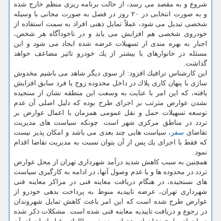
شروع و به مقصد می رسد، از حالت برنامه ریزی منظم خارج شده
و به صورت انتخابی در ۲۰ روز در فصل به صورت مجانی با وسیله
شخصی تبدیل می شود، عملاً تمایل ذهنی افراد به سمت استفاده از
خودروی شخصی هم افزایش می یابد و در ناخودآگاه هر شخص،
اجبار به بهره مندی از تسهیلات عرضه شده ایجاد می شود و این
مسئله در خانوارهای با بیشتر از یك خودرو تاثیر مضاعف خواهد
گذاشت.
این كارشناس ترافیك افزود: از سوی دیگر شاهد می باشیم مخدوش
سازی یا پنهان كاری پلاك در داخل محدوده زوج یا فرد سابق افزایش
یافته، كه این امر با عنایت به وسعت این منطقه نشان از سنجیده
نشدن عوارض مترتب بر اجرای طرح بوده كه دلیل اصلی آن عدم
توسعه تسهیلات حمل و نقل عمومی همزمان با اعمال عوارض بر
تردد در مناطق مركزی شهر است. چونكه سیاست های مدیریت
تقاضای
سفر
، سیاست هایی چند بعدی می باشد و امكان پذیر نیست
كه فقط با اجرای یك پس از آن بتوان نسبت به مدیریت تقاضا اقدام
نمود.
همچنین به سبب كاهش شدید درآمد شهرداری تهران از محل عوارض
تردد در محدوده ها و یا عدم وصول آنها، در ادامه به كارگیری سیاست
های نسنجیده، در هنگام دریافت معاینه فنی در مراكز معاینه فنی
شهرداری تهران، عرضه تاییدیه منوط به پرداخت بدهی خودرو از
عوارض طرح شده است كه این امر باعث كاهش تمایل شهروندان
در رجوع و دریافت تاییدیه معاینه فنی شده است. مشكلات ذكر شده