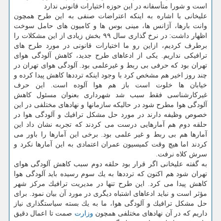
است و شورا متأسفانه در این حوزه اختیارات قانونی ندارد
علیخانی با اشاره به اینكه اعتراضات صنفی به این طرح همچون
وانت بارها، آژانس ها، مینی بوس ها و كامیون های حامل سوخت
اظهار داشت: در نرخ گذاری سال ۹۹ بخش زیادی از این مشكلات را
برطرف كردیم، ازاین رو ما اختیارات قانونی در مورد طرح های
ترافیكی نداریم. یكی از ادعاهای طرح جدید، كاهش آلودگی هوای
تهران بود كه حرفی بی ربط و غیرعلمی بود. آلودگی هوای تهران در
چند روز اخیر هم مشخص كرد با وجود اینكه ترددها كاهش پیدا كرده و
خیابان ها خلوت است باز هم هوا آلوده است. این حرف
غیركارشناسی فقط سبب شد شهرداری بعنوان مسئول كاهش
آلودگی هوا مطرح شود در حالیكه سازمانها و نهادهای مختلفی در این
خصوص وظیفه دارند در مورد حل مشكل ترافیك و آلودگی هوا در
حلقه دوم هم آمارهایی درست می كردند كه تجربه نشان داد این
آمارها هم بی ربط و غیر علمی بود. برخی این آمارها را باور می
كردند اما هیچ وقت كمیسیون عمران اعتمادی به این آمارها نكرد و
سرش كلاه نرفت.
به گفته علیخانی اگر قرار بود حلقه دوم سبب كاهش آلودگی هوای
تهران شود هم اكنون كه ترددها به یك سوم رسیده باید آلودگی هوا
كاهش پیدا می كرد. این طرح تنها در مدیریت ترافیك مركز شهر
مؤثر است و نباید ادعاهای اشتباه دیگری در مورد آن بیان نمود. برای
حل مشكل ترافیك و آلودگی هوا، ما به یك بسته سیاستگذاری نیاز
داریم كه در آن نهادهای مختلفی همچون
وزارت
صمت تا اعمال دقیق