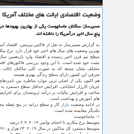
وضعیت اقتصادی ایالت های مختلف آمریكا
مسیرساز: ساكنان ماساچوست یكی از بهترین بهبودها د
پنج سال اخیر درآمریكا را داشته اند.
به گزارش مسیرساز به نقل از فاكس بیزینس، اقتصاد آمری
بهترین وضعیت های سال های اخیر خود قرار دارد: نرخ بیكا
سطح نیم قرن اخیر رسیده و اقتصاد وارد یازدهمین سال
مثبت خود شده است. با این وجود بررسی فاكتورهای اقتص
مختلف نشان میدهد كه به صورت كلی ساكنان ایالت 
شرقی این كشور دارای سطح زندگی بهتری هستند.
هم اكنون یكی از اصلی ترین موارد مناظره بین نامزدها
ساعت و افزایش مالیات بر درآمد ثروتمندان برای افزای
های آموزش و بهداشت است.
در ادامه وضعیت
بازار
كار و سطح درامد در پنج نقطه مخت
یكدیگر مقایسه شده است:
۱- ماساچوست
متوسط نرخ بیكاری تا اختتام نوامبر ۲۰۱۹: ۲.۹ درصد
متوسط دستمزد كل ساكنین در سال ۲۰۱۹: ۶۳ هزار و۹۱۰ دلار