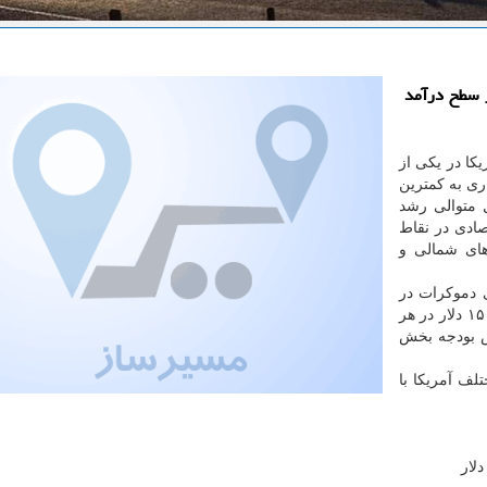
ر سطح درآمد
كا در یكی از
ری به كمترین
 متوالی رشد
ادی در نقاط
های شمالی و
ی دموكرات در
جریان كارزار انتخاباتی، افزایش حداقل سطح دستمزد به ۱۵ دلار در هر
ش بودجه بخش
لف آمریكا با