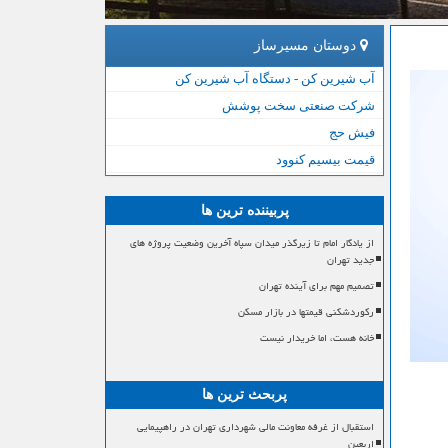
دوستان مسیرساز
آب شیرین کن - دستگاه آب شیرین کن
شرکت صنعتی سخت پوشش
فیش حج
قیمت بیسیم کنوود
پربیننده ترین ها
از یادگار امام تا زیرگذر میدان سپاه آخرین وضعیت پروژه های
جدید تهران
تصمیم مهم برای آینده تهران
رکوردشکنی قیمتها در بازار مسکن
خانه هست، اما خریدار نیست
پربحث ترین ها
استقبال از غرفه معاونت مالی شهرداری تهران در راهپیمایی
اربعین