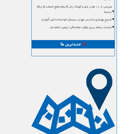
میزبانی از ۱۰ هزار بانو و کودک زائر کارنامه جامع خدمات قرارگاه
زینبیه
شروع بهسازی مدارس تهران برمبنای خواسته دانش آموزان
نشست برنامه ریزی موکب جاماندگان اربعین انجام شد
جدیدترین ها