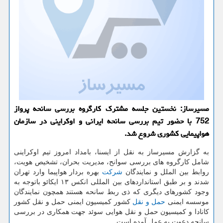
مسیرساز: نخستین جلسه مشترك كارگروه بررسی سانحه پرواز
752 با حضور تیم بررسی سانحه ایرانی و اوكراینی در سازمان
هواپیمایی كشوری شروع شد.
به گزارش مسیرساز به نقل از ایسنا، بامداد امروز تیم اوكراینی
شامل كارگروه های بررسی سوانح، مدیریت بحران، تشخیص هویت،
روابط بین الملل و نمایندگان
شركت
بهره بردار هواپیما وارد تهران
شدند و بر طبق استانداردهای بین المللی انكس ۱۳ ایكائو باتوجه به
وجود كشورهای دیگری كه ذی ربط سانحه هستند همچون نمایندگان
موسسه ایمنی
حمل و نقل
كشور كمیسیون ایمنی حمل و نقل كشور
كانادا و كمیسیون حمل و نقل هوایی سوئد جهت همكاری در بررسی
سانحه دعوت به عمل آمده است.