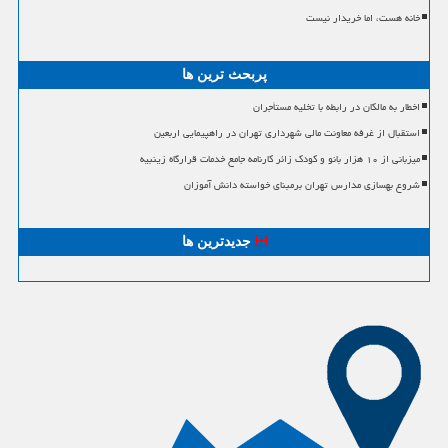
خانه هست، اما خریدار نیست
پربحث ترین ها
اخطار به مالکان در رابطه با تخلیه مستأجران
استقبال از غرفه معاونت مالی شهرداری تهران در راهپیمایی اربعین
میزبانی از ۱۰ هزار بانو و کودک زائر کارنامه جامع خدمات قرارگاه زینبیه
شروع بهسازی مدارس تهران برمبنای خواسته دانش آموزان
جدیدترین ها