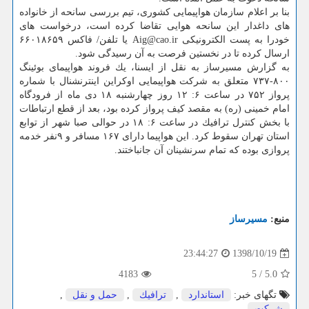
بنا بر اعلام سازمان هواپیمایی كشوری، تیم بررسی سانحه از خانواده
های داغدار این سانحه هوایی تقاضا كرده است، درخواست های
خودرا به پست الكترونیكی Aig@cao.ir یا تلفن/ فاكس ۶۶۰۱۸۶۵۹
ارسال كرده تا در نخستین فرصت به آن رسیدگی شود.
به گزارش مسیرساز به نقل از ایسنا، یك فروند هواپیمای بوئینگ
۸۰۰-۷۳۷ متعلق به شركت هواپیمایی اوكراین اینترنشنال با شماره
پرواز ۷۵۲ در ساعت ۶: ۱۲ روز چهارشنبه ۱۸ دی ماه از فرودگاه
امام خمینی (ره) به مقصد كیف پرواز كرده بود، بعد از قطع ارتباطات
با بخش كنترل ترافیك در ساعت ۶: ۱۸ در حوالی صبا شهر از توابع
استان تهران سقوط كرد. این هواپیما دارای ۱۶۷ مسافر و ۹نفر خدمه
پروازی بوده كه تمام سرنشینان آن جانباختند.
منبع:
مسیرساز
1398/10/19
23:44:27
4183
5
/
5.0
تگهای خبر:
استاندارد
,
ترافیك
,
حمل و نقل
,
شركت