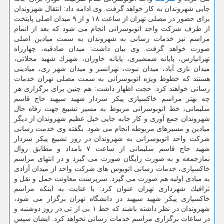
جایی شهروندان به كار خواهد گرفت. وی ادامه داد: انتقال شهروندان
برای حضور در مصلی تهران از ساعت ۱۸ و از ۹ میدان اصلی پایتخت
از طرف شركت واحد اتوبوسرانی انجام می شود كه بعد از اتمام
مراسم نیز خدمات رسانی به شهروندان به سمت میادین اصلی
صورت خواهد گرفت. وی بیان داشت: میدان صادقیه، چهارراه
تهرانپارس، پایانه شمشیری، پایانه خاوران، شهرك شهید محلاتی،
میدان نازی آباد، میدان نبوت، تهرانسر و میدان شهر ری، میادینی
هستند كه خطوط ویژه اتوبوسرانی به سمت مصلی تهران خدمات
رسانی خواهند كرد. حجت اظهار داشت: هم چنین برای برگزاری هر
چه بهتر مراسم خاكسپاری پیكر سردار شهید سپهبد حاج قاسم
سلیمانی، خط اتوبوسرانی مربوط به مسیر تشییع جهت رفاه حال
شهروندان جمع آوری و كار جابه جایی خیل عظیم شهروندان از دیگر
میادین و مسیرهای مربوطه انجام می شود. بگفته وی خدمت رسانی
شركت واحد اتوبوسرانی به شهروندان در روز تشییع پیكر سردار
شهید حاج قاسم سلیمانی از ساعت ۷ بامداد و مطابق روال
نمازجمعه و به صورت رایگان صورت می گیرد و در انتهای مراسم
خاكسپاری، خدمات رسانی اتوبوس های شركت واحد از میدان آزادی
به مبادی اولیه هم صورت می گیرد. سرپرست معاونت حمل و نقل و
ترافیك شهرداری تهران عنوان كرد: با عنایت به اینكه مراسم
خاكسپاری پیكر شهید سپهبد در دانشگاه تهران برگزار می شود،
شهروندان در نظر داشته باشند كه خط ۱ بی ار تی در روز دوشنبه و
در ساعات برگزاری مراسم خدمات رسانی نخواهد كرد. ایشان سپس