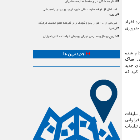
اخطار به مالکان در رابطه با تخلیه مستأجران
استقبال از غرفه معاونت مالی شهرداری تهران در راهپیمایی
اربعین
د افراد
میزبانی از ۱۰ هزار بانو و کودک زائر کارنامه جامع خدمات قرارگاه
زینبیه
 ضروری
شروع بهسازی مدارس تهران برمبنای خواسته دانش آموزان
جام شده
جدیدترین ها
حی
ساک
ای جدید
کنید که
تبلیغات
فراوانی
تبلیغات