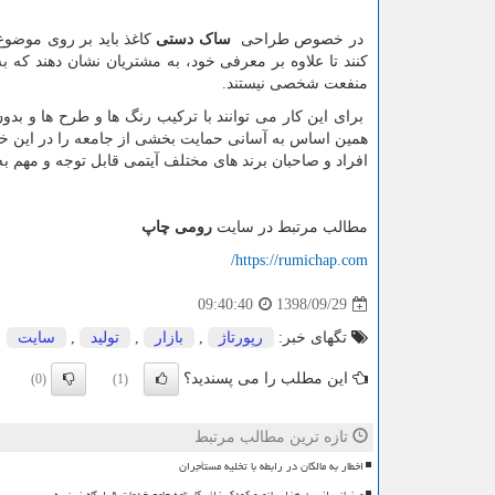
در خصوص طراحی
ساک دستی
کاغذ باید بر روی موضو
کنند تا علاوه بر معرفی خود، به مشتریان نشان دهند که به
منفعت شخصی نیستند.
برای این کار می توانند با ترکیب رنگ ها و طرح ها و بدون
همین اساس به آسانی حمایت بخشی از جامعه را در این خ
افراد و صاحبان برند های مختلف آیتمی قابل توجه و مهم به 
مطالب مرتبط در سایت
رومی چاپ
https://rumichap.com/
1398/09/29
09:40:40
تگهای خبر:
رپورتاژ
,
بازار
,
تولید
,
سایت
این مطلب را می پسندید؟
(0)
(1)
تازه ترین مطالب مرتبط
اخطار به مالکان در رابطه با تخلیه مستأجران