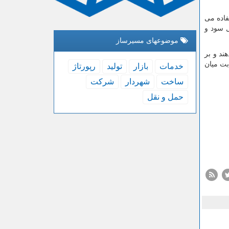
فاده می
ل سود و
موضوعهای مسیرساز
ند و بر
بت میان
خدمات
بازار
تولید
رپورتاژ
ساخت
شهردار
شركت
حمل و نقل