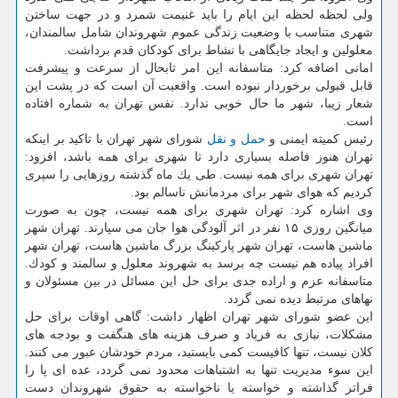
ولی لحظه لحظه این ایام را باید غنیمت شمرد و در جهت ساختن
شهری متناسب با وضعیت زندگی عموم شهروندان شامل سالمندان،
معلولین و ایجاد جایگاهی با نشاط برای كودكان قدم برداشت.
امانی اضافه كرد: متاسفانه این امر تابحال از سرعت و پیشرفت
قابل قبولی برخوردار نبوده است. واقعیت آن است كه در پشت این
شعار زیبا، شهر ما حال خوبی ندارد. نفس تهران به شماره افتاده
است.
رئیس كمیته ایمنی و
حمل و نقل
شورای شهر تهران با تاكید بر اینكه
تهران هنوز فاصله بسیاری دارد تا شهری برای همه باشد، افزود:
تهران شهری برای همه نیست. طی یك ماه گذشته روزهایی را سپری
كردیم كه هوای شهر برای مردمانش ناسالم بود.
وی اشاره كرد: تهران شهری برای همه نیست، چون به صورت
میانگین روزی ۱۵ نفر در اثر آلودگی هوا جان می سپارند. تهران شهر
ماشین هاست، تهران شهر پاركینگ بزرگ ماشین هاست، تهران شهر
افراد پیاده هم نیست چه برسد به شهروند معلول و سالمند و كودك.
متاسفانه عزم و اراده جدی برای حل این مسائل در بین مسئولان و
نهاهای مرتبط دیده نمی گردد.
این عضو شورای شهر تهران اظهار داشت: گاهی اوقات برای حل
مشكلات، نیازی به فریاد و صرف هزینه های هنگفت و بودجه های
كلان نیست، تنها كافیست كمی بایستید، مردم خودشان عبور می كنند.
این سوء مدیریت تنها به اشتباهات محدود نمی گردد، عده ای پا را
فراتر گذاشته و خواسته یا ناخواسته به حقوق شهروندان دست