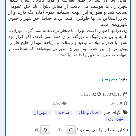
امانی یاد آور شد: بر طبق تعاریف و مواد قانونی اشاره شده،
شهرداری ها موظف می باشند از معابر بعنوان یك حق عمومی
صیانت كنند و همواره آنرا جهت استفاده عموم آماده نگه دارند و از
تجاوز اشخاص به آنها جلوگیری كنند؛ این ها حداقل حق شهر و حقوق
شهروندی است.
وی درانتها اظهار داشت: تهران با شعار برای همه نمی گردد، تهران با
بلدیه و پل و پاركینگ و زیرگذر برای همه نمی گردد، اگر قرار بود
بشود با صدر و میلاد و توحید و رسالت و دریاچه شهدای خلیج فارس
پیش تر از این شده بود. تهران مدیرانی میخواهد كه شجاعت و
شهامت تصمیم به تغییر را داشته باشند.
منبع:
مسیرساز
1398/09/17
14:25:32
3896
5
/
5.0
تگهای خبر:
حمل و نقل
,
ساخت
,
شهردار
,
شهرداری
این مطلب را می پسندید؟
(0)
(1)