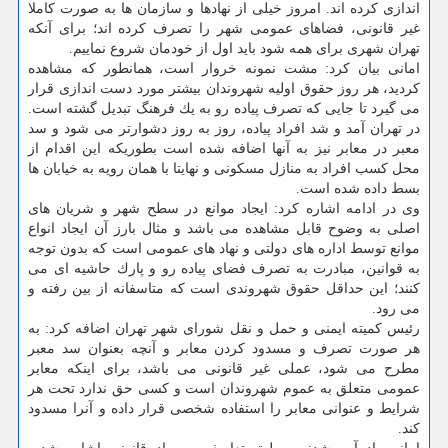
اندازی كرده اند. امروز خیلی از نهادها و سازمان ها به صورت كاملا
غیر قانونی، فضاهای عمومی شهر را تصرف كرده اند؛ برای آنكه
تهران شهری برای همه شود باید اول از خودمان شروع نماییم.
امانی بیان كرد: مشت نمونه خروار است، همانطور كه مشاهده
كردید، هر روز حقوق اولیه شهروندان بیشتر مورد دست اندازی قرار
می گیرد تا جایی كه تصرف پیاده رو به یك فرهنگ تبدیل گشته است.
در تهران آمد و شد افراد پیاده، روز به روز دشوارتر می شود و سد
معبر در معابر نیز به آنها اضافه شده است بطوریكه این اقدام از
محل كسب افراد به منازل مسكونی و نهایتا با همان رویه به خیابان ها
بسط داده شده است.
وی در ادامه اشاره كرد: ایجاد موانع در سطح شهر و شریان های
اصلی به وضوح قابل مشاهده می باشد و مثال بارز آن ایجاد انواع
موانع توسط اداره های دولتی و نهاد های عمومی است كه بدون توجه
به قوانین، مبادرت به تصرف فضای پیاده رو و پارك حاشیه ای می
كنند؛ این حداقل حقوق شهروندی است كه متاسفانه از بین رفته و
می رود.
رئیس كمیته ایمنی و حمل و نقل شورای شهر تهران اضافه كرد: به
هر صورت تصرف و مسدود كردن معابر و آنچه بعنوان سد معبر
مطرح می شود، عملی غیر قانونی می باشد، برای اینكه معابر
عمومی متعلق به عموم شهروندان است و كسی حق ندارد تحت هر
شرایط و عنوانی معابر را استفاده شخصی قرار داده و آنرا مسدود
كند.