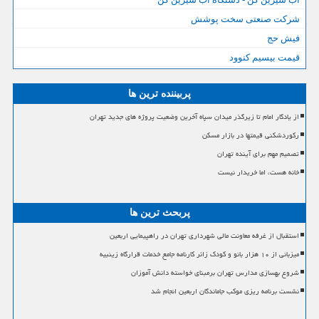
شرکت صنعتی سخت پوشش
فیش حج
قیمت بیسیم کنوود
پربیننده ترین ها
از یادگار امام تا زیرگذر میدان سپاه آخرین وضعیت پروژه های جدید تهران
رکوردشکنی قیمتها در بازار مسکن
تصمیم مهم برای آینده تهران
خانه هست، اما خریدار نیست
پربحث ترین ها
استقبال از غرفه معاونت مالی شهرداری تهران در راهپیمایی اربعین
میزبانی از ۱۰ هزار بانو و کودک زائر کارنامه جامع خدمات قرارگاه زینبیه
شروع بهسازی مدارس تهران برمبنای خواسته دانش آموزان
نشست برنامه ریزی موکب جاماندگان اربعین انجام شد