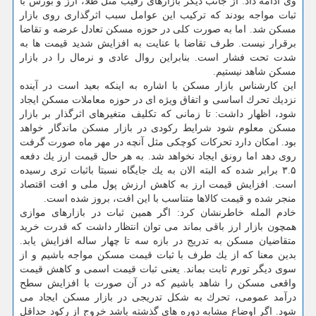
وی ادامه داد: از جانب دیگر بازارهای رقیب مثل طلا، ارز و بورس با
ثبات مواجه بودند كه تركیب این عوامل سبب اثرگذاری روی بازار
مسكن شد. اما به صورت كلی در حوزه مسكن تعادل عرضه و تقاضا
برقرار نیست. طرف تقاضا با عنایت به افزایش شدید قیمت ها به
شدت تحت فشار است. بنابراین روال عادی و نرمال را در بازار
مسكن شاهد نیستیم.
این كارشناس بازار مسكن با اشاره به اینكه بعید است در آینده
نزدیك تحرك اساسی و اتفاق ویژه ای در حوزه معاملات مسكن ایجاد
شود، اظهار داشت: تا زمانی كه تكلیف متغیرهای اثرگذار بر بازار
مسكن معلوم شود شرایط ركودی در بازار مسكن ماندگار خواهد
بود. امكان دارد تحركات كوچكی مثل آنچه در مهر ماه صورت گرفت
روی دهد اما رونق ایجاد نخواهد شد. به هر حال قیمت ارز یك دفعه
۳.۵ برابر شده كه البته الان به یك جایگاه نسبتا باثبات تری رسیده
است. افزایش قیمت ارز به كاهش ارزش پول ملی و افت اقتصاد
منجر شده و قیمت كالاها متناسب با این افت، بروز شده است.
خادم المله خاطرنشان كرد: اگر همین ثبات در بازارهای موازی
همچون بازار ارز باقی بماند می توان انتظار داشت كه قدرت خرید
متقاضیان مسكن به تدریج در بازه سه تا چهار ساله افزایش یابد.
بدین معنا كه از یك طرف با ثبات قیمت مسكن مواجه باشیم و از
سوی دیگر تورم ثابت بماند. یعنی ثبات قیمت اسمی و كاهش قیمت
واقعی مسكن را شاهد باشیم كه در آن صورت با افزایش سطح
درآمد عمومی، تحرك به شكل تدریجی در بازار مسكن ایجاد می
شود. اگر اوضاع مشابه دوره های گذشته باشد خروج از ركود حداقل