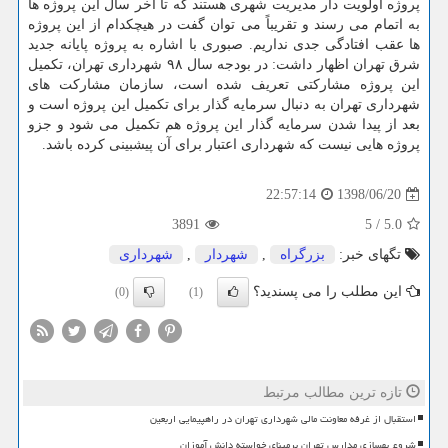
پروژه اولویت دار مدیریت شهری هستند كه تا آخر سال این پروژه ها
به اتمام می رسند و تقریباً می توان گفت در هیچكدام از این پروژه
ها عقب افتادگی جدی نداریم. صبوری با اشاره به پروژه پایانه جدید
شرق تهران اظهار داشت: در بودجه سال ۹۸ شهرداری تهران، تكمیل
این پروژه مشاركتی تعریف شده است، سازمان مشاركت های
شهرداری تهران به دنبال سرمایه گذار برای تكمیل این پروژه است و
بعد از پیدا شدن سرمایه گذار این پروژه هم تكمیل می شود و جزو
پروژه هایی نیست كه شهرداری اعتبار برای آن پیشبینی كرده باشد.
1398/06/20
22:57:14
3891
5
/
5.0
تگهای خبر:
بزرگراه
,
شهردار
,
شهرداری
این مطلب را می پسندید؟
(0)
(1)
تازه ترین مطالب مرتبط
استقبال از غرفه معاونت مالی شهرداری تهران در راهپیمایی اربعین
شروع بهسازی مدارس تهران برمبنای خواسته دانش آموزان