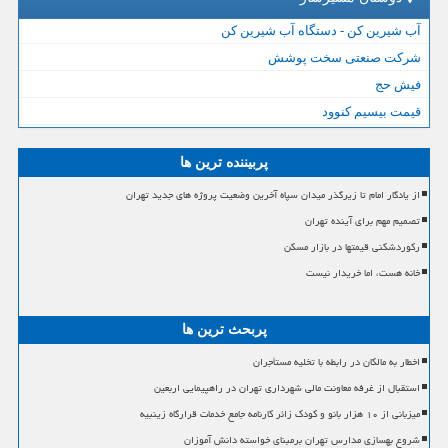
آب شیرین کن - دستگاه آب شیرین کن
شرکت صنعتی سخت پوشش
فیش حج
قیمت بیسیم کنوود
پربیننده ترین ها
از یادگار امام تا زیرگذر میدان سپاه آخرین وضعیت پروژه های جدید تهران
تصمیم مهم برای آینده تهران
رکوردشکنی قیمتها در بازار مسکن
خانه هست، اما خریدار نیست
پربحث ترین ها
اخطار به مالکان در رابطه با تخلیه مستأجران
استقبال از غرفه معاونت مالی شهرداری تهران در راهپیمایی اربعین
میزبانی از ۱۰ هزار بانو و کودک زائر کارنامه جامع خدمات قرارگاه زینبیه
شروع بهسازی مدارس تهران برمبنای خواسته دانش آموزان