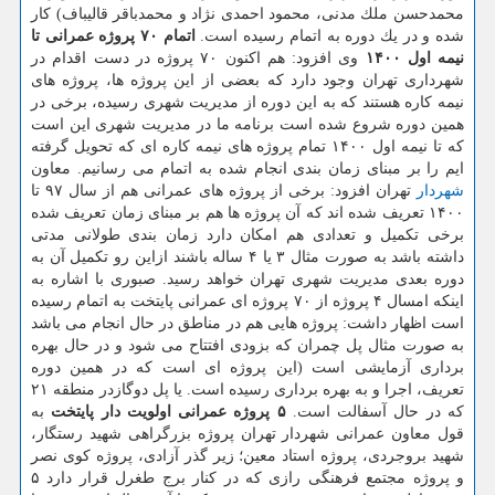
محمدحسن ملك مدنی، محمود احمدی نژاد و محمدباقر قالیباف) كار
شده و در یك دوره به اتمام رسیده است.
اتمام ۷۰ پروژه عمرانی تا
نیمه اول ۱۴۰۰
وی افزود: هم اكنون ۷۰ پروژه در دست اقدام در
شهرداری تهران وجود دارد كه بعضی از این پروژه ها، پروژه های
نیمه كاره هستند كه به این دوره از مدیریت شهری رسیده، برخی در
همین دوره شروع شده است برنامه ما در مدیریت شهری این است
كه تا نیمه اول ۱۴۰۰ تمام پروژه های نیمه كاره ای كه تحویل گرفته
ایم را بر مبنای زمان بندی انجام شده به اتمام می رسانیم. معاون
شهردار
تهران افزود: برخی از پروژه های عمرانی هم از سال ۹۷ تا
۱۴۰۰ تعریف شده اند كه آن پروژه ها هم بر مبنای زمان تعریف شده
برخی تكمیل و تعدادی هم امكان دارد زمان بندی طولانی مدتی
داشته باشد به صورت مثال ۳ یا ۴ ساله باشند ازاین رو تكمیل آن به
دوره بعدی مدیریت شهری تهران خواهد رسید. صبوری با اشاره به
اینكه امسال ۴ پروژه از ۷۰ پروژه ای عمرانی پایتخت به اتمام رسیده
است اظهار داشت: پروژه هایی هم در مناطق در حال انجام می باشد
به صورت مثال پل چمران كه بزودی افتتاح می شود و در حال بهره
برداری آزمایشی است (این پروژه ای است كه در همین دوره
تعریف، اجرا و به بهره برداری رسیده است. یا پل دوگازدر منطقه ۲۱
كه در حال آسفالت است.
۵ پروژه عمرانی اولویت دار پایتخت
به
قول معاون عمرانی شهردار تهران پروژه بزرگراهی شهید رستگار،
شهید بروجردی، پروژه استاد معین؛ زیر گذر آزادی، پروژه كوی نصر
و پروژه مجتمع فرهنگی رازی كه در كنار برج طغرل قرار دارد ۵