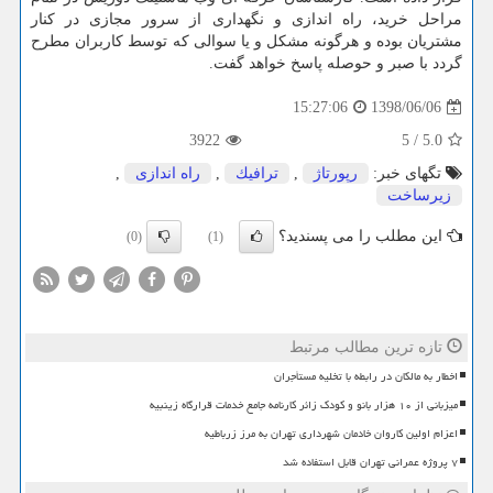
مراحل خرید، راه اندازی و نگهداری از سرور مجازی در کنار
مشتریان بوده و هرگونه مشکل و یا سوالی که توسط کاربران مطرح
گردد با صبر و حوصله پاسخ خواهد گفت.
1398/06/06
15:27:06
3922
5
/
5.0
تگهای خبر:
رپورتاژ
,
ترافیك
,
راه اندازی
,
زیرساخت
این مطلب را می پسندید؟
(0)
(1)
تازه ترین مطالب مرتبط
اخطار به مالکان در رابطه با تخلیه مستأجران
میزبانی از ۱۰ هزار بانو و کودک زائر کارنامه جامع خدمات قرارگاه زینبیه
اعزام اولین کاروان خادمان شهرداری تهران به مرز زرباطیه
۷ پروژه عمرانی تهران قابل استفاده شد