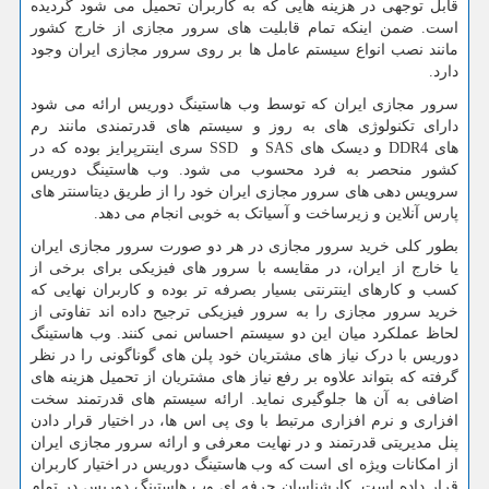
قابل توجهی در هزینه هایی که به کاربران تحمیل می شود گردیده
است. ضمن اینکه تمام قابلیت های سرور مجازی از خارج کشور
مانند نصب انواع سیستم عامل ها بر روی سرور مجازی ایران وجود
دارد.
سرور مجازی ایران که توسط وب هاستینگ دوریس ارائه می شود
دارای تکنولوژی های به روز و سیستم های قدرتمندی مانند رم
های
DDR4
و دیسک های
SAS
و
SSD
سری اینترپرایز بوده که در
کشور منحصر به فرد محسوب می شود. وب هاستینگ دوریس
سرویس دهی های سرور مجازی ایران خود را از طریق دیتاسنتر های
پارس آنلاین و زیرساخت و آسیاتک به خوبی انجام می دهد.
بطور کلی خرید سرور مجازی در هر دو صورت سرور مجازی ایران
یا خارج از ایران، در مقایسه با سرور های فیزیکی برای برخی از
کسب و کارهای اینترنتی بسیار بصرفه تر بوده و کاربران نهایی که
خرید سرور مجازی را به سرور فیزیکی ترجیح داده اند تفاوتی از
لحاظ عملکرد میان این دو سیستم احساس نمی کنند. وب هاستینگ
دوریس با درک نیاز های مشتریان خود پلن های گوناگونی را در نظر
گرفته که بتواند علاوه بر رفع نیاز های مشتریان از تحمیل هزینه های
اضافی به آن ها جلوگیری نماید. ارائه سیستم های قدرتمند سخت
افزاری و نرم افزاری مرتبط با وی پی اس ها، در اختیار قرار دادن
پنل مدیریتی قدرتمند و در نهایت معرفی و ارائه سرور مجازی ایران
از امکانات ویژه ای است که وب هاستینگ دوریس در اختیار کاربران
قرار داده است. کارشناسان حرفه ای وب هاستینگ دوریس در تمام