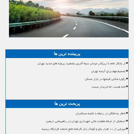
پربیننده ترین ها
از یادگار امام تا زیرگذر میدان سپاه آخرین وضعیت پروژه های جدید تهران
تصمیم مهم برای آینده تهران
رکوردشکنی قیمتها در بازار مسکن
خانه هست، اما خریدار نیست
پربحث ترین ها
اخطار به مالکان در رابطه با تخلیه مستأجران
استقبال از غرفه معاونت مالی شهرداری تهران در راهپیمایی اربعین
میزبانی از ۱۰ هزار بانو و کودک زائر کارنامه جامع خدمات قرارگاه زینبیه