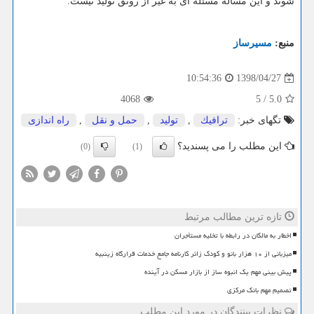
شوند و این مساله مسئله ای به غیر از رونق تولید نیست.
منبع:
مسیرساز
1398/04/27
10:54:36
4068
5
/
5.0
تگهای خبر:
ترافیك
,
تولید
,
حمل و نقل
,
راه اندازی
این مطلب را می پسندید؟
(0)
(1)
تازه ترین مطالب مرتبط
اخطار به مالکان در رابطه با تخلیه مستأجران
میزبانی از ۱۰ هزار بانو و کودک زائر کارنامه جامع خدمات قرارگاه زینبیه
پیش بینی مهم یک انبوه ساز از بازار مسکن در آینده
تصمیم مهم بانک مرکزی
نظرات بینندگان در مورد این مطلب