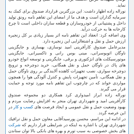
نماید.
نوراله زاده اظهار داشت: این بزرگترین قرارداد صندوق برای كمك به
سرمایه گذاران است و هدف ما از امضای این تفاهم نامه رونق تولید
داخل و پشتیبانی از خودروسازان و قطعه سازان داخلی است تا چرخ
كارخانه ها به حركت درآید.
وی اضافه كرد: انعقاد این تفاهم نامه اثر بسیار زیادی بر كل زنجیره
ارزش حمل و نقل و اشتغالزایی این زنجیره دارد.
مدیرعامل صندوق كارآفرینی امید نوسازی، بهسازی و جایگزینی
ناوگان اتوبوسرانی، مینی بوس رانی و تاكسیرانی، جایگزینی
موتورسیكلت های انژكتوری و برقی، جایگزینی و توسعه انواع خودرو
های پاك در ناوگان حمل و نقل همگانی، خرید دوچرخه و ترویج
دوچرخه سواری، نصب تجهیزات كاهنده آلایندگی بر روی ناوگان حمل
و نقل همگانی، تأمین تجهیزات پایش و كنترل آلودگی هوا را همچون
مواردی خواند كه در چارچوب این تفاهم نامه مورد توجه و حمایت
قرار می گیرند.
نوراله زاده ابراز امیدواری كرد همكاری دو مجموعه صندوق
كارآفرینی امید و شهرداری تهران منجر به افزایش رضایت مردم و
بهبود وضعیت حمل و نقل عمومی و ایجاد فرصت های
كسب و كار
در
این عرصه گردد.
در ادامه این مراسم، محسن پورسیدآقایی معاون حمل و نقل ترافیك
شهرداری تهران با اشاره به اینكه در شرایطی قرار داریم كه
شركت
های بخش خصوصی به سبب تورم و بهره های بانكی بالا توان ستاندن