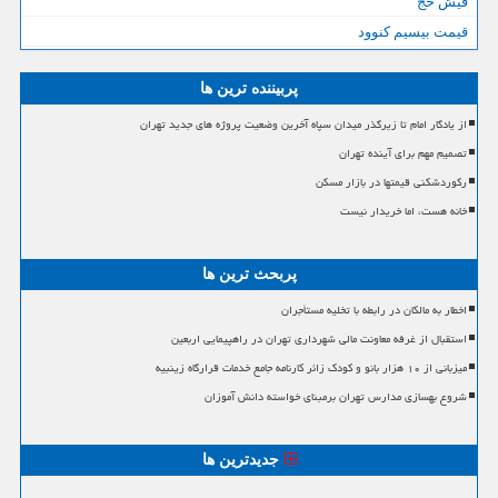
فیش حج
قیمت بیسیم کنوود
پربیننده ترین ها
از یادگار امام تا زیرگذر میدان سپاه آخرین وضعیت پروژه های جدید تهران
تصمیم مهم برای آینده تهران
رکوردشکنی قیمتها در بازار مسکن
خانه هست، اما خریدار نیست
پربحث ترین ها
اخطار به مالکان در رابطه با تخلیه مستأجران
استقبال از غرفه معاونت مالی شهرداری تهران در راهپیمایی اربعین
میزبانی از ۱۰ هزار بانو و کودک زائر کارنامه جامع خدمات قرارگاه زینبیه
شروع بهسازی مدارس تهران برمبنای خواسته دانش آموزان
جدیدترین ها