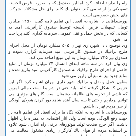
وام را ندارند اضافه كرد: اما این صندوق كه به صورت قرض الحسنه
تسهیلاتی را ارائه می كند بعنوان یك كلید برای حل مشكلات شركت
های بخش خصوصی است.
پورسیدآقایی با اشاره به انعقاد این تفاهم نامه گفت: ۱۲۵۰ میلیارد
تومان تسهیلات قرض الحسنه توسط صندوق كارآفرینی امید به
كسانی كه در بخش حمل و نقل عمومی سرمایه گذاری كنند پرداخت
می شود.
وی توضیح داد: شهرداری تهران ۵۰۵ میلیارد تومان از محل اجرای
طرح ترافیك در صندوق كارآفرینی امید سرمایه گزاری نموده و
صندوق نیز ۷۴۵ میلیارد تومان به این مبلغ اضافه می كند.
وی بیان كرد: در سه ماهه ابتدای امسال ۲۴ میلیارد تومان از منابع
حاصل از اجرای طرح ترافیك به صندوق كارآفرینی امید واریز شده و
منابع جدید نیز به تبع آن واریز می شود.
معاون حمل و نقل و ترافیك شهر داری تهران اشاره كرد: اگر این
عزمی كه شكل گرفته ادامه یابد حتی در شرایط سخت مالی امروز
كه ناشی از تحریم های ظالمانه دشمنان است گام های مؤثری می
توانیم برداریم و حتی تا سه سال آینده شاهد دور كردن هیولای آلودگی
از سر مردم تهران باشیم.
پورسیدآقایی با اشاره به اینكه نگاه ما برای انعقاد این تفاهم نامه در
جهت رفع آلودگی بوده است ولی آثار اقتصادی به همراه دارد اظهار
داشت: اگر چرخ صنعت تولید موتورهای برقی راه اندازی شود علاوه
بر استفاده مردم از هوای پاك كارگران زیادی مشغول فعالیت می