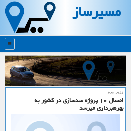
مسیرساز
منو
وزیر نیرو:
امسال ۱۰ پروژه سدسازی در كشور به
بهره‎برداری می‎رسد