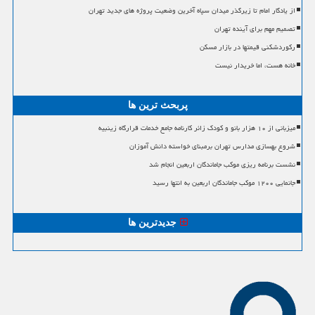
از یادگار امام تا زیرگذر میدان سپاه آخرین وضعیت پروژه های جدید تهران
تصمیم مهم برای آینده تهران
رکوردشکنی قیمتها در بازار مسکن
خانه هست، اما خریدار نیست
پربحث ترین ها
میزبانی از ۱۰ هزار بانو و کودک زائر کارنامه جامع خدمات قرارگاه زینبیه
شروع بهسازی مدارس تهران برمبنای خواسته دانش آموزان
نشست برنامه ریزی موکب جاماندگان اربعین انجام شد
جانمایی ۱۲۰۰ موکب جاماندگان اربعین به انتها رسید
جدیدترین ها