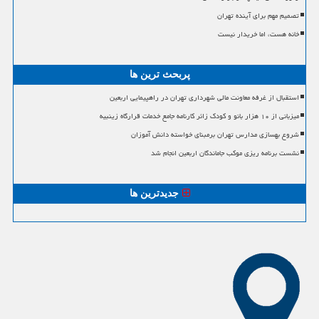
تصمیم مهم برای آینده تهران
خانه هست، اما خریدار نیست
پربحث ترین ها
استقبال از غرفه معاونت مالی شهرداری تهران در راهپیمایی اربعین
میزبانی از ۱۰ هزار بانو و کودک زائر کارنامه جامع خدمات قرارگاه زینبیه
شروع بهسازی مدارس تهران برمبنای خواسته دانش آموزان
نشست برنامه ریزی موکب جاماندگان اربعین انجام شد
جدیدترین ها