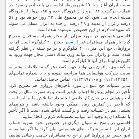
سمت ایران آغاز و تا ۱۷ شهریورماه ادامه می یابد، اظهار نمود: در
عملیات برگشت ۱۸۶ پرواز از فرودگاه جده و ۱۸۵ پرواز از فرودگاه
مدینه انجام می شود كه در مجموع طی ۲۳ روز خواهد بود و ۵۱
درصد زائران از مدینه و ۴۹ درصد از جده به ایران منتقل می شوند
كه تمهیدات لازم در این خصوص اندیشیده شده است.
قاسمی همینطور در مورد میزان بار مجاز همراه مسافران تصریح
كرد: بار همراه مسافران غیر از
سفر
حجاج ۳۰ كیلوگرم است اما در
پروازهای حج این میزان ۴۰ كیلوگرم و در دو بسته در نظر گرفته
شده است و زائران می توانند وزن ساك دستی مجاز جهت ورود به
كابین هواپیما برای آنها ۵ كیلوگرم است.
به گفته وی، زائران می توانند جهت كسب هر گونه اطلاعات بیشتر به
سایت شركت هواپیمایی هما مراجعه نموده و یا با شماره تماسهای
۰۹۱۲۱۱۳۲۵۴۰ و ۰۹۱۲۲۹۹۷۱۰۸ تماس حاصل نمایند.
مدیر عملیات حج تمتع در مورد تأخیرهای پروازی هم تصریح كرد:
تأخیر در انجام پروازها اجتناب ناپذیر است و به صورت مثال در بحث
آب و هوایی نمی توان كار خاصی انجام داد اما تلاش ما بر این است
كه تأخیر در كمترین زمان ممكن وجود داشته باشد و هواپیمای
پشتیبان هم در عملیات رفت و برگشت لحاظ شده است تا اگر تأخیر
یا مسئله ای به وجود آمد بتوانیم تصمیمات لازم را اتخاذ نماییم.
قاسمی در پاسخ به سوال دیگری در خصوص نحوه تسویه حساب
ایران ایر با سایر شركت های هواپیمایی بیان كرد: ما اگر نتوانیم به
نحو احسن در پروازها غیر از حج به مسافران خدمت رسانی نماییم،