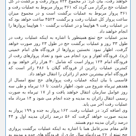
خواهند رفت، بیان كرد: در مجموع ۷۲۲ پرواز رفت و برگشت در كل
عملیات حج برگزار می گردد كه ۳۶۱ پرواز مربوط به عملیات رفت و
۳۶۱ پرواز مربوط به عملیات برگشت است و در مجموع میزان
ساعت پرواز كل عملیات رفت و برگشت ۴۵۲۴ ساعت خواهد بود كه
در عملیات رفت ۹ هواپیما و در عملیات برگشت ۱۰ هواپیما پروازها را
انجام خواهند داد.
مدیر عملیات حج تمتع همینطور با اشاره به اینكه عملیات رفت در
طول ۳۳ روز و عملیات برگشت حج در طول ۲۳ روز صورت خواهد
گرفت، اظهار نمود: نخستین پروازها از فرودگاه های امام خمینی
(ره)، فرودگاه اهواز و یزد انجام می شود و تعداد پروازهای رفت از
فرودگاه امام ۱۲۴ پرواز است كه شامل ۳۰ هزار زائر خواهد بود و
كمترین عملیات زائرین از فرودگاه گیلان با ۴۸۶ زائر است كه
فرودگاه امام بیشترین حجم از زائران را انتقال خواهد داد.
قاسمی با بیان اینكه عملیات رفت پروازهای حج تمتع امسال از
هفدهم تیرماه شروع می شود، اظهار داشت: تا ۱۶ تیرماه و طی سه
روز عوامل سازمان انتقال خواهند یافت و از ۱۷ تیرماه به صورت
رسمی انتقال زائران به مدینه و جده انجام می شود و ۱۴ مرداد ماه
عملیات رفت آخر می یابد.
وی اضافه كرد: در عملیات رفت، ۱۶۲ پرواز به جده و ۱۹۹ پرواز به
مدینه صورت خواهد گرفت كه ۵۶ درصد زائران مدینه اول و ۴۴
درصد زائران مدینه دوم هستند.
قائم مقام مدیرعامل هما با اشاره به اینكه عملیات برگشت پروازی
حج تمتع از ۲۶ مردادماه سال جاری از فرودگاه های جده و مدینه به