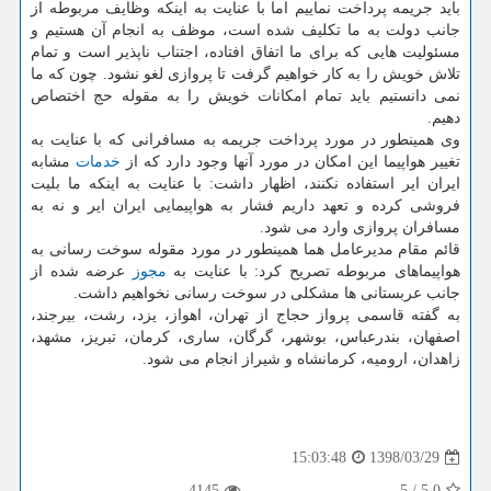
باید جریمه پرداخت نماییم اما با عنایت به اینكه وظایف مربوطه از
جانب دولت به ما تكلیف شده است، موظف به انجام آن هستیم و
مسئولیت هایی كه برای ما اتفاق افتاده، اجتناب ناپذیر است و تمام
تلاش خویش را به كار خواهیم گرفت تا پروازی لغو نشود. چون كه ما
نمی دانستیم باید تمام امكانات خویش را به مقوله حج اختصاص
دهیم.
وی همینطور در مورد پرداخت جریمه به مسافرانی كه با عنایت به
تغییر هواپیما این امكان در مورد آنها وجود دارد كه از
خدمات
مشابه
ایران ایر استفاده نكنند، اظهار داشت: با عنایت به اینكه ما بلیت
فروشی كرده و تعهد داریم فشار به هواپیمایی ایران ایر و نه به
مسافران پروازی وارد می شود.
قائم مقام مدیرعامل هما همینطور در مورد مقوله سوخت رسانی به
هواپیماهای مربوطه تصریح كرد: با عنایت به
مجوز
عرضه شده از
جانب عربستانی ها مشكلی در سوخت رسانی نخواهیم داشت.
به گفته قاسمی پرواز حجاج از تهران، اهواز، یزد، رشت، بیرجند،
اصفهان، بندرعباس، بوشهر، گرگان، ساری، كرمان، تبریز، مشهد،
زاهدان، ارومیه، كرمانشاه و شیراز انجام می شود.
1398/03/29
15:03:48
4145
5
/
5.0