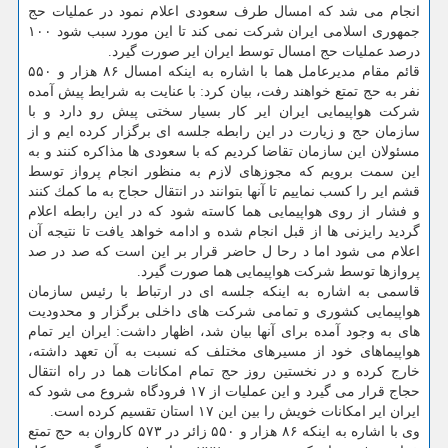
انجام می شد كه امسال طرف سعودی اعلام نمود در عملیات حج
جمهوری اسلامی ایران شركت نمی كند تا این مورد سبب شود ۱۰۰
درصد عملیات حج امسال توسط ایران ایر صورت گیرد.
قائم مقام مدیرعامل هما با اشاره به اینكه امسال ۸۶ هزار و ۵۵۰
نفر به حج تمتع خواهند رفت، بیان كرد: با عنایت به شرایط پیش آمده
شركت هواپیمایی ایران ایر كار بسیار سختی پیش رو دارد و با
سازمان حج و زیارت در این رابطه جلسه ای برگزار كرده ایم و از
مسئولان این سازمان تقاضا كردیم كه با سعودی ها مذاكره كنند و به
این سمت برویم كه مجوزهای لازم به منظور انجام پرواز توسط
قشم ایر را كسب نماییم تا آنها بتوانند در انتقال حجاج به ما كمك كنند
و فشار از روی هواپیمایی هما كاسته شود كه در این رابطه اعلام
گردید رایزنی ها از قبل انجام شده و ادامه خواهد یافت تا نتیجه آن
اعلام می شود اما د رحا ل حاضر قرار بر این است كه صد در صد
پروازها توسط شركت هواپیمایی هما صورت گیرد.
قاسمی به اشاره به اینكه جلسه ای در ارتباط با رئیس سازمان
هواپیمایی كشوری و تمامی شركت های داخلی برگزار و محدودیت
های به وجود آمده برای آنها بیان شد، اظهار داشت: ایران ایر تمام
هواپیماهای خود از مسیرهای مختلف كه نسبت به آن تعهد داشته،
خارج كرده و در نخستین روز حج تمام امكانات هما در راه انتقال
حجاج قرار می گیرد و این عملیات از ۱۷ فرودگاه شروع می شود كه
ایران ایر امكانات خویش را بین این ۱۷ استان تقسیم كرده است.
وی با اشاره به اینكه ۸۶ هزار و ۵۵۰ زائر در ۵۷۳ كاروان به حج تمتع