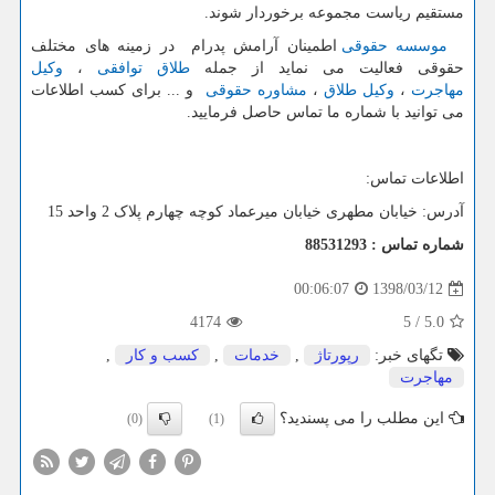
مستقیم ریاست مجموعه برخوردار شوند.
موسسه حقوقی
اطمینان آرامش پدرام در زمینه های مختلف
حقوقی فعالیت می نماید از جمله
طلاق توافقی
،
وکیل
مهاجرت
،
وکیل طلاق
،
مشاوره حقوقی
و ... برای کسب اطلاعات
می توانید با شماره ما تماس حاصل فرمایید.
اطلاعات تماس:
آدرس: خیابان مطهری خیابان میرعماد کوچه چهارم پلاک 2 واحد 15
شماره تماس : 88531293
1398/03/12
00:06:07
4174
5
/
5.0
تگهای خبر:
رپورتاژ
,
خدمات
,
كسب و كار
,
مهاجرت
این مطلب را می پسندید؟
(0)
(1)