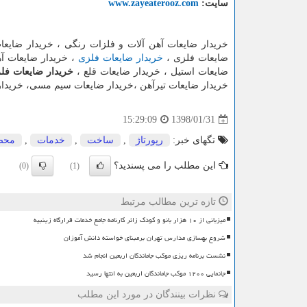
سایت:
www.zayeaterooz.com
خریدار ضایعات آهن آلات و فلزات رنگی ، خریدار ضایعات
ضایعات فلزی ،
خریدار ضایعات فلزی
، خریدار ضایعات آه
ضایعات استیل ، خریدار ضایعات قلع ،
خریدار ضایعات فل
خریدار ضایعات تیرآهن ،خریدار ضایعات سیم مسی، خریدار ضایعات نبشی ، خریدار 
1398/01/31
15:29:09
تگهای خبر:
رپورتاژ
,
ساخت
,
خدمات
,
محص
این مطلب را می پسندید؟
(0)
(1)
تازه ترین مطالب مرتبط
میزبانی از ۱۰ هزار بانو و کودک زائر کارنامه جامع خدمات قرارگاه زینبیه
شروع بهسازی مدارس تهران برمبنای خواسته دانش آموزان
نشست برنامه ریزی موکب جاماندگان اربعین انجام شد
جانمایی ۱۲۰۰ موکب جاماندگان اربعین به انتها رسید
نظرات بینندگان در مورد این مطلب