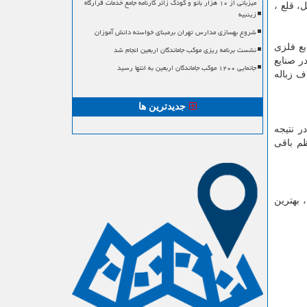
میزبانی از ۱۰ هزار بانو و کودک زائر کارنامه جامع خدمات قرارگاه
، قلع ،
زینبیه
شروع بهسازی مدارس تهران برمبنای خواسته دانش آموزان
بع فلزی
نشست برنامه ریزی موکب جاماندگان اربعین انجام شد
ر صنایع
جانمایی ۱۲۰۰ موکب جاماندگان اربعین به انتها رسید
ف زباله
جدیدترین ها
ر نتیجه
ظم باقی
، بهترین