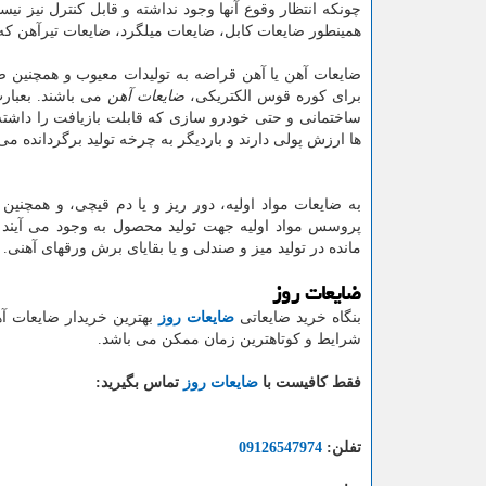
چونکه انتظار وقوع آنها وجود نداشته و قابل کنترل نیز نیس
همینطور ضایعات کابل، ضایعات میلگرد، ضایعات تیرآهن که
ضایعات آهن یا آهن قراضه به تولیدات معیوب و همچنین 
برای کوره قوس الکتریکی،
ضایعات آهن
می باشند. بعبارت
ساختمانی و حتی خودرو سازی که قابلت بازیافت را داشته
ها ارزش پولی دارند و باردیگر به چرخه تولید برگردانده می
به ضایعات مواد اولیه، دور ریز و یا دم قیچی، و همچنین
پروسس مواد اولیه جهت تولید محصول به وجود می آیند و
مانده در تولید میز و صندلی و یا بقایای برش ورقهای آهنی.
ضایعات روز
بنگاه خرید ضایعاتی
ضایعات روز
بهترین خریدار ضایعات آ
شرایط و کوتاهترین زمان ممکن می باشد.
فقط کافیست با
ضایعات روز
تماس بگیرید:
تفلن:
09126547974