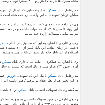
مانده سپرده ها هم به ۶۵ هزار و ۸۰۰ میلیارد تومان رسیده است.
مدیرعامل بانك
مسكن
میلیارد تومان تسهیلات به این واحدها پرداخت شده است كه ۳۲ هزار و ۶۰ واحد آن توسط زوجین استفاده شده است كه رقم قابل توجهی ا
وی در ادامه صحبت های خود، تصریح كرد: از این به بعد 
این روند تا سال ۱۴۰۵ ادامه خواهد داش
بتوانیم تمامی تسهیلات را پرداخت نماییم.
رحیمی اناركی با اشاره به این كه صندوق پس انداز
مسكن
داشت: در زمان انقلاب این بانك كمتر از ۱۰۰ شعبه داشته است و هم اكنون شعب بانك
استفاده از این بانك خانه دار شده اند بالغ بر هشت میلیو
وی با اشاره به عملكرد ۱۰ ماهه سال جاری بانك
مسكن
آن در حدود ۱۳۲ هزار میلیارد ریال است كه نسبت به سال قبل از نظر تعداد ۴۱ درصد و از نظر مبلغ ۲۱ درصد افزایش داشته است.
مدیرعامل بانك
مسكن
با بیان این كه تسهیلات
فروش
در این بخش هم از نظر تعداد دو درصد كاهش داشته ایم، ا
به گفته وی كل تسهیلات اعطایی بانك
مسكن
در ۱۰ ماهه نخست سال جاری ۲۰۰ هزار میلیارد ریال بوده است.
منعقد شده است كه ۴۴۳ هزار واحد آن باقی مانده است و از این تعداد ۲۰۳ هزار واحد فعال و در حال