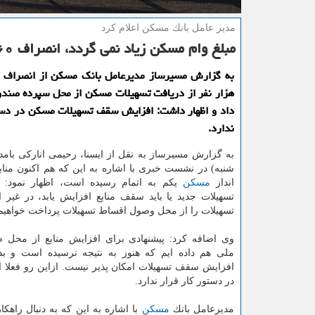
مدیر عامل بانك مسكن اعلام كرد
مبلغ وام مسكن زیاد نمی گردد، انصراف ۶۰ هزار نفر از دریافت وام
هزار نفر از دریافت تسهیلات مسكن از محل سپرده صندو
داد و اظهار داشت: افزایش سقف تسهیلات مسكن در دست
ندارد.
به گزارش مسیرساز به نقل از ایسنا، رحیمی اناركی بامد
شنبه) در نشست خبری با اشاره به این كه هم اكنون منا
انداز
مسكن
یكم به اتمام رسیده است، اظهار نمود: 
تسهیلات جدید یا باید سقف منابع افزایش یابد، در غیر
تسهیلات را از محل وصول اقساط تسهیلات پرداخت خواهیم 
وی اضافه كرد: پیشنهادی برای افزایش منابع از محل 
ملی هم داده ایم كه هنوز به نتیجه نرسیده است و بدو
افزایش سقف تسهیلات امكان پذیر نیست. ازاین رو فعلا
در دستور كار قرار ندارد.
مدیرعامل بانك
مسكن
با اشاره به این كه به دنبال راه