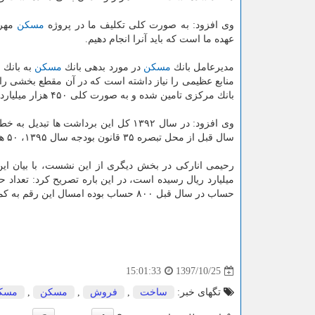
وی افزود: به صورت كلی تكلیف ما در پروژه
مسكن
عهده ما است كه باید آنرا انجام دهیم.
مدیرعامل بانك
مسكن
در مورد بدهی بانك
مسكن
به بانك 
منابع عظیمی را نیاز داشته است كه در آن مقطع بخشی را ب
بانك مركزی تامین شده و به صورت كلی ۴۵۰ هزار میلیارد ریال در چارچوب خط اعتباری و اضافه برداشت از بانك مركزی گرفته شده است.
وی افزود: در سال ۱۳۹۲ كل این برداشت ها تبدیل به خط اعتباری
سال قبل از محل تبصره ۳۵ قانون بودجه سال ۱۳۹۵، ۵۰ هزار میلیارد ریال از این بدهی تبدیل به سرمایه بانك
میلیارد ریال رسیده است، در این باره تصریح كرد: تعداد
حساب در سال قبل ۸۰۰ حساب بوده امسال این رقم به كمتر از ۶۰۰ حساب در روز رسیده است.
1397/10/25
15:01:33
تگهای خبر:
ساخت
,
فروش
,
مسكن
,
مسكن