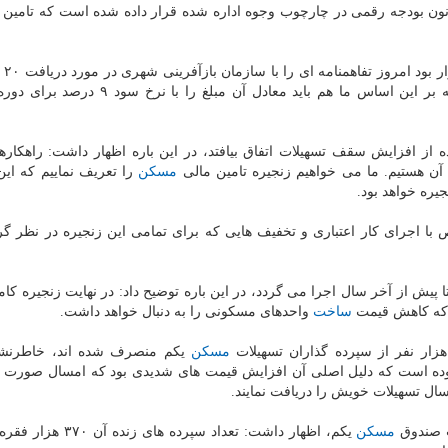
رینی شهری هدفگذاری كرده ایم و طبق تبصره ۱۸ قانون بودجه رقمی در چارچوب وجوه اداره شده قرار داده شده است كه تا
رحیمی انار
اساس ما هم باید معادل آن مبلغ را با نرخ سود ۹ درصد برای دوره
اده از افزایش سقف تسهیلات اتفاق بیافتد، در این باره اظهار داشت: راهكاره
آن هستیم. ما می خواهیم زنجیره تامین مالی
مسكن
را تعریف نماییم كه این
 اجرای كار اعتباری و تخفیف هایی كه برای تمامی این زنجیره در نظر گ
 پیش از آخر سال اجرا می گردد، در این باره توضیح داد: در نهایت زنجیره كام
 كه كاهش قیمت
ساخت
واحدهای مسكونی را به دنبال خواهد داشت.
مسكن
یكم منصرف شده اند، خاطرنشا
 ۳۶ هزار فقره در خلال ۱۰ ماهه اخیر بوده است كه دلیل اصلی آن افزایش قیمت های شدیدی بود كه امسال ص
سال تسهیلات خویش را دریافت نمایند.
مسكن
یكم، اظهار داشت: تعداد سپرده های زن