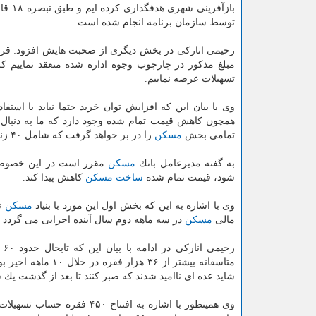
بازآف
توسط سازمان برنامه انجام شده است.
مبلغ مذكور در چارچوب وجوه اداره شده منعقد نماییم كه بر این 
تسهیلات عرضه نماییم.
وی با بیان این كه افزایش توان خرید حتما نباید با استف
همچون كاهش قیمت تمام شده وجود دارد كه ما به دنبال 
تمامی بخش
مسكن
را در بر خواهد گرفت كه شامل ۴۰ زنجیره خواهد بود.
به گفته مدیرعامل بانك
مسكن
مقرر است در این خصوص با
شود، قیمت تمام شده
ساخت
مسكن
كاهش پیدا كند.
وی با اشاره به این كه بخش اول این مورد با بنیاد
مسكن
تا
مالی
مسكن
در سه ماهه دوم سال آینده اجرایی می گردد
رحیمی اناركی در ادامه با بیان این كه تابحال حدود ۶۰ هزار نفر از سپرده گذاران تسهیلات
متاسفانه بیشتر از
شاید عده ای ناامید شدند كه صبر كنند تا بعد از گذشت یك 
وی همینطور با اشاره به افتتاح ۴۵۰ فقره حساب تسهیلات صندوق