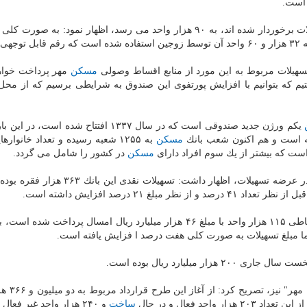
ست.
تسهیلات مربوط به این مورد از منابع اقساط وصولی
مسكن
مهر پرداخت خواه
ت و در صدد هستیم كه بتوانیم با افزایش پورتفوی این صندوق به شرایطی برسیم كه از م
یكم ورژن جدید صندوقی است كه در سال ۱۳۳۷ افتتاح شده است، د
مسكن
به ۱۲۵۵ شعبه رسیده و تعداد خانواره
ن است كه بیشتر از یك سوم افراد دارای
مسكن
در كشور را شامل می گردد.
در عرضه تسهیلات، اظهار داشت: تسهیلات نقدی این بانك 
اقساطی ۱۱۵ هزار واحد با مبلغ ۴۶ هزار میلیارد ریال امسال پرداخت شده اس
ما مبلغ تسهیلات به صورت كلی هفت درصد ا فزایش یافته است.
رحیمی اناركی در مورد تسهیلات ا
ساخت
و ۲۴۰ هزار واحد غیر فعال است.