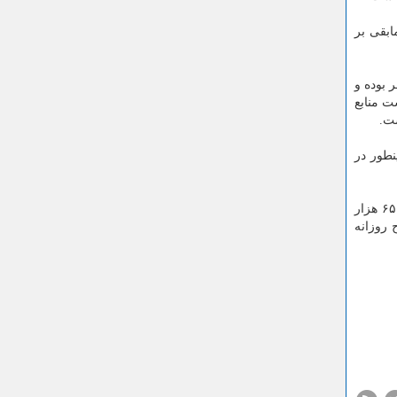
ده و مابقی بر
 بوده و
ت منابع
. همینطور در
رحیمی اناركی در بخش دیگری از این نشست، با بیان این كه امسال مانده صندوق های ما ۷۰ هزار میلیارد ریال بود كه هم اكنون به ۶۵ هزار
 روزانه