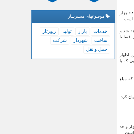
تعداد واحدهایی كه تابحال از تسهیلات برخوردار شده اند، به ۹۰ هزار واحد می رسد، اظهار نمود: به صورت كلی ۶۸ هزار
موضوعهای مسیرساز
د شد و
خدمات
بازار
تولید
رپورتاژ
حل اقساط
ساخت
شهردار
شركت
حمل و نقل
ر این باره اظهار
ایی كه با
۳۶۳ هزار فقره بوده كه مبلغ
ت، بیان كرد:
عطایی به پروژه "مسكن مهر" نیز، تصریح كرد: از آغاز این طرح قرارداد مربوط به دو میلیون و ۳۶۶ هزار واحد